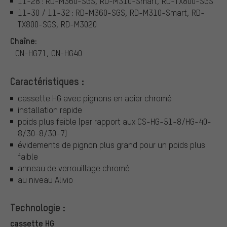
11-28 : RD-M360-SGS, RD-M310-Smart, RD-TX800-SGS
11-30 / 11-32 : RD-M360-SGS, RD-M310-Smart, RD-
TX800-SGS, RD-M3020
Chaîne:
CN-HG71, CN-HG40
Caractéristiques :
cassette HG avec pignons en acier chromé
installation rapide
poids plus faible (par rapport aux CS-HG-51-8/HG-40-
8/30-8/30-7)
évidements de pignon plus grand pour un poids plus
faible
anneau de verrouillage chromé
au niveau Alivio
Technologie :
cassette HG