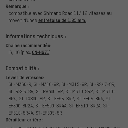
Remarque :
compatible avec Shimano Road 11/ 12 vitesses au
entretoise de 1,85 mm.
moyen d'unee
Informations techniques :
Chaîne recommandée:
CN-HG71
IG, HG (p.ex.
)
Compatibilité :
Levier de vitesses:
SL-M360-R, SL-M310-8R, SL-M315-8R, SL-RS47-8R,
SL-RS45-8R, SL-RV400-8R, ST-M310-8R2, ST-M310-
8R4, ST-TX800-8R, ST-EF65-8R2, ST-EF65-8R4, ST-
EF500-8R2A, ST-EF500-8R4A, ST-EF510-8R2A, ST-
EF510-8R4A, ST-EF505-8R
Dérailleur arrière :