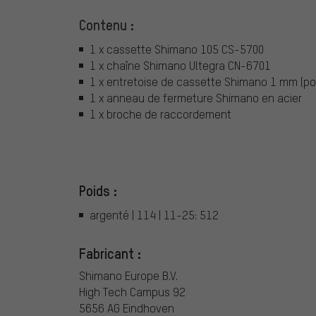
Contenu :
1 x cassette Shimano 105 CS-5700
1 x chaîne Shimano Ultegra CN-6701
1 x entretoise de cassette Shimano 1 mm (pou
1 x anneau de fermeture Shimano en acier
1 x broche de raccordement
Poids :
argenté | 114 | 11-25: 512
Fabricant :
Shimano Europe B.V.
High Tech Campus 92
5656 AG Eindhoven