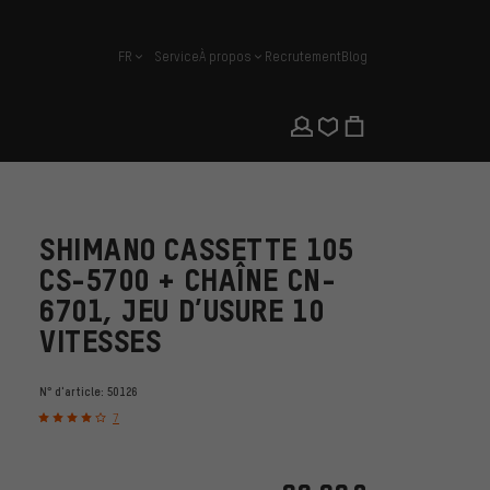
FR
Service
À propos
Recrutement
Blog
français
SHIMANO CASSETTE 105
CS-5700 + CHAÎNE CN-
6701, JEU D’USURE 10
VITESSES
N° d'article:
50126
7