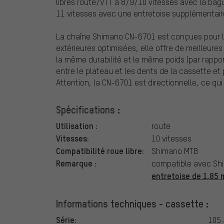
libres route/VTT à 8/9/10 vitesses avec la bagu
11 vitesses avec une entretoise supplémentai
La chaîne Shimano CN-6701 est conçues pour le
extérieures optimisées, elle offre de meilleure
la même durabilité et le même poids (par rappo
entre le plateau et les dents de la cassette 
Attention, la CN-6701 est directionnelle, ce qui d
Spécifications :
Utilisation :
route
Vitesses:
10 vitesses
Compatibilité roue libre:
Shimano MTB
Remarque :
compatible avec Sh
entretoise de 1,85
Informations techniques - cassette :
Série:
105 