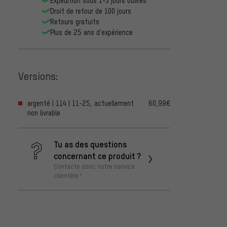
Expédition sous 1-3 jours ouvrés
Droit de retour de 100 jours
Retours gratuits
Plus de 25 ans d'expérience
Versions:
argenté | 114 | 11-25, actuellement
60,99€
non livrable
Tu as des questions
concernant ce produit ?
Contacte donc notre service
clientèle !