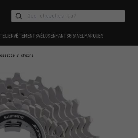
TELIER
VÊTEMENTS
VÉLOS
ENFANTS
GRAVEL
MARQUES
cassette & chaîne