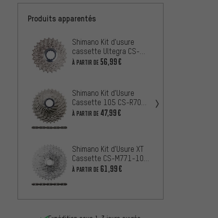
Produits apparentés
Shimano Kit d'usure
Shiman
cassette Ultegra CS-
Tiagra
6700 + chaîne CN-6701
CS-HG
56,99€
28,99
À PARTIR DE
10 vitesses
HG53 
Shimano Kit d'Usure
SRAM 
Cassette 105 CS-R7000
Force
+ Chaîne CN-HG601 11
47,99€
À PARTIR DE
+ chaî
78,99
vitesses
d’usur
Shimano Kit d'Usure XT
Shiman
Cassette CS-M771-10
Ultegr
+ Chaîne CN-HG95 10
61,99€
À PARTIR DE
R8000
À PARTIR
vitesses
HG701