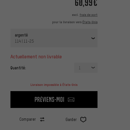
60,99€
excl.
frais de port
pour la livraison vers
États-Unis
argenté
114 | 11-25
actuellement non livrable
Quantité:
1
Livraison impossible à États-Unis
Préviens-moi
Comparer
Garder