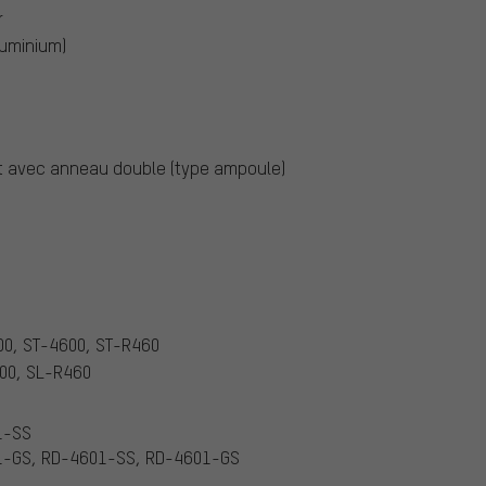
r
luminium)
 avec anneau double (type ampoule)
00, ST-4600, ST-R460
00, SL-R460
1-SS
1-GS, RD-4601-SS, RD-4601-GS