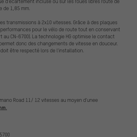
e d'écartement incluse ou sur les roues libres route de
re de 1,85 mm.
s transmissions à 2x10 vitesses. Grâce à des plaques
s performances pour le vélo de route tout en conservant
rt au CN-6700). La technologie HG optimise le contact
et permet donc des changements de vitesse en douceur.
oit être respecté lors de l'installation.
imano Road 11/ 12 vitesses au moyen d'unee
 mm.
5700