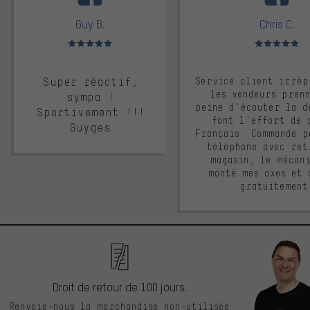
Guy B.
Chris C.
Note moyenne : 5 sur 5
Note moyenne : 
Super réactif,
Service client irrép
les vendeurs pren
sympa !
peine d'écouter la d
Sportivement !!!
font l'effort de 
Guyges
Français. Commande p
téléphone avec ret
magasin, le mécan
monté mes axes et 
gratuitement
Droit de retour de 100 jours.
Renvoie-nous la marchandise non-utilisée