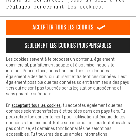
Plus de confort
FR
EN
DE
ES
français
english
Deutsch
español
réglages concernant les cookies.
L'expérience d'achat est plus confortable. Ton expérience d'achat
est plus confortable. Avec les cookies de confort, nous
établissons des liens avec des plateformes de médias sociaux.
RÉSILIER LE CONTRAT
Communauté d'Aix-la-Chapelle
Accepter tous les cookies
Nous pouvons ainsi mettre à ta disposition d'autres contenus et
informations utiles. De plus, tu as la possibilité d'utiliser des
Programme d'affiliation
Mentions Légales
Protection des données
services supplémentaires qui te permettent de trouver plus
Seulement les cookies indispensables
facilement les bons produits. Par exemple, nous proposons une
Conditions générales de vente
Plateforme d'Alerte
fonction de chat qui permet de répondre rapidement et
facilement aux questions.
Reprise des batteries
Corepile
Paramètres de cookies
Les cookies servent à te proposer un contenu, également
commercial, parfaitement adapté et à optimiser notre site
Cookies de base
Modifier le contraste
internet. Pour ce faire, nous transmettons tes données
Les cookies de base garantissent que tu puisses utiliser les
également à des tiers, qui utilisent et traitent ces données. Il est
fonctions de notre site web.
Tous les prix s'entendent en euros (MwSt hors) plus les
également possible que tes données soient tranmises à des pays
tiers qui ne sont pas touchés par la législation européenne et
frais de port
États-Unis
pour la livraison vers
.
sans garantie adéquate.
acceptant tous les cookies
En
, tu acceptes également que tes
données soient transférées à et traitées dans des pays tiers. Tu
peux retirer ton consentement pour l'utilisation ultérieure de tes
données à tout moment. Notre site internet ne sera toutefois alors
pas optimisé, et certaines fonctionnalités ne seront pas
accessibles. Tu trouveras de plus amples informations