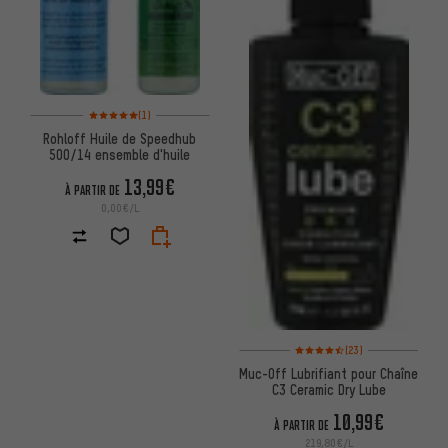
Note moyenne : 5 sur 5 d'après 1 avis
(1)
Rohloff Huile de Speedhub
500/14 ensemble d'huile
13,99€
À PARTIR DE
0,00€/L
Note moyenne : 4,5 sur 5 d'aprè
(23)
Muc-Off Lubrifiant pour Chaîne
C3 Ceramic Dry Lube
10,99€
À PARTIR DE
219,80€/L