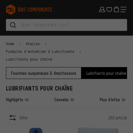
Aller à la navigation principale
Aller à la navigation des catégories
Aller au contenu
Aller aux marques et à la newsletter
Aller au pied de page
bike-components.de Page d'accueil
Home
Atelier
Produits d'entretien & Lubrifiants
Lubrifiants pour chaîne
Fourches suspendues & Amortisseurs
Lubrifiants pour chaîne
LUBRIFIANTS POUR CHAÎNE
Highlights
Conseils
Plus d'infos
filtre
160 article
ARTICLES