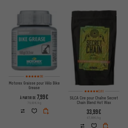
Note moyenne : 5 sur 5 d'après 9 avis
(9)
Motorex Graisse pour Vélo Bike
Grease
Note moyenne : 5 sur 5 d'après 
(10)
7,99€
SILCA Cire pour Chaîne Secret
À PARTIR DE
Chain Blend Hot Wax
79,90€/kg
33,99€
67,98€/kg