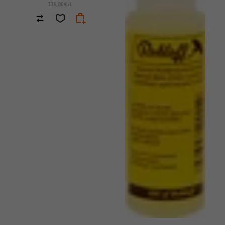
139,80€/L