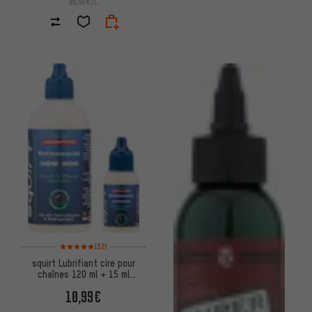
69,90€/L
Note moyenne : 5 sur 5 d'après 32 avis
(32)
squirt Lubrifiant cire pour
chaînes 120 ml + 15 ml
Entente
10,99€