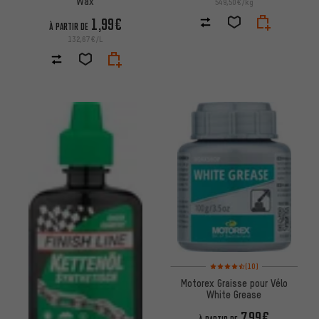
Wax
549,50€/kg
1,99€
À PARTIR DE
132,67€/L
Note moyenne : 4,5 sur 5 d'aprè
(10)
Motorex Graisse pour Vélo
White Grease
7,99€