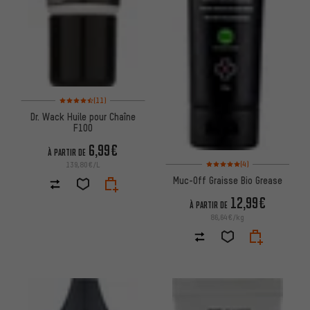
Note moyenne : 4,5 sur 5 d'après 11 avis
(11)
Dr. Wack Huile pour Chaîne
F100
6,99€
À PARTIR DE
Note moyenne : 5 sur 5 d'après
(4)
139,80€/L
Muc-Off Graisse Bio Grease
12,99€
À PARTIR DE
86,64€/kg