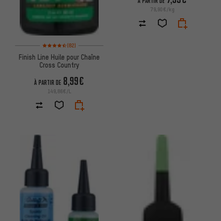
À PARTIR DE
79,90€/kg
Note moyenne : 4,5 sur 5 d'après 82 avis
(82)
Finish Line Huile pour Chaîne
Cross Country
8,99€
À PARTIR DE
149,86€/L