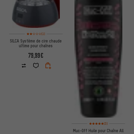
Note moyenne : 2 sur 5 d'après 1 avis
(1)
SILCA Système de cire chaude
ultime pour chaînes
79,99€
Note moyenne : 5 sur 5 d'après
(3)
Muc-Off Huile pour Chaîne All