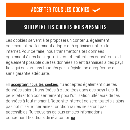
est plus confortable. Avec les cookies de confort, nous
établissons des liens avec des plateformes de médias sociaux.
Accepter tous les cookies
Nous pouvons ainsi mettre à ta disposition d'autres contenus et
Guy B.
Chris C.
informations utiles. De plus, tu as la possibilité d'utiliser des
services supplémentaires qui te permettent de trouver plus
Note moyenne : 5 sur 5
Note moyenne : 
Seulement les cookies indispensables
facilement les bons produits. Par exemple, nous proposons une
fonction de chat qui permet de répondre rapidement et
facilement aux questions.
Les cookies servent à te proposer un contenu, également
Super réactif,
Service client irrép
commercial, parfaitement adapté et à optimiser notre site
les vendeurs pren
sympa !
Cookies de base
internet. Pour ce faire, nous transmettons tes données
peine d'écouter la d
Sportivement !!!
Les cookies de base garantissent que tu puisses utiliser les
également à des tiers, qui utilisent et traitent ces données. Il est
font l'effort de 
Guyges
fonctions de notre site web.
également possible que tes données soient tranmises à des pays
Français. Commande p
tiers qui ne sont pas touchés par la législation européenne et
téléphone avec ret
sans garantie adéquate.
magasin, le mécan
monté mes axes et 
acceptant tous les cookies
En
, tu acceptes également que tes
gratuitement
données soient transférées à et traitées dans des pays tiers. Tu
peux retirer ton consentement pour l'utilisation ultérieure de tes
données à tout moment. Notre site internet ne sera toutefois alors
pas optimisé, et certaines fonctionnalités ne seront pas
accessibles. Tu trouveras de plus amples informations
ici
concernant tes droits de révocation
.
Droit de retour de 100 jours.