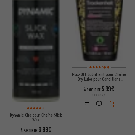
Note moyenne : 4 sur 5 d'après 
(29)
Muc-Off Lubrifiant pour Chaîne
Dry Lube pour Conditions
Sèches
5,99€
À PARTIR DE
119,80€/L
Note moyenne : 5 sur 5 d'après 4 avis
(4)
Dynamic Cire pour Chaîne Slick
Wax
6,99€
À PARTIR DE