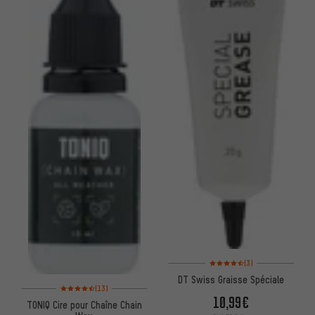
Note moyenne : 4,5 sur 5 d'apr
(3)
DT Swiss Graisse Spéciale
Note moyenne : 4,5 sur 5 d'après 13 avis
(13)
10,99€
TONIQ Cire pour Chaîne Chain