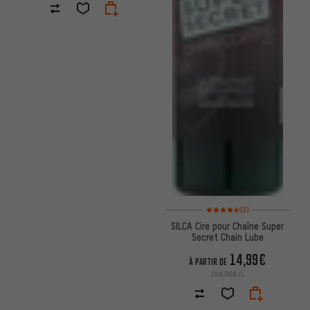
Note moyenne : 4,5 sur 5 d'apr
(3)
SILCA Cire pour Chaîne Super
Secret Chain Lube
14,99€
À PARTIR DE
249,88€/L