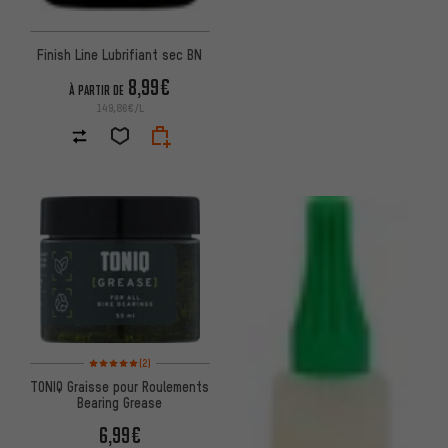
Finish Line Lubrifiant sec BN
8,99€
À PARTIR DE
149,86€/L
Note moyenne : 5 sur 5 d'après 2 avis
(2)
TONIQ Graisse pour Roulements
Bearing Grease
6,99€