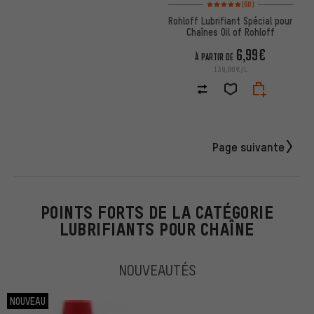
Note moyenne : 5 sur 5 d'après 
(60)
Rohloff Lubrifiant Spécial pour
Chaînes Oil of Rohloff
6,99€
À PARTIR DE
139,80€/L
Page suivante
POINTS FORTS DE LA CATÉGORIE
LUBRIFIANTS POUR CHAÎNE
NOUVEAUTÉS
NOUVEAU