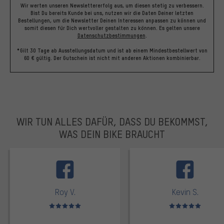
Wir werten unseren Newslettererfolg aus, um diesen stetig zu verbessern.
Bist Du bereits Kunde bei uns, nutzen wir die Daten Deiner letzten
Bestellungen, um die Newsletter Deinen Interessen anpassen zu können und
somit diesen für Dich wertvoller gestalten zu können.
Es gelten unsere
Datenschutzbestimmungen
.
*Gilt 30 Tage ab Ausstellungsdatum und ist ab einem Mindestbestellwert von
60 € gültig. Der Gutschein ist nicht mit anderen Aktionen kombinierbar.
WIR TUN ALLES DAFÜR, DASS DU BEKOMMST,
WAS DEIN BIKE BRAUCHT
facebook
Roy V.
Kevin S.
Bewertungen: 5 von 5
Bewertungen: 5 von 5