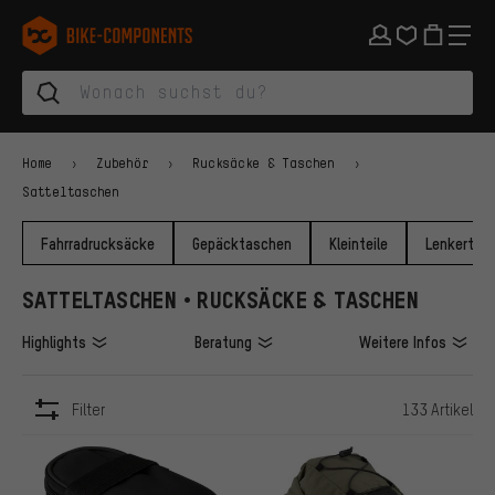
Zur Hauptnavigation springen
Zur Kategorienavigation springen
Zum Inhalt springen
Zu Marken und Newsletter springen
Zur Fußzeile springen
bike-components.de Startseite
Home
Zubehör
Rucksäcke & Taschen
Satteltaschen
Fahrradrucksäcke
Gepäcktaschen
Kleinteile
Lenkertas
SATTELTASCHEN • RUCKSÄCKE & TASCHEN
Highlights
Beratung
Weitere Infos
Filter
133 Artikel
ARTIKEL