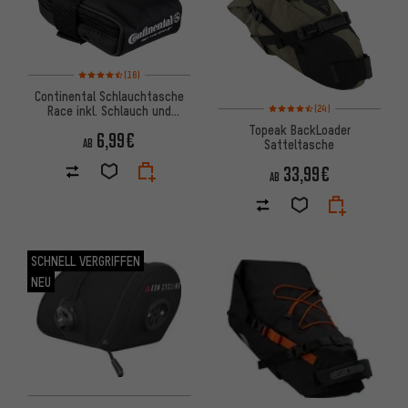
Bewertungen: 4,5 von 5 basierend auf 16 Bewertungen
(16)
Continental Schlauchtasche
Bewertungen: 4,5 von 5 basie
Race inkl. Schlauch und
(24)
Reifenheber
Topeak BackLoader
6,99€
AB
Satteltasche
33,99€
AB
SCHNELL VERGRIFFEN
NEU