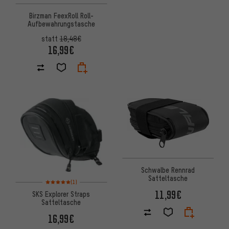
Birzman FeexRoll Roll-
Aufbewahrungstasche
statt
18,48€
16,99€
Schwalbe Rennrad
Satteltasche
Bewertungen: 5 von 5 basierend auf 1 Bewertungen
(1)
11,99€
SKS Explorer Straps
Satteltasche
16,99€