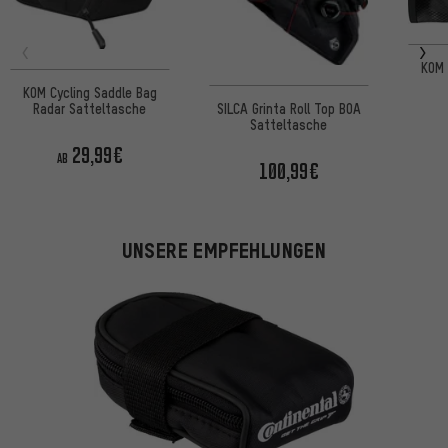
KOM 
KOM Cycling Saddle Bag
Radar Satteltasche
SILCA Grinta Roll Top BOA
Satteltasche
29,99€
AB
100,99€
UNSERE EMPFEHLUNGEN