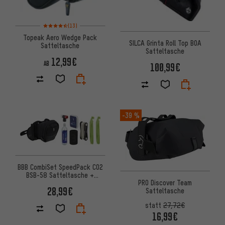
Bewertungen: 4,5 von 5 basierend auf 13 Bewertungen
(13)
Topeak Aero Wedge Pack
SILCA Grinta Roll Top BOA
Satteltasche
Satteltasche
12,99€
AB
100,99€
-39 %
BBB CombiSet SpeedPack CO2
BSB-58 Satteltasche +
PRO Discover Team
Werkzeugset + CO2-Pumpe
28,99€
Satteltasche
statt
27,72€
16,99€