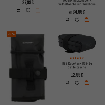
Topeak BackLoader X
37,99€
Satteltasche mit Wishbone
Stütze
64,99€
AB
-8 %
Bewertungen: 5 von 5 basier
(2)
BBB RacePack BSB-14
Satteltasche
12,99€