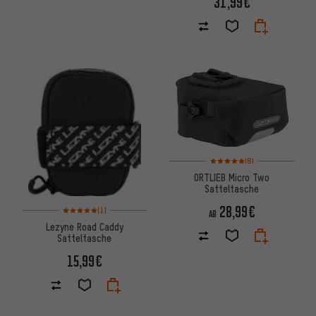
31,99€
Bewertungen: 5 von 5 basier
(8)
ORTLIEB Micro Two
Satteltasche
28,99€
Bewertungen: 5 von 5 basierend auf 1 Bewertungen
(1)
AB
Lezyne Road Caddy
Satteltasche
15,99€