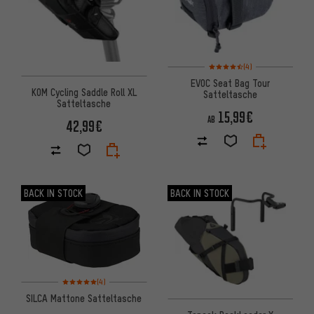
Bewertungen: 4,5 von 5 basi
(4)
EVOC Seat Bag Tour
KOM Cycling Saddle Roll XL
Satteltasche
Satteltasche
15,99€
AB
42,99€
BACK IN STOCK
BACK IN STOCK
Bewertungen: 5 von 5 basierend auf 4 Bewertungen
(4)
SILCA Mattone Satteltasche