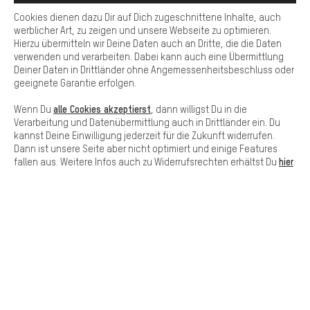
Fragen schnell und unkompliziert beantwortet werden können.
Cookies dienen dazu Dir auf Dich zugeschnittene Inhalte, auch
Basis
werblicher Art, zu zeigen und unsere Webseite zu optimieren.
SCHNELL ERHALTEN
Hierzu übermitteln wir Deine Daten auch an Dritte, die die Daten
Basis-Cookies gewährleisten, dass Du unsere Webseite
verwenden und verarbeiten. Dabei kann auch eine Übermittlung
grundsätzlich nutzen kannst.
Deiner Daten in Drittländer ohne Angemessenheitsbeschluss oder
geeignete Garantie erfolgen.
alle Cookies akzeptierst
Wenn Du
, dann willigst Du in die
Verarbeitung und Datenübermittlung auch in Drittländer ein. Du
Lass Dich beraten
kannst Deine Einwilligung jederzeit für die Zukunft widerrufen.
Dann ist unsere Seite aber nicht optimiert und einige Features
hier
fallen aus. Weitere Infos auch zu Widerrufsrechten erhältst Du
.
Terminbuchung
Kontaktformular
Unsere Datenschutzerklärung
Sprache"
DE
EN
ES
FR
Deutsch
english
español
français