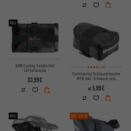
NEU
KOM Cycling Saddle Roll
Bewertungen: 4,5 von 5 basi
(9)
Satteltasche
Continental Schlauchtasche
MTB inkl. Schlauch und
33,99€
Reifenhebern
5,99€
AB
NEU
BIS
-19 %