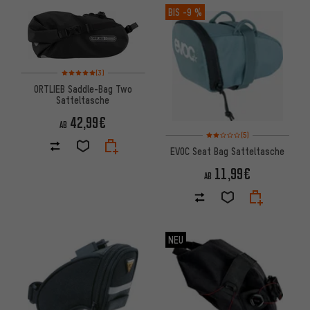
BIS
-9 %
Bewertungen: 5 von 5 basierend auf 3 Bewertungen
(3)
ORTLIEB Saddle-Bag Two
Satteltasche
42,99€
AB
Bewertungen: 2 von 5 basier
(5)
EVOC Seat Bag Satteltasche
11,99€
AB
NEU