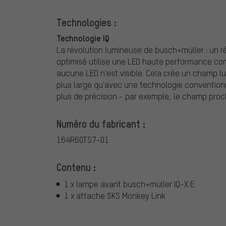
Technologies :
Technologie IQ
La révolution lumineuse de busch+müller : un r
optimisé utilise une LED haute performance com
aucune LED n'est visible. Cela crée un champ l
plus large qu'avec une technologie conventionn
plus de précision - par exemple, le champ proc
Numéro du fabricant :
164R60TS7-01
Contenu :
1 x lampe avant busch+müller IQ-X E
1 x attache SKS Monkey Link