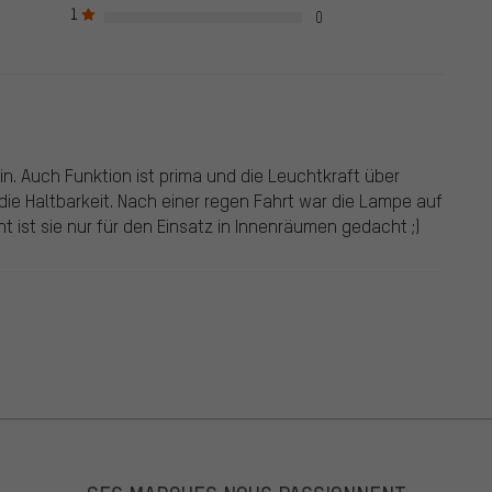
1
ns remises en bonne et due forme.
0
in. Auch Funktion ist prima und die Leuchtkraft über
 die Haltbarkeit. Nach einer regen Fahrt war die Lampe auf
t ist sie nur für den Einsatz in Innenräumen gedacht ;)