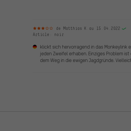
d'une coche verte. Nous publions toutes les évaluatio
3 sur 5 étoiles
de Matthias K.
au 15.04.2022
Article
: noir
klickt sich hervorragend in das Monkeylink e
jeden Zweifel erhaben. Einziges Problem ist
dem Weg in die ewigen Jagdgründe. Vielleich