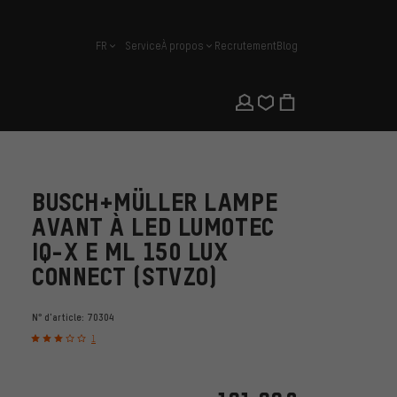
FR
Service
À propos
Recrutement
Blog
français
BUSCH+MÜLLER LAMPE
AVANT À LED LUMOTEC
IQ-X E ML 150 LUX
CONNECT (STVZO)
N° d'article:
70304
1