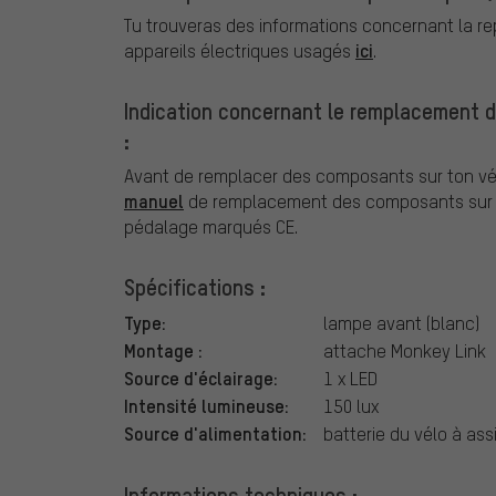
Tu trouveras des informations concernant la repr
ici
appareils électriques usagés
.
Indication concernant le remplacement 
:
Avant de remplacer des composants sur ton vél
manuel
de remplacement des composants sur v
pédalage marqués CE.
Spécifications :
Type:
lampe avant (blanc)
Montage :
attache Monkey Link
Source d'éclairage:
1 x LED
Intensité lumineuse:
150 lux
Source d'alimentation:
batterie du vélo à ass
Informations techniques :