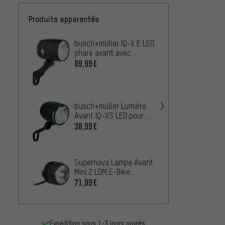
Produits apparentés
busch+müller IQ-X E LED
Litemo
phare avant avec
AEW-2
approbation StVZO
Bike, 
89,99€
102,9
StVZO
Super
à LED 
busch+müller Lumière
E-Bike
100,9
Avant IQ-XS LED pour E-
Bike avec Homologation
30,99€
StVZO
busch
Avant 
(StVZO
115,9
Supernova Lampe Avant
Mini 2 LDM E-Bike
(StVZO)
71,99€
Expédition sous 1-3 jours ouvrés