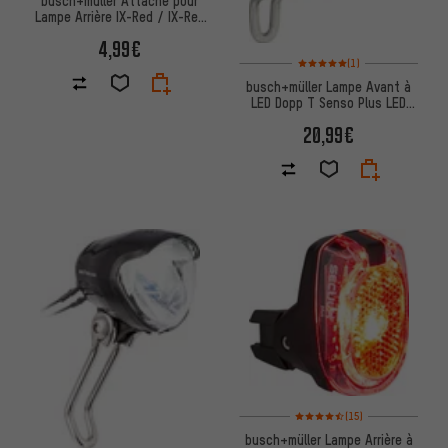
busch+müller Attache pour
Lampe Arrière IX-Red / IX-Red
Senso
4,99€
Note moyenne : 5 sur 5 d'après
(1)
busch+müller Lampe Avant à
LED Dopp T Senso Plus LED
(StVZO)
20,99€
Note moyenne : 4,5 sur 5 d'aprè
(15)
busch+müller Lampe Arrière à