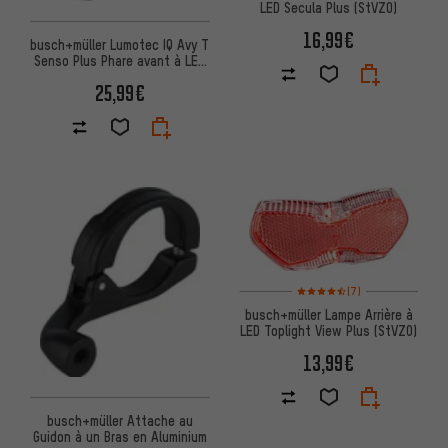
LED Secula Plus (StVZO)
16,99€
busch+müller Lumotec IQ Avy T
Senso Plus Phare avant à LED
avec homologation StVZO
25,99€
Note moyenne : 4,5 sur 5 d'apr
(7)
busch+müller Lampe Arrière à
LED Toplight View Plus (StVZO)
13,99€
busch+müller Attache au
Guidon à un Bras en Aluminium