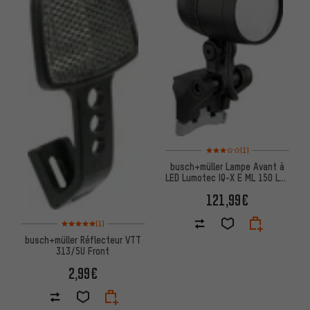
Note moyenne : 3 sur 5 d'après
(1)
busch+müller Lampe Avant à
LED Lumotec IQ-X E ML 150 Lux
Connect (StVZO)
121,99€
Note moyenne : 5 sur 5 d'après 1 avis
(1)
busch+müller Réflecteur VTT
313/5U Front
2,99€