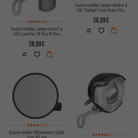
busch+müller Lampe Arrière à
LED Toplight Line Brake Plus
avec Feu Stop (StVZO)
26,99€
Note moyenne : 4 sur 5 d'après 5 avis
(5)
busch+müller Lampe Avant à
LED Lumotec IQ Avy N Plus
(StVZO)
20,99€
Note moyenne : 4 sur 5 d'après 7 avis
(7)
busch+müller Rétroviseur Cycle
Note moyenne : 5 sur 5 d'après
(5)
Star 80 mm