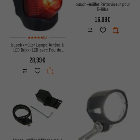
busch+müller Rétroviseur pour
E-Bike
16,99€
Note moyenne : 5 sur 5 d'après 1 avis
(1)
busch+müller Lampe Arrière à
LED Brixxi LED avec Feu de
Freinage (StVZO)
28,99€