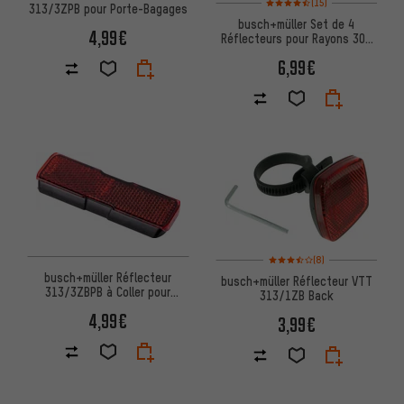
(15)
313/3ZPB pour Porte-Bagages
busch+müller Set de 4
4,99€
Réflecteurs pour Rayons 309
(StVZO)
6,99€
Note moyenne : 3,5 sur 5 d'aprè
(8)
busch+müller Réflecteur
busch+müller Réflecteur VTT
313/3ZBPB à Coller pour
313/1ZB Back
Porte-Bagages
4,99€
3,99€