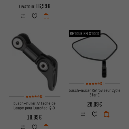
16,99€
À PARTIR DE
RETOUR EN STOCK
Note moyenne : 4,5 sur 5 d'apr
(3)
busch+müller Rétroviseur Cycle
Star E
Note moyenne : 4,5 sur 5 d'après 2 avis
(2)
20,99€
busch+müller Attache de
Lampe pour Lumotec IQ-X
10,99€