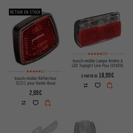
RETOUR EN STOCK
Note moyenne : 5 sur 5 d'après 
(10)
busch+müller Lampe Arrière à
LED Toplight Line Plus (StVZO)
Note moyenne : 5 sur 5 d'après 1 avis
(1)
18,99€
À PARTIR DE
busch+müller Réflecteur
313/1 pour Garde-Boue
2,99€