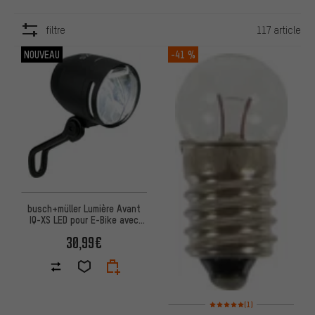
filtre
117 article
ARTICLES
NOUVEAU
-41 %
busch+müller Lumière Avant
IQ-XS LED pour E-Bike avec
Homologation StVZO
30,99€
Note moyenne : 5 sur 5 d'après
(1)