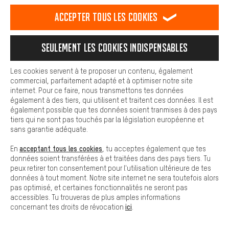
est plus confortable. Avec les cookies de confort, nous
établissons des liens avec des plateformes de médias sociaux.
Accepter tous les cookies
Nous pouvons ainsi mettre à ta disposition d'autres contenus et
informations utiles. De plus, tu as la possibilité d'utiliser des
services supplémentaires qui te permettent de trouver plus
Seulement les cookies indispensables
facilement les bons produits. Par exemple, nous proposons une
fonction de chat qui permet de répondre rapidement et
LIVRAISON RAPIDE
facilement aux questions.
Les cookies servent à te proposer un contenu, également
commercial, parfaitement adapté et à optimiser notre site
Cookies de base
internet. Pour ce faire, nous transmettons tes données
Les cookies de base garantissent que tu puisses utiliser les
également à des tiers, qui utilisent et traitent ces données. Il est
fonctions de notre site web.
également possible que tes données soient tranmises à des pays
tiers qui ne sont pas touchés par la législation européenne et
sans garantie adéquate.
Laisse-toi conseiller
acceptant tous les cookies
En
, tu acceptes également que tes
données soient transférées à et traitées dans des pays tiers. Tu
Rappel Programmé
peux retirer ton consentement pour l'utilisation ultérieure de tes
données à tout moment. Notre site internet ne sera toutefois alors
pas optimisé, et certaines fonctionnalités ne seront pas
Formulaire de contact
accessibles. Tu trouveras de plus amples informations
ici
concernant tes droits de révocation
.
Notre politique en matière de protection de la vie privée
Langue"