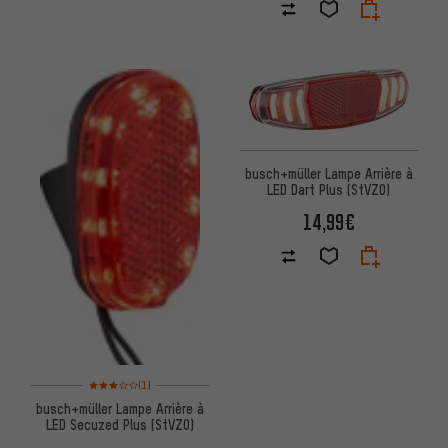
busch+müller Lampe Arrière à
LED Dart Plus (StVZO)
14,99€
Note moyenne : 3 sur 5 d'après 1 avis
(1)
busch+müller Lampe Arrière à
LED Secuzed Plus (StVZO)