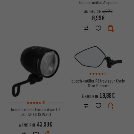
busch+müller Ampoule
au lieu de
1,67€
0,99€
Note moyenne : 5 sur 5 d'après
(1)
busch+müller Rétroviseur Cycle
Star E court
19,99€
À PARTIR DE
Note moyenne : 4,5 sur 5 d'après 5 avis
(5)
busch+müller Lampe Avant à
LED IQ-XS (StVZO)
43,99€
À PARTIR DE