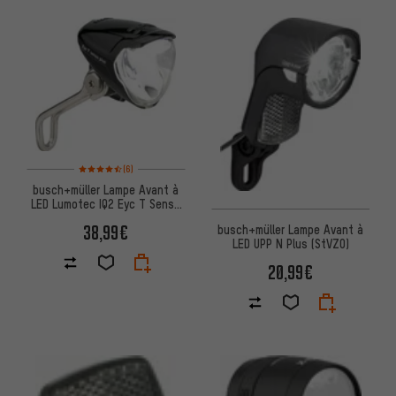
Note moyenne : 4,5 sur 5 d'après 6 avis
(6)
busch+müller Lampe Avant à
LED Lumotec IQ2 Eyc T Senso
Plus (StVZO)
38,99€
busch+müller Lampe Avant à
LED UPP N Plus (StVZO)
20,99€