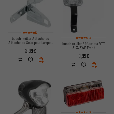
Note moyenne : 5 sur 5 d'après 1 avis
(1)
Note moyenne : 4,5 sur 5 d'apr
(2)
busch+müller Attache au
Attache de Selle pour Lampes
busch+müller Réflecteur VTT
Toplight
313/5WF Front
2,99€
3,99€
Note moyenne : 4,5 sur 5 d'apr
(9)