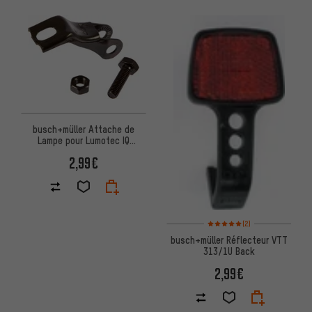
busch+müller Attache de
Lampe pour Lumotec IQ
Fly/oval
2,99€
Note moyenne : 5 sur 5 d'après
(2)
busch+müller Réflecteur VTT
313/1U Back
2,99€