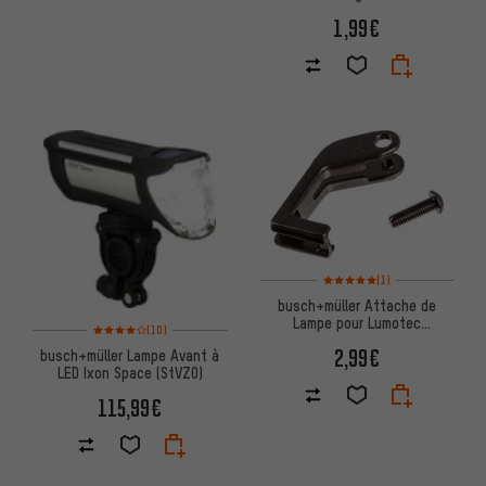
1,99€
Note moyenne : 5 sur 5 d'après
(1)
busch+müller Attache de
Lampe pour Lumotec
Note moyenne : 4 sur 5 d'après 10 avis
(10)
oval/Lumotec IQ Fly/Lumotec
2,99€
busch+müller Lampe Avant à
IQ Lyt
LED Ixon Space (StVZO)
115,99€