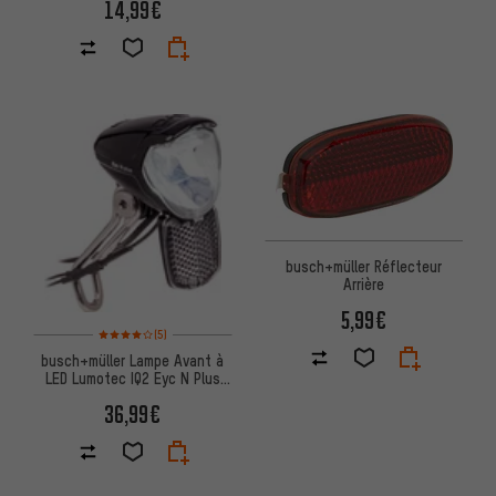
14,99€
busch+müller Réflecteur
Arrière
5,99€
Note moyenne : 4 sur 5 d'après 5 avis
(5)
busch+müller Lampe Avant à
LED Lumotec IQ2 Eyc N Plus
(StVZO)
36,99€