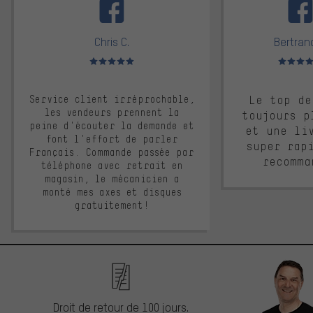
Chris C.
Bertrand
Note moyenne : 5 sur 5
Note moyen
Service client irréprochable,
Le top de
les vendeurs prennent la
toujours p
peine d'écouter la demande et
et une li
font l'effort de parler
super rap
Français. Commande passée par
recomma
téléphone avec retrait en
magasin, le mécanicien a
monté mes axes et disques
gratuitement!
Droit de retour de 100 jours.