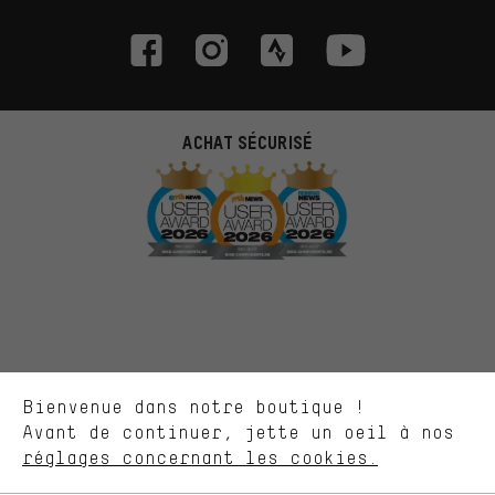
ACHAT SÉCURISÉ
Des offres plus adaptées
Au lieu de pubs au hasard, nous afficherons des offres plus
pertinentes. Les cookies de marketing nous aident à identifier tes
intérêts et à te présenter des offres et des conseils sur mesure.
Plus de performance
Ce que tu cherches sur notre boutique et ce dont tu as besoin :
ça nous intéresse. Avec les cookies 'performance', tu peux nous
aider à améliorer notre site Internet et la gamme de produits que
PAIEMENT SÉCURISÉ
Bienvenue dans notre boutique !
nous proposons grâce à ton comportement d'achat.
Avant de continuer, jette un oeil à nos
Plus de confort
réglages concernant les cookies.
L'expérience d'achat est plus confortable. Ton expérience d'achat