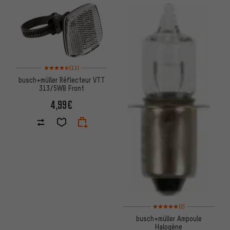
Note moyenne : 4,5 sur 5 d'après 11 avis
(11)
busch+müller Réflecteur VTT
313/5WB Front
4,99€
Note moyenne : 5 sur 5 d'après
(2)
busch+müller Ampoule
Halogène