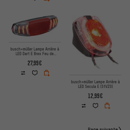
busch+müller Lampe Arrière à
LED Dart E Brex Feu de
Freinage pour E-Bike (StVZO)
27,99€
busch+müller Lampe Arrière à
LED Secula E (StVZO)
12,99€
Page suivante