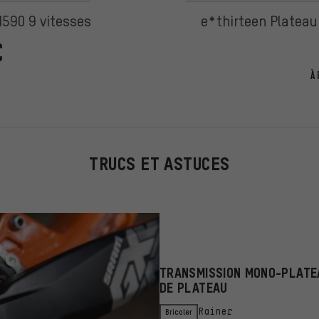
590 9 vitesses
e*thirteen Plateau
€
À 
TRUCS ET ASTUCES
TRANSMISSION MONO-PLATEA
DE PLATEAU
Bricoler
Rainer