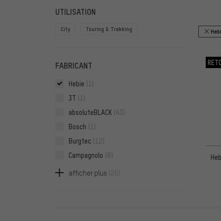
FILTRE
ARTICL
UTILISATION
City
Touring & Trekking
Heb
RET
FABRICANT
Hebie
(1)
3T
(1)
absoluteBLACK
(43)
Bosch
(1)
Burgtec
(12)
Campagnolo
(8)
Heb
Chromag
(3)
afficher plus
(26)
Connex
(5)
e*thirteen
(9)
Easton
(2)