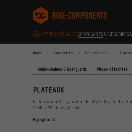
Aller à la navigation principale
Aller à la navigation des catégories
Aller au contenu
Aller aux marques et à la newsletter
Aller au pied de page
bike-components.de Page d'accueil
OFFRES SPÉCIALES
COMPOSANTS
ACCESSOIRES
A
Home
Composants
Transmission
Plate
Guide-chaînes & Bashguards
Pièces détachées
PLATEAUX
Plateaux pour VTT, gravel, route et VAE. 1x à 3x, 9 à 1
SRAM, e*thirteen, TA, FSA…
Highlights