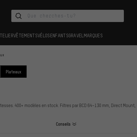
TELIER
VÊTEMENTS
VÉLOS
ENFANTS
GRAVEL
MARQUES
aux
Plateaux
2 vitesses. 400+ modèles en stock. Filtres par BCD 64–130 mm, Direct Mount
Conseils