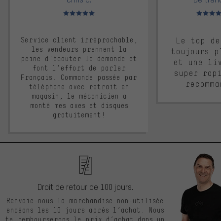
Note moyenne : 5 sur 5
Note moyen
Service client irréprochable,
Le top de
les vendeurs prennent la
toujours p
peine d'écouter la demande et
et une li
font l'effort de parler
super rap
Français. Commande passée par
recomma
téléphone avec retrait en
magasin, le mécanicien a
monté mes axes et disques
gratuitement!
Droit de retour de 100 jours.
Renvoie-nous la marchandise non-utilisée
endéans les 10 jours après l’achat. Nous
te rembourserons le prix d’achat dans un