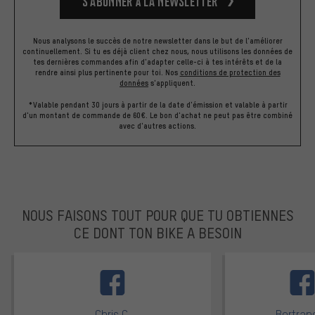
S’abonner à la newsletter
Nous analysons le succès de notre newsletter dans le but de l'améliorer
continuellement. Si tu es déjà client chez nous, nous utilisons les données de
tes dernières commandes afin d'adapter celle-ci à tes intérêts et de la
rendre ainsi plus pertinente pour toi.
Nos
conditions de protection des
données
s'appliquent.
*Valable pendant 30 jours à partir de la date d'émission et valable à partir
d'un montant de commande de 60€. Le bon d'achat ne peut pas être combiné
avec d'autres actions.
NOUS FAISONS TOUT POUR QUE TU OBTIENNES
CE DONT TON BIKE A BESOIN
facebook
Chris C.
Bertrand