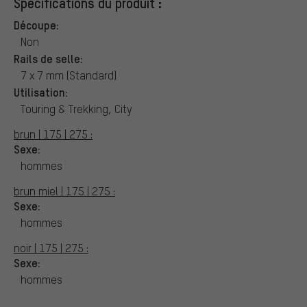
Spécifications du produit :
Découpe:
Non
Rails de selle:
7 x 7 mm (Standard)
Utilisation:
Touring & Trekking, City
brun | 175 | 275 :
Sexe:
hommes
brun miel | 175 | 275 :
Sexe:
hommes
noir | 175 | 275 :
Sexe:
hommes