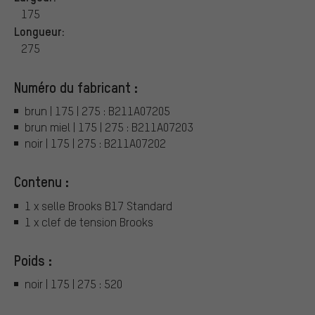
175
Longueur:
275
Numéro du fabricant :
brun | 175 | 275 : B211A07205
brun miel | 175 | 275 : B211A07203
noir | 175 | 275 : B211A07202
Contenu :
1 x selle Brooks B17 Standard
1 x clef de tension Brooks
Poids :
noir | 175 | 275 : 520