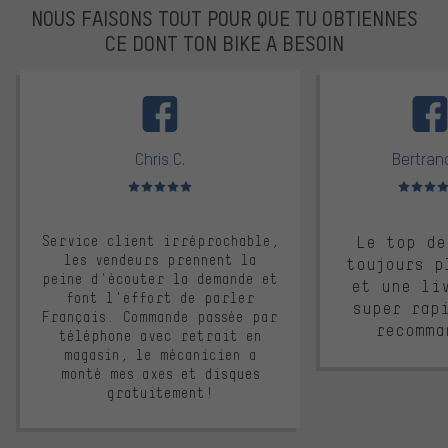
NOUS FAISONS TOUT POUR QUE TU OBTIENNES
CE DONT TON BIKE A BESOIN
facebook
Chris C.
Bertrand
Note moyenne : 5 sur 5
Note moyen
Service client irréprochable,
Le top de
les vendeurs prennent la
toujours p
peine d'écouter la demande et
et une li
font l'effort de parler
super rap
Français. Commande passée par
recomma
téléphone avec retrait en
magasin, le mécanicien a
monté mes axes et disques
gratuitement!