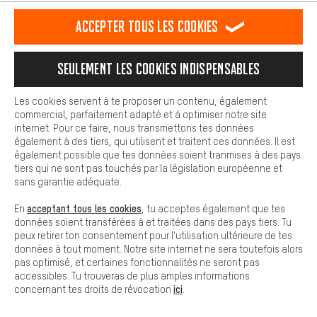
est plus confortable. Avec les cookies de confort, nous
Formulaire de contact
établissons des liens avec des plateformes de médias sociaux.
Accepter tous les cookies
Nous pouvons ainsi mettre à ta disposition d'autres contenus et
informations utiles. De plus, tu as la possibilité d'utiliser des
Notre politique en matière de protection de la vie privée
services supplémentaires qui te permettent de trouver plus
Langue"
Seulement les cookies indispensables
facilement les bons produits. Par exemple, nous proposons une
fonction de chat qui permet de répondre rapidement et
FR
EN
DE
ES
facilement aux questions.
français
english
Deutsch
español
Les cookies servent à te proposer un contenu, également
commercial, parfaitement adapté et à optimiser notre site
Cookies de base
internet. Pour ce faire, nous transmettons tes données
Les cookies de base garantissent que tu puisses utiliser les
également à des tiers, qui utilisent et traitent ces données. Il est
RÉSILIER LE CONTRAT
Communauté d'Aix-la-Chapelle
fonctions de notre site web.
également possible que tes données soient tranmises à des pays
tiers qui ne sont pas touchés par la législation européenne et
Programme d'affiliation
Mentions Légales
Protection des données
sans garantie adéquate.
Conditions générales de vente
Plateforme d'Alerte
acceptant tous les cookies
En
, tu acceptes également que tes
données soient transférées à et traitées dans des pays tiers. Tu
Reprise des batteries
Corepile
Paramètres de cookies
peux retirer ton consentement pour l'utilisation ultérieure de tes
données à tout moment. Notre site internet ne sera toutefois alors
Modifier le contraste
pas optimisé, et certaines fonctionnalités ne seront pas
accessibles. Tu trouveras de plus amples informations
Tous les prix s'entendent en euros (MwSt hors) plus les
ici
concernant tes droits de révocation
.
frais de port
États-Unis
pour la livraison vers
.