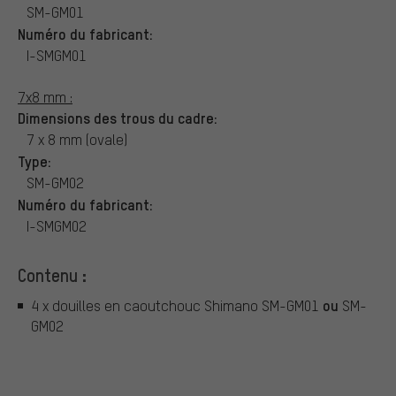
SM-GM01
Numéro du fabricant:
I-SMGM01
7x8 mm :
Dimensions des trous du cadre:
7 x 8 mm (ovale)
Type:
SM-GM02
Numéro du fabricant:
I-SMGM02
Contenu :
ou
4 x douilles en caoutchouc Shimano SM-GM01
SM-
GM02