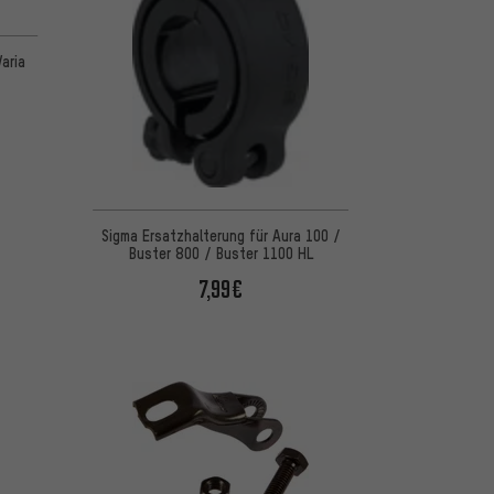
 basierend auf 1 Bewertungen
aria
Sigma Ersatzhalterung für Aura 100 /
Buster 800 / Buster 1100 HL
7,99€