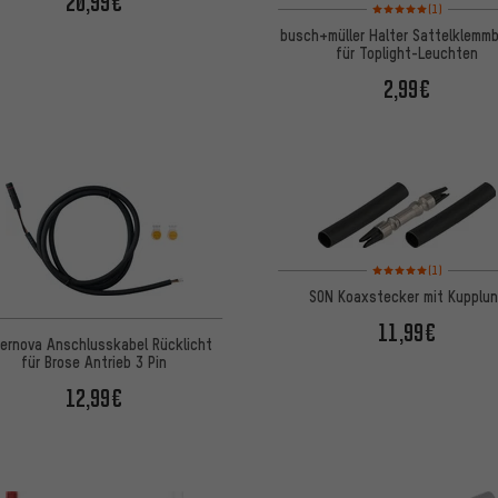
20,99€
Bewertungen: 5 von 5
(1)
busch+müller Halter Sattelklemm
für Toplight-Leuchten
2,99€
Bewertungen: 5 von 5
(1)
SON Koaxstecker mit Kupplu
11,99€
ernova Anschlusskabel Rücklicht
für Brose Antrieb 3 Pin
12,99€