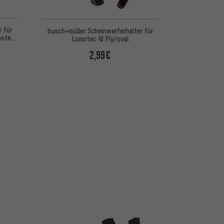
 basierend auf 1 Bewertungen
 für
busch+müller Scheinwerferhalter für
motec
Lumotec IQ Fly/oval
2,99€