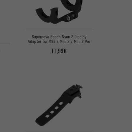
Supernova Bosch Nyon 2 Display
Adapter für M99 / Mini 2 / Mini 2 Pro
basierend auf 10 Bewertungen
11,99€
e