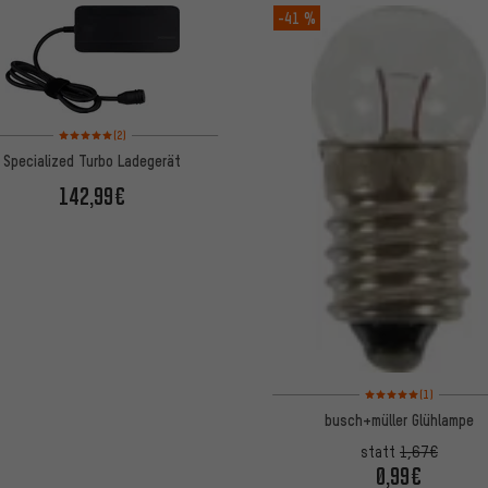
-41 %
Bewertungen: 5 von 5 basierend auf 2 Bewertungen
(2)
Specialized Turbo Ladegerät
142,99€
Bewertungen: 5 von 5
(1)
busch+müller Glühlampe
statt
1,67€
0,99€