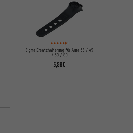
Bewertungen: 5 von 5 basierend auf 2 Bewertungen
(2)
Sigma Ersatzhalterung für Aura 35 / 45
/ 60 / 80
5,99€
 basierend auf 1 Bewertungen