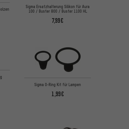
 basierend auf 1 Bewertungen
Sigma Ersatzhalterung Silikon für Aura
bolzen
100 / Buster 800 / Buster 1100 HL
7,99€
 basierend auf 1 Bewertungen
ng
Sigma O-Ring Kit für Lampen
1,99€