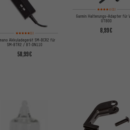
Bewertungen: 4 von 5
(1)
Garmin Halterungs-Adapter für V
UT800
8,99€
Bewertungen: 5 von 5 basierend auf 1 Bewertungen
(1)
mano Akkuladegerät SM-BCR2 für
SM-BTR2 / BT-DN110
58,99€