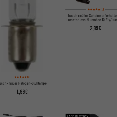
Bewertungen: 5 von 5
(1)
busch+müller Scheinwerferhalter
Lumotec oval/Lumotec IQ Fly/Lu
IQ Lyt
2,99€
Bewertungen: 5 von 5 basierend auf 2 Bewertungen
(2)
usch+müller Halogen-Glühlampe
1,99€
BACK IN STOCK