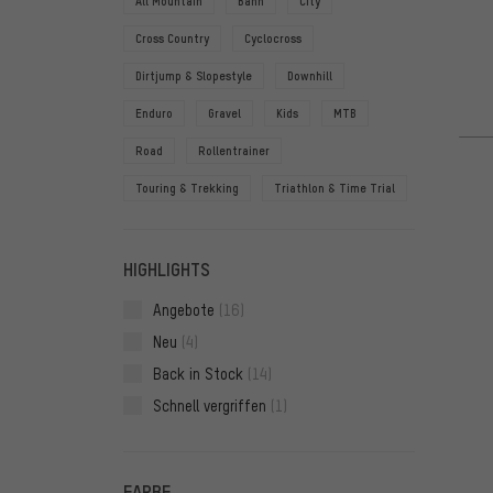
All Mountain
Bahn
City
Cross Country
Cyclocross
Dirtjump & Slopestyle
Downhill
Enduro
Gravel
Kids
MTB
Road
Rollentrainer
Touring & Trekking
Triathlon & Time Trial
HIGHLIGHTS
Angebote
(16)
Neu
(4)
Back in Stock
(14)
Schnell vergriffen
(1)
FARBE