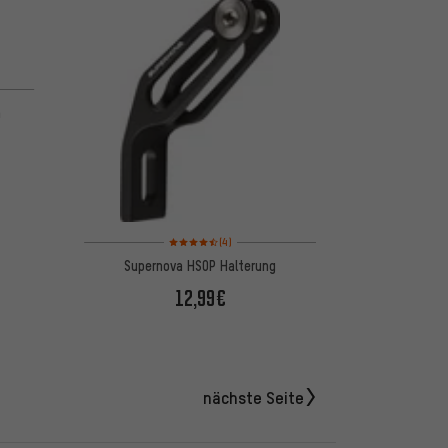
n
Bewertungen: 4,5 von 5 basierend auf 4 Bewertungen
(4)
Supernova HSOP Halterung
12,99€
nächste Seite