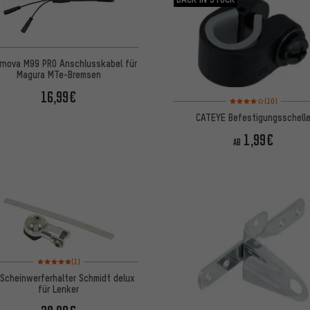
rnova M99 PRO Anschlusskabel für
Magura MTe-Bremsen
16,99€
Bewertungen: 4 von 5 
(10)
CATEYE Befestigungsschell
1,99€
AB
Bewertungen: 5 von 5 basierend auf 1 Bewertungen
(1)
Scheinwerferhalter Schmidt delux
für Lenker