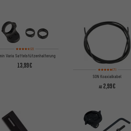
Bewertungen: 4,5 von 5 basierend auf 2 Bewertungen
(2)
min Varia Sattelstützenhalterung
13,99€
Bewertungen: 5 von 5
(7)
SON Koaxialkabel
2,99€
AB