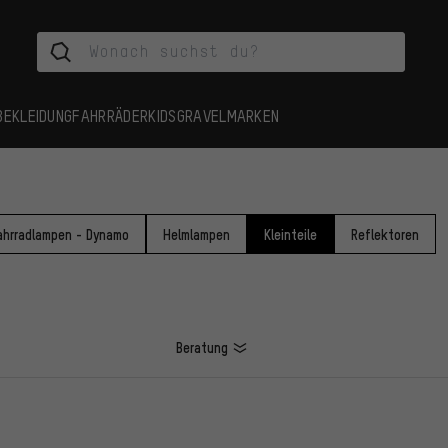
BEKLEIDUNG
FAHRRÄDER
KIDS
GRAVEL
MARKEN
e
ahrradlampen - Dynamo
Helmlampen
Kleinteile
Reflektoren
Beratung
L