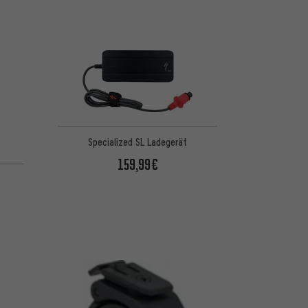
Specialized SL Ladegerät
159,99€
 basierend auf 7 Bewertungen