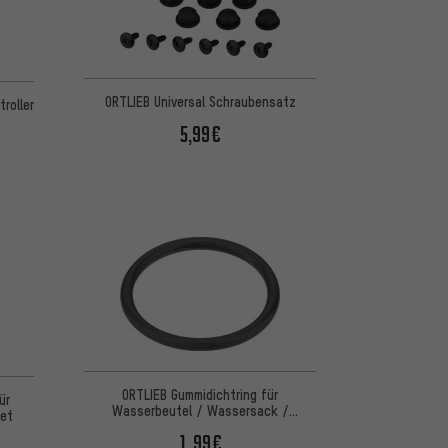
ORTLIEB Universal Schraubensatz
roller
5,99€
ORTLIEB Gummidichtring für
ür
Wasserbeutel / Wassersack /
Set
Wasserkatze bis 1998
1,99€