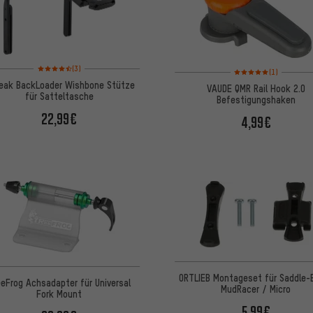
Bewertungen: 4,5 von 5 basierend auf 3 Bewertungen
Bewertungen: 5 von 5
(3)
(1)
eak BackLoader Wishbone Stütze
VAUDE QMR Rail Hook 2.0
für Satteltasche
Befestigungshaken
22,99€
4,99€
ORTLIEB Montageset für Saddle-
eeFrog Achsadapter für Universal
MudRacer / Micro
Fork Mount
5,99€