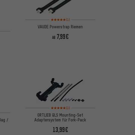
Bewertungen: 5 von 5 basierend auf 1 Bewertungen
(1)
VAUDE Powerstrap Riemen
 basierend auf 1 Bewertungen
7,99€
AB
Bewertungen: 5 von 5 basierend auf 1 Bewertungen
(1)
ORTLIEB QLS Mounting-Set
Bag /
Adaptersystem für Fork-Pack
13,99€