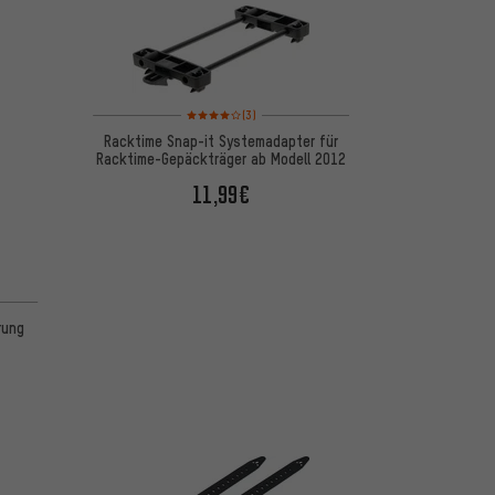
Bewertungen: 4 von 5 basierend auf 3 Bewertungen
(3)
Racktime Snap-it Systemadapter für
Racktime-Gepäckträger ab Modell 2012
11,99€
 basierend auf 1 Bewertungen
rung