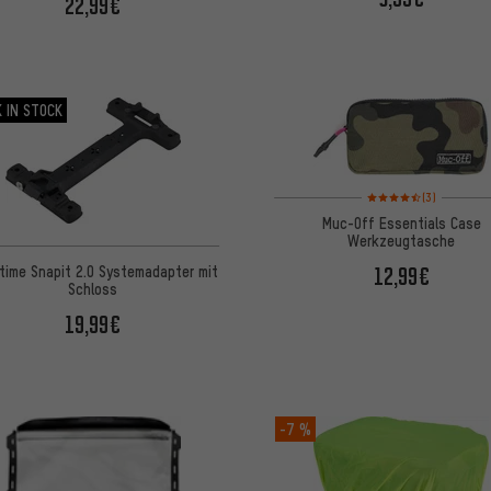
22,99€
 IN STOCK
Bewertungen: 4,5 von
(3)
Muc-Off Essentials Case
Werkzeugtasche
time Snapit 2.0 Systemadapter mit
12,99€
Schloss
19,99€
-7 %