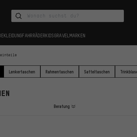
BEKLEIDUNG
FAHRRÄDER
KIDS
GRAVEL
MARKEN
leinteile
Lenkertaschen
Rahmentaschen
Satteltaschen
Trinkblas
HEN
Beratung
L