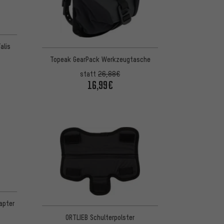
alis
Topeak GearPack Werkzeugtasche
statt
26,88€
16,99€
apter
ORTLIEB Schulterpolster