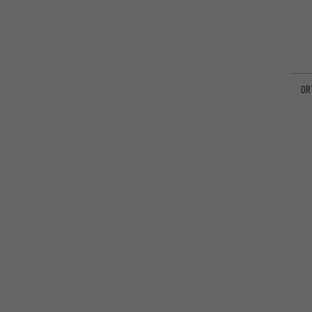
Wera
(1)
Wolf Tooth Components
(1)
OR