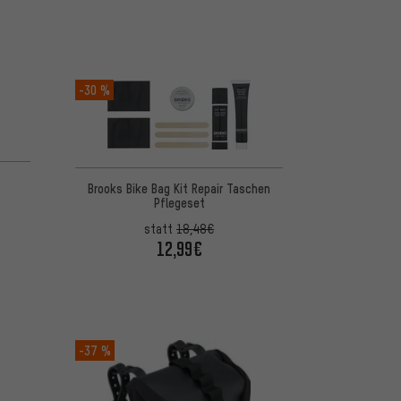
-30 %
 5 basierend auf 3 Bewertungen
Brooks Bike Bag Kit Repair Taschen
Pflegeset
statt
18,48€
12,99€
-37 %