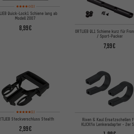
Bewertungen: 4 von 5 basierend auf 1 Bewertungen
(1)
LIEB Quick-Lock1 Schiene lang ab
Modell 2007
8,99€
ORTLIEB QL1 Schiene kurz für Front
/ Sport-Packer
7,99€
Bewertungen: 5 von 5 basierend auf 1 Bewertungen
(1)
RTLIEB Steckverschluss Stealth
Rixen & Kaul Ersatzschellen f
KLICKfix Lenkeradapter - 2er 
2,99€