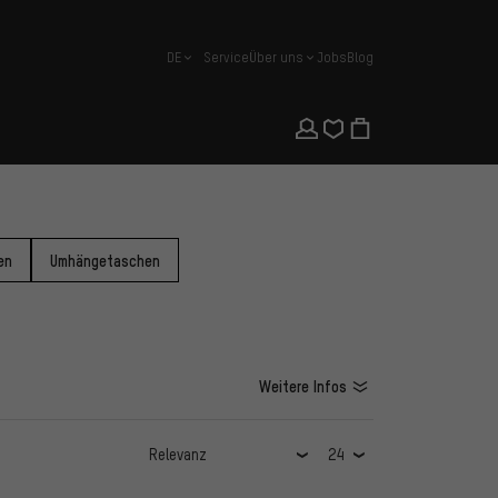
DE
Service
Über uns
Jobs
Blog
Deutsch
en
Umhängetaschen
Weitere Infos