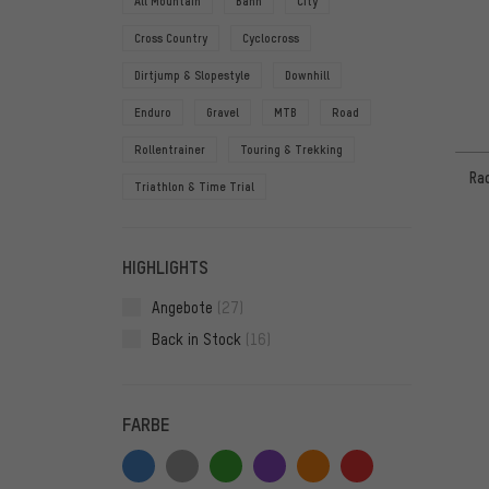
All Mountain
Bahn
City
Cross Country
Cyclocross
Dirtjump & Slopestyle
Downhill
Enduro
Gravel
MTB
Road
Rollentrainer
Touring & Trekking
Ra
Triathlon & Time Trial
HIGHLIGHTS
Angebote
(27)
Back in Stock
(16)
FARBE