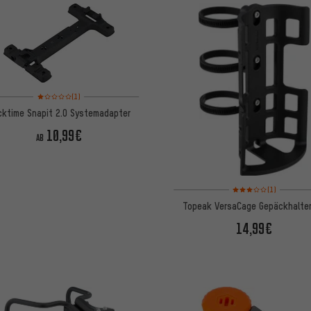
Bewertungen: 1 von 5 basierend auf 1 Bewertungen
(1)
cktime Snapit 2.0 Systemadapter
10,99€
AB
Bewertungen: 3 von 5
(1)
Topeak VersaCage Gepäckhalte
14,99€