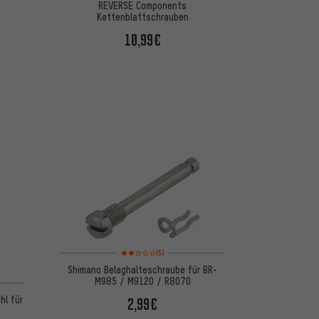
REVERSE Components
Kettenblattschrauben
10,99€
Bewertungen: 2 von 5 basierend auf 5 Bewertungen
(5)
Shimano Belaghalteschraube für BR-
M985 / M9120 / R8070
 5 basierend auf 2 Bewertungen
hl für
2,99€