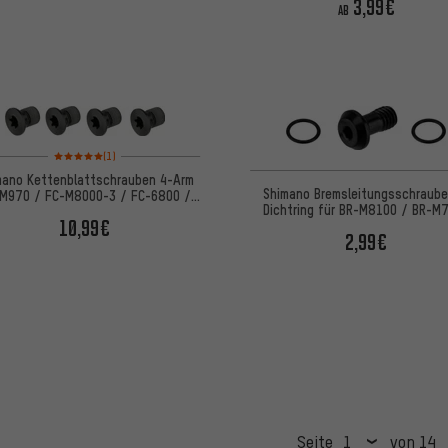
3,99€
AB
Bewertungen: 5 von 5 basierend auf 1 Bewertungen
(1)
mano Kettenblattschrauben 4-Arm
Shimano Bremsleitungsschraube
M970 / FC-M8000-3 / FC-6800 /
Dichtring für BR-M8100 / BR-M
FC-R9100
10,99€
2,99€
Seite
von 14