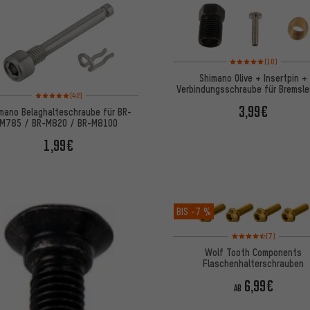
Bewertungen: 5 von 5 
(10)
Shimano Olive + Insertpin +
Verbindungsschraube für Bremsle
Bewertungen: 5 von 5 basierend auf 42 Bewertungen
(42)
SM-BH90
3,99€
mano Belaghalteschraube für BR-
M785 / BR-M820 / BR-M8100
1,99€
BIS
-7 %
Bewertungen: 4,5 von
(7)
Wolf Tooth Components
Flaschenhalterschrauben
6,99€
AB