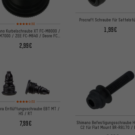
Procraft Schraube für Sattelst
Bewertungen: 4,5 von 5 basierend auf 6 Bewertungen
(6)
1,99€
ano Kurbelschraube XT FC-M8000 /
M7000 / ZEE FC-M640 / Deore FC-
M6000
2,99€
Bewertungen: 4 von 5 basierend auf 5 Bewertungen
(5)
ra Entlüftungsschraube EBT MT /
HS / RT
7,99€
Shimano Befestigungsschraube H
C2 für Flat Mount BR-R8170 / 
R7170