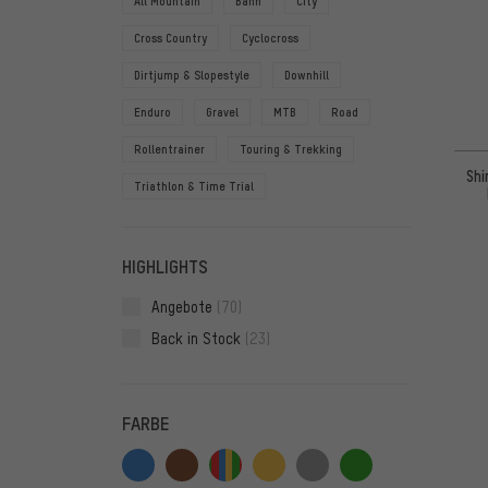
All Mountain
Bahn
City
Cross Country
Cyclocross
Dirtjump & Slopestyle
Downhill
Enduro
Gravel
MTB
Road
Rollentrainer
Touring & Trekking
Shi
Triathlon & Time Trial
HIGHLIGHTS
Angebote
(70)
Back in Stock
(23)
FARBE