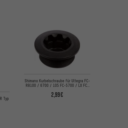
Shimano Kurbelschraube für Ultegra FC-
R8100 / 6700 / 105 FC-5700 / LX FC-
T671
 basierend auf 5 Bewertungen
2,99€
R Typ