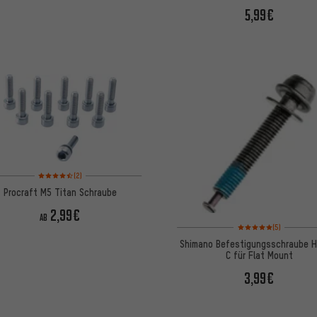
5,99€
Bewertungen: 4,5 von 5 basierend auf 2 Bewertungen
(2)
Procraft M5 Titan Schraube
2,99€
AB
Bewertungen: 5 von 5
(5)
Shimano Befestigungsschraube H
C für Flat Mount
3,99€