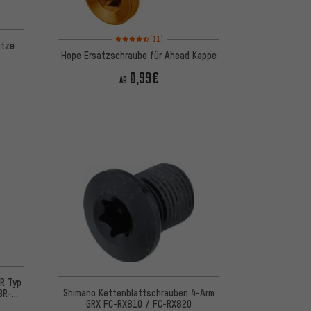
Bewertungen: 4,5 von 5 basierend auf 11 Bewertungen
(11)
ütze
Hope Ersatzschraube für Ahead Kappe
0,99€
AB
R Typ
Shimano Kettenblattschrauben 4-Arm
BR-
GRX FC-RX810 / FC-RX820