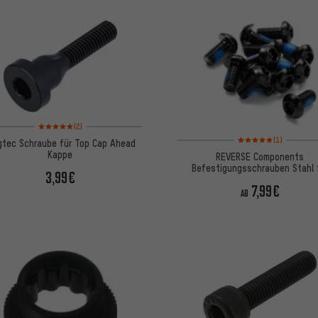
Bewertungen: 5 von 5 basierend auf 2 Bewertungen
(2)
Bewertungen: 5 von 5
(1)
gtec Schraube für Top Cap Ahead
Kappe
REVERSE Components
Befestigungsschrauben Stahl 
3,99€
Bremsscheiben
7,99€
AB