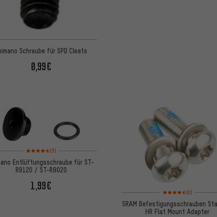
himano Schraube für SPD Cleats
0,99€
Bewertungen: 4,5 von 5 basierend auf 3 Bewertungen
(3)
mano Entlüftungsschraube für ST-
R9120 / ST-R8020
1,99€
Bewertungen: 4,5 von
(2)
SRAM Befestigungsschrauben Sta
HR Flat Mount Adapter