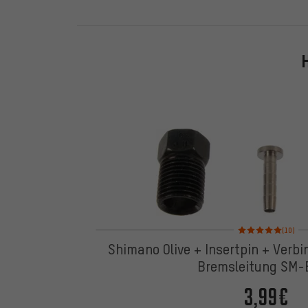
Bewertungen: 5 von
(10)
Shimano Olive + Insertpin + Verb
Bremsleitung SM-
3,99€