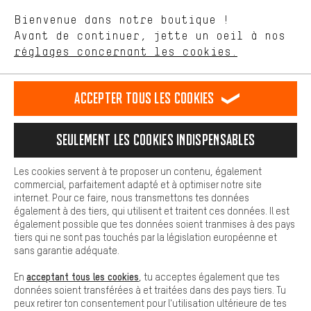
aider à améliorer notre site Internet et la gamme de produits que
Langue"
Bienvenue dans notre boutique !
nous proposons grâce à ton comportement d'achat.
Avant de continuer, jette un oeil à nos
Plus de confort
FR
EN
DE
ES
français
english
Deutsch
español
réglages concernant les cookies.
L'expérience d'achat est plus confortable. Ton expérience d'achat
est plus confortable. Avec les cookies de confort, nous
établissons des liens avec des plateformes de médias sociaux.
RÉSILIER LE CONTRAT
Communauté d'Aix-la-Chapelle
Accepter tous les cookies
Nous pouvons ainsi mettre à ta disposition d'autres contenus et
informations utiles. De plus, tu as la possibilité d'utiliser des
Programme d'affiliation
Mentions Légales
Protection des données
services supplémentaires qui te permettent de trouver plus
Seulement les cookies indispensables
facilement les bons produits. Par exemple, nous proposons une
Conditions générales de vente
Plateforme d'Alerte
fonction de chat qui permet de répondre rapidement et
facilement aux questions.
Reprise des batteries
Corepile
Paramètres de cookies
Les cookies servent à te proposer un contenu, également
commercial, parfaitement adapté et à optimiser notre site
Cookies de base
internet. Pour ce faire, nous transmettons tes données
Modifier le contraste
Les cookies de base garantissent que tu puisses utiliser les
également à des tiers, qui utilisent et traitent ces données. Il est
fonctions de notre site web.
également possible que tes données soient tranmises à des pays
Tous les prix s'entendent en euros (MwSt hors) plus les
tiers qui ne sont pas touchés par la législation européenne et
frais de port
États-Unis
pour la livraison vers
.
sans garantie adéquate.
acceptant tous les cookies
En
, tu acceptes également que tes
données soient transférées à et traitées dans des pays tiers. Tu
peux retirer ton consentement pour l'utilisation ultérieure de tes