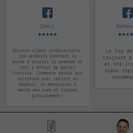
facebook
Chris C.
Bertrand
Note moyenne : 5 sur 5
Note moyen
Service client irréprochable,
Le top de
les vendeurs prennent la
toujours p
peine d'écouter la demande et
et une li
font l'effort de parler
super rap
Français. Commande passée par
recomma
téléphone avec retrait en
magasin, le mécanicien a
monté mes axes et disques
gratuitement!