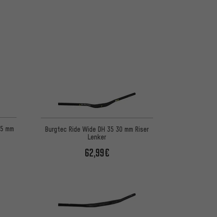
 basierend auf 5 Bewertungen
25 mm
Burgtec Ride Wide DH 35 30 mm Riser
Lenker
62,99€