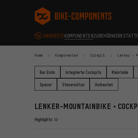
Zur Hauptnavigation springen
Zur Kategorienavigation springen
Zum Inhalt springen
Zu Marken und Newsletter springen
Zur Fußzeile springen
bike-components.de Startseite
ANGEBOTE
KOMPONENTEN
ZUBEHÖR
WERKSTATT
Home
Komponenten
Cockpit
Lenker - 
Bar Ends
Integrierte Cockpits
Kleinteile
Spacer
Steuersätze
Vorbauten
LENKER-MOUNTAINBIKE • COCKP
Highlights
FILTER
ARTIKE