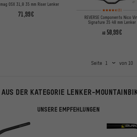
omag OSX 31,8 35 mm Riser Lenker
Bewertungen: 4,5 von
(3)
71,99€
REVERSE Components Nico Vi
Signature 35 48 mm Lenker
50,99€
AB
Seite
von 10
 AUS DER KATEGORIE LENKER-MOUNTAINBIK
UNSERE EMPFEHLUNGEN