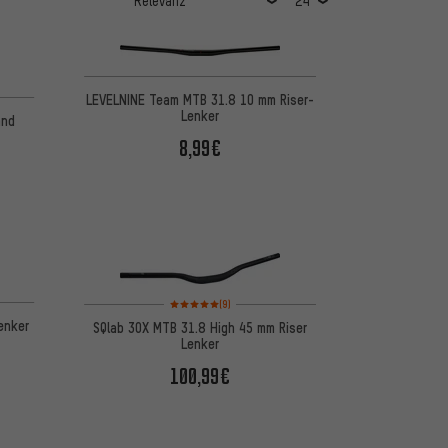
LEVELNINE Team MTB 31.8 10 mm Riser-
Lenker
and
8,99€
Bewertungen: 5 von 5 basierend auf 9 Bewertungen
(9)
enker
SQlab 3OX MTB 31.8 High 45 mm Riser
Lenker
100,99€