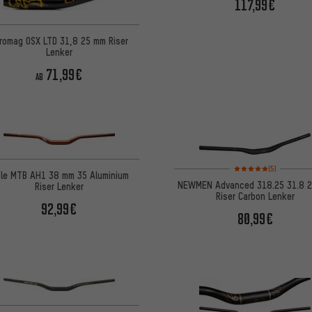
117,99€
romag OSX LTD 31,8 25 mm Riser
Lenker
71,99€
AB
Bewertungen: 5 von 5
(5)
tle MTB AH1 38 mm 35 Aluminium
NEWMEN Advanced 318.25 31.8 
Riser Lenker
Riser Carbon Lenker
92,99€
80,99€