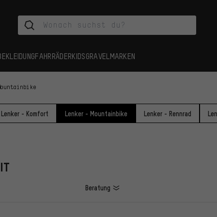
BEKLEIDUNG
FAHRRÄDER
KIDS
GRAVEL
MARKEN
Mountainbike
Lenker - Komfort
Lenker - Mountainbike
Lenker - Rennrad
Le
IT
Beratung
L