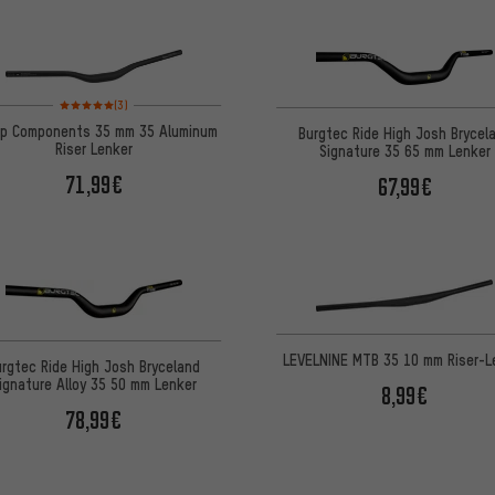
Bewertungen: 5 von 5 basierend auf 3 Bewertungen
(3)
p Components 35 mm 35 Aluminum
Burgtec Ride High Josh Brycel
Riser Lenker
Signature 35 65 mm Lenker
71,99€
67,99€
LEVELNINE MTB 35 10 mm Riser-L
urgtec Ride High Josh Bryceland
ignature Alloy 35 50 mm Lenker
8,99€
78,99€