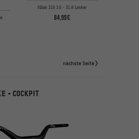
SQlab 310 3.0 - 31.8 Lenker
 5 basierend auf 3 Bewertungen
84,99€
nk
nächste Seite
E • COCKPIT