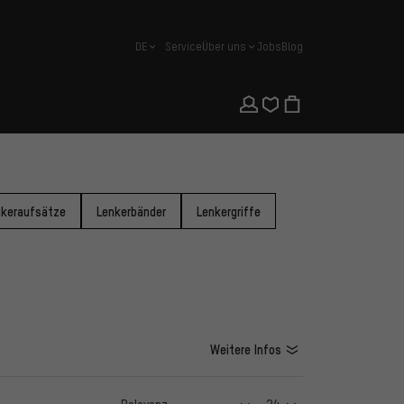
DE
Service
Über uns
Jobs
Blog
Deutsch
nkeraufsätze
Lenkerbänder
Lenkergriffe
Weitere Infos