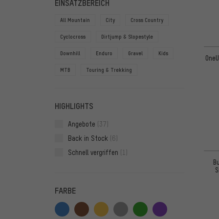
EINSATZBEREICH
All Mountain
City
Cross Country
Cyclocross
Dirtjump & Slopestyle
Downhill
Enduro
Gravel
Kids
OneU
MTB
Touring & Trekking
HIGHLIGHTS
Angebote
(37)
Back in Stock
(6)
Schnell vergriffen
(1)
B
S
FARBE