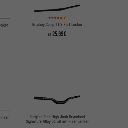
Bewertungen: 5 von 5 basierend auf 1 Bewertungen
 basierend auf 1 Bewertungen
(1)
Ritchey Comp 31.8 Flat Lenker
enker
25,99€
AB
 basierend auf 7 Bewertungen
Burgtec Ride High Josh Bryceland
Riser
Signature Alloy 35 38 mm Riser Lenker