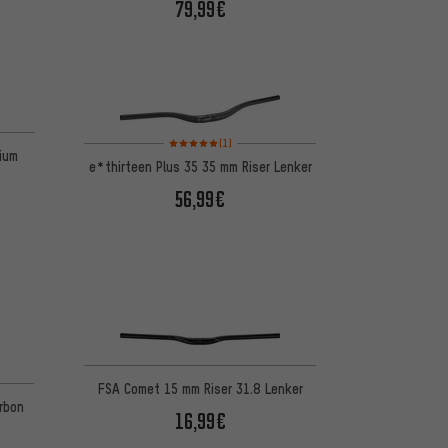
79,99€
Bewertungen: 5 von 5 basierend auf 1 Bewertungen
(1)
ium
e*thirteen Plus 35 35 mm Riser Lenker
56,99€
basierend auf 11 Bewertungen
FSA Comet 15 mm Riser 31.8 Lenker
rbon
16,99€