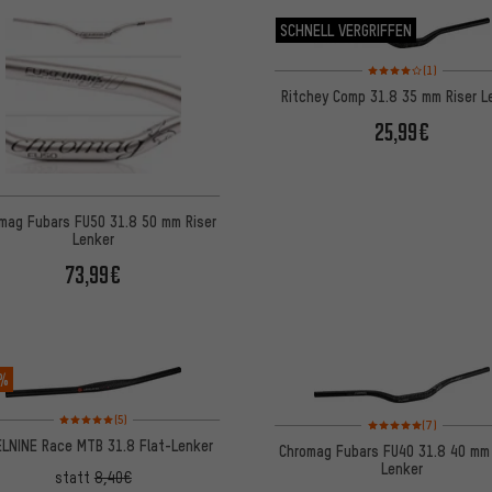
SCHNELL VERGRIFFEN
Bewertungen: 4 von 5
(1)
Ritchey Comp 31.8 35 mm Riser L
25,99€
mag Fubars FU50 31.8 50 mm Riser
Lenker
73,99€
 %
Bewertungen: 5 von 5 basierend auf 5 Bewertungen
(5)
Bewertungen: 5 von 5
(7)
ELNINE Race MTB 31.8 Flat-Lenker
Chromag Fubars FU40 31.8 40 mm 
Lenker
statt
8,40€