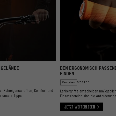
 GELÄNDE
DEN ERGONOMISCH PASSEND
FINDEN
Verstehen
Stefan
ch Fahreigenschaften, Komfort und
Lenkergriffe entscheiden maßgeblic
r unsere Tipps!
Einsatzbereich sind die Anforderunge
Jetzt weiterlesen
Jetzt weiterlesen