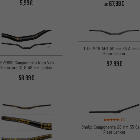
5,99€
67,99€
AB
Title MTB AH1 50 mm 35 Alumin
Riser Lenker
92,99€
REVERSE Components Nico Vink
Signature 31.8 48 mm Lenker
50,99€
Bewertungen: 5 von 5 
(11)
OneUp Components 20 mm 35 Ca
Riser Lenker