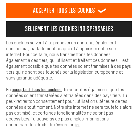
est plus confortable. Avec les cookies de confort, nous
S’abonner à la newsletter
établissons des liens avec des plateformes de médias sociaux.
Accepter tous les cookies
Nous pouvons ainsi mettre à ta disposition d'autres contenus et
informations utiles. De plus, tu as la possibilité d'utiliser des
Nous analysons le succès de notre newsletter dans le but de l'améliorer
services supplémentaires qui te permettent de trouver plus
continuellement. Si tu es déjà client chez nous, nous utilisons les données de
Seulement les cookies indispensables
facilement les bons produits. Par exemple, nous proposons une
tes dernières commandes afin d'adapter celle-ci à tes intérêts et de la
fonction de chat qui permet de répondre rapidement et
rendre ainsi plus pertinente pour toi.
Nos
conditions de protection des
données
s'appliquent.
facilement aux questions.
Les cookies servent à te proposer un contenu, également
commercial, parfaitement adapté et à optimiser notre site
*Valable pendant 30 jours à partir de la date d'émission et valable à partir
Cookies de base
internet. Pour ce faire, nous transmettons tes données
d'un montant de commande de 60€. Le bon d'achat ne peut pas être combiné
avec d'autres actions.
Les cookies de base garantissent que tu puisses utiliser les
également à des tiers, qui utilisent et traitent ces données. Il est
fonctions de notre site web.
également possible que tes données soient tranmises à des pays
tiers qui ne sont pas touchés par la législation européenne et
sans garantie adéquate.
acceptant tous les cookies
En
, tu acceptes également que tes
données soient transférées à et traitées dans des pays tiers. Tu
NOUS FAISONS TOUT POUR QUE TU OBTIENNES
peux retirer ton consentement pour l'utilisation ultérieure de tes
CE DONT TON BIKE A BESOIN
données à tout moment. Notre site internet ne sera toutefois alors
pas optimisé, et certaines fonctionnalités ne seront pas
facebook
accessibles. Tu trouveras de plus amples informations
ici
concernant tes droits de révocation
.