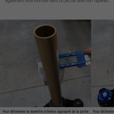
également être montée dans un jeu de direction Tapered.
Pour déterminer le diamètre intérieur approprié de la partie
Pour détermine