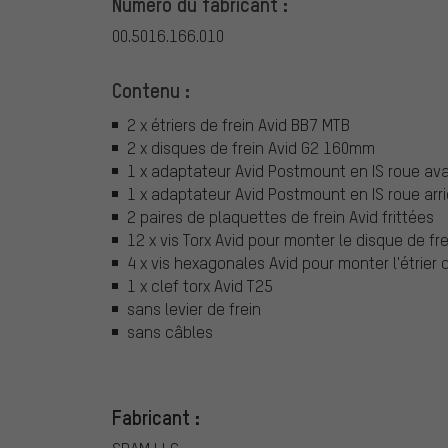
Numéro du fabricant :
00.5016.166.010
Contenu :
2 x étriers de frein Avid BB7 MTB
2 x disques de frein Avid G2 160mm
1 x adaptateur Avid Postmount en IS roue avan
1 x adaptateur Avid Postmount en IS roue arriè
2 paires de plaquettes de frein Avid frittées
12 x vis Torx Avid pour monter le disque de fre
4 x vis hexagonales Avid pour monter l'étrier d
1 x clef torx Avid T25
sans levier de frein
sans câbles
Fabricant :