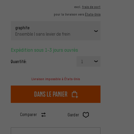
excl.
frais de port
pour la livraison vers
États-Unis
graphite
Ensemble | sans levier de frein
Expédition sous 1-3 jours ouvrés
Quantité:
1
Livraison impossible à États-Unis
dans le panier
Comparer
Garder