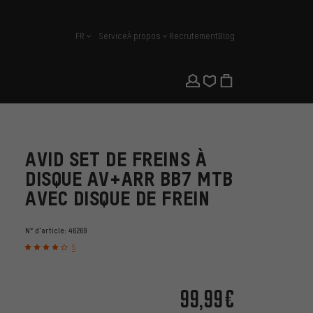
FR
Service
À propos
Recrutement
Blog
français
AVID SET DE FREINS À
DISQUE AV+ARR BB7 MTB
AVEC DISQUE DE FREIN
N° d'article:
46269
5
99,99€