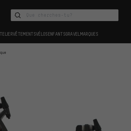
TELIER
VÊTEMENTS
VÉLOS
ENFANTS
GRAVEL
MARQUES
sque