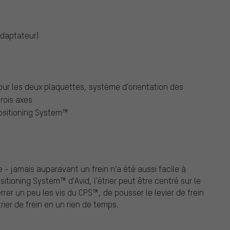
adaptateur)
our les deux plaquettes, système d'orientation des
trois axes
Positioning System™
ie - jamais auparavant un frein n'a été aussi facile à
sitioning System™ d'Avid, l'étrier peut être centré sur le
rer un peu les vis du CPS™, de pousser le levier de frein
trier de frein en un rien de temps.