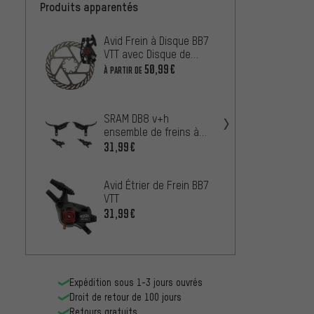
Produits apparentés
Avid Frein à Disque BB7
Avid É
VTT avec Disque de
VTT S
Frein
50,99€
47,99
À PARTIR DE
SRAM DB8 v+h
Avid F
ensemble de freins à
VTT av
disque - Emballage
31,99€
Frein
28,99
atelier
Avid Étrier de Frein BB7
TRP Ét
VTT
SLC
31,99€
58,99
Expédition sous 1-3 jours ouvrés
Droit de retour de 100 jours
Retours gratuits