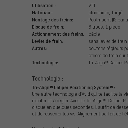
Utilisation :
VTT
Matériau :
aluminium, forgé
Montage des freins:
Postmount (IS par 
Disque de frein:
6 trous, 1 pièce
Actionnement des freins:
câble
Levier de frein:
sans levier de frein
Autres:
boutons régleurs p
étriers de frein sur 
Technologie:
Tri-Align™ Caliper 
Technologie :
Tri-Align™ Caliper Positioning System™ :
Une autre technologie d'Avid qui te facilite la v
monter et à régler. Avec le Tri-Align™-Caliper Po
disque en quelques secondes. Il suffit de desser
et de resserrer les vis. Alignement parfait de l'é