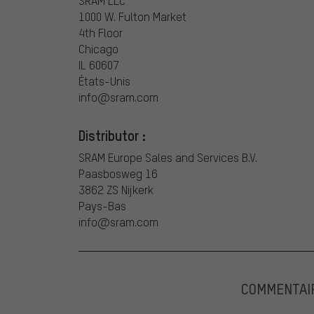
SRAM LLC
1000 W. Fulton Market
4th Floor
Chicago
IL 60607
États-Unis
info@sram.com
Distributor :
SRAM Europe Sales and Services B.V.
Paasbosweg 16
3862 ZS Nijkerk
Pays-Bas
info@sram.com
COMMENTAI