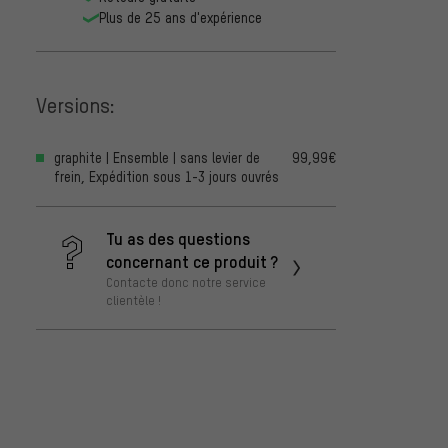
Plus de 25 ans d'expérience
Versions:
graphite | Ensemble | sans levier de
99,99€
frein, Expédition sous 1-3 jours ouvrés
Tu as des questions
concernant ce produit ?
Contacte donc notre service
clientèle !