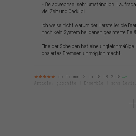
- Belagwechsel sehr umständlich (Laufrada
viel Zeit und Geduld)
Ich weiss nicht warum der Hersteller die Br
noch kein System bei denen gesinterte Bel
Eine der Scheiben hat eine ungleichmäßige 
dosiertes Bremsen unmöglich macht.
5 sur 5 étoiles
de Tilman S.
au 18.08.2018
Article
: graphite | Ensemble | sans levie
Lange bin ich mit einer hydraulischen Schei
hatte leider immer Probleme: Kaum Bremslei
Bremsentypen, Quitschen, ...
Mehrfach habe ich Bremsenreiniger oder de
abgeschliffen, gereinigt, auf der Herdplatte