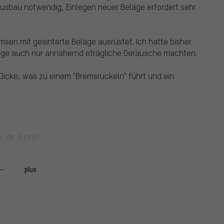
usbau notwendig, Einlegen neuer Beläge erfordert sehr
emsen mit gesinterte Beläge ausrüstet. Ich hatte bisher
äge auch nur annähernd eträgliche Geräusche machten.
Dicke, was zu einem "Bremsruckeln" führt und ein
r de frein
benbremse gefahren. Viele sind ja super-zufrieden, ich
stung - deutlich schlechter als alle anderen
plus
n "Silencer" verwendet, außerdem die Beläge ausgebaut,
 erhitzt. Kurz darauf war die Bremsleistung gut, nach 1-2