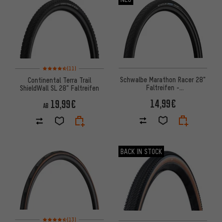
Bewertungen: 4,5 von 5 basierend auf 11 Bewertungen
(11)
Schwalbe Marathon Racer 28"
Continental Terra Trail
Faltreifen -
ShieldWall SL 28" Faltreifen
Werkstattverpackung
14,99€
19,99€
AB
BACK IN STOCK
Bewertungen: 4,5 von 5 basierend auf 13 Bewertungen
(13)