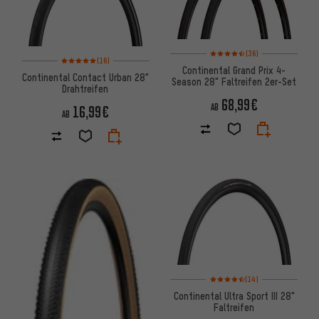
Bewertungen: 4,5 von 5 basie
(36)
Bewertungen: 5 von 5 basierend auf 16 Bewertungen
(16)
Continental Grand Prix 4-
Continental Contact Urban 28"
Season 28" Faltreifen 2er-Set
Drahtreifen
68,99€
AB
16,99€
AB
Bewertungen: 4,5 von 5 basie
(14)
Continental Ultra Sport III 28"
Faltreifen