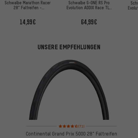
Schwalbe Marathon Racer
Schwalbe G-ONE RS Pro
Sch
28" Faltreifen -
Evolution ADDIX Race TLR
Evolu
Werkstattverpackung
28" Faltreifen
14,99€
64,99€
UNSERE EMPFEHLUNGEN
Bewertungen: 4,5 von 5 basierend auf 71 Bewertu
(71)
Continental Grand Prix 5000 28" Faltreifen