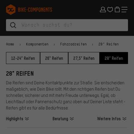
Zur Hauptnavigation springen
Zur Kategorienavigation springen
Zum Inhalt springen
Zu Marken und Newsletter springen
Zur Fußzeile springen
bike-components.de Startseite
Home
Komponenten
Fahrradreifen
28" Reifen
12-24" Reifen
26" Reifen
27,5" Reifen
28" Reifen
28" REIFEN
Die Reifen sind Deine Kontaktpunkte zur Straße. Sie entscheiden
maßgeblich, wie Dein Bike rollt. Mit den richtigen Reifen bist Du
schneller, sicherer und mit mehr Freude unterwegs. Egal, ob
Leichtlauf oder Pannenschutz ganz oben auf Deiner Liste steht -
Reifen gibt es für alle Bedürfnisse.
Highlights
Beratung
Weitere Infos