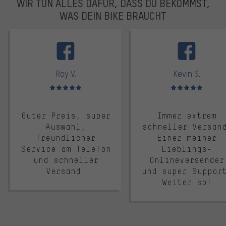
WIR TUN ALLES DAFÜR, DASS DU BEKOMMST,
WAS DEIN BIKE BRAUCHT
facebook
Roy V.
Kevin S.
Bewertungen: 5 von 5
Bewertungen: 5 von 5
Guter Preis, super
Immer extrem
Auswahl,
schneller Versan
freundlicher
Einer meiner
Service am Telefon
Lieblings-
und schneller
Onlineversender
Versand.
und super Suppor
Weiter so!