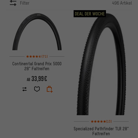
Filter
496 Artikel
ARTIKEL
DEAL DER WOCHE
Bewertungen: 4,5 von 5 basierend auf 71 Bewertungen
(71)
Continental Grand Prix 5000
28" Faltreifen
33,99€
AB
Bewertungen: 5 von 5 basiere
(13)
Specialized Pathfinder TLR 28"
Faltreifen