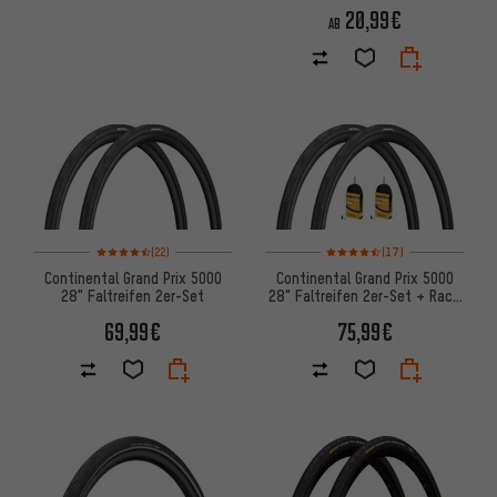
20,99€
AB
Bewertungen: 4,5 von 5 basierend auf 22 Bewertungen
Bewertungen: 4,5 von 5 basie
(22)
(17)
Continental Grand Prix 5000
Continental Grand Prix 5000
28" Faltreifen 2er-Set
28" Faltreifen 2er-Set + Race
Schläuche 28
69,99€
75,99€