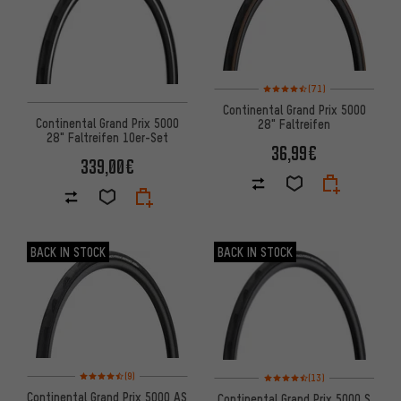
Bewertungen: 4,5 von 5 basie
(71)
Continental Grand Prix 5000
Continental Grand Prix 5000
28" Faltreifen
28" Faltreifen 10er-Set
36,99€
339,00€
BACK IN STOCK
BACK IN STOCK
Bewertungen: 4,5 von 5 basierend auf 9 Bewertungen
Bewertungen: 4,5 von 5 basie
(9)
(13)
Continental Grand Prix 5000 AS
Continental Grand Prix 5000 S