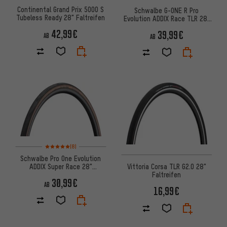
Continental Grand Prix 5000 S
Schwalbe G-ONE R Pro
Tubeless Ready 28" Faltreifen
Evolution ADDIX Race TLR 28"
Faltreifen
42,99€
39,99€
AB
AB
Bewertungen: 5 von 5 basierend auf 8 Bewertungen
(8)
Schwalbe Pro One Evolution
Vittoria Corsa TLR G2.0 28"
ADDIX Super Race 28"
Faltreifen
Faltreifen
30,99€
AB
16,99€