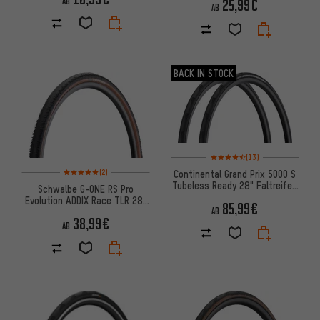
AB
25,99€
AB
BACK IN STOCK
Bewertungen: 4,5 von 5 basie
(13)
Bewertungen: 5 von 5 basierend auf 2 Bewertungen
(2)
Continental Grand Prix 5000 S
Tubeless Ready 28" Faltreifen
Schwalbe G-ONE RS Pro
2er-Set
Evolution ADDIX Race TLR 28"
85,99€
Faltreifen
AB
38,99€
AB