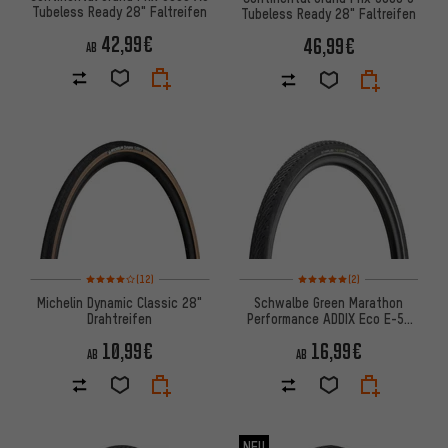
Tubeless Ready 28" Faltreifen
Tubeless Ready 28" Faltreifen
42,99€
46,99€
AB
Bewertungen: 4 von 5 basierend auf 12 Bewertungen
Bewertungen: 5 von 5 basier
(12)
(2)
Michelin Dynamic Classic 28"
Schwalbe Green Marathon
Drahtreifen
Performance ADDIX Eco E-50
28" Drahtreifen
10,99€
16,99€
AB
AB
NEU