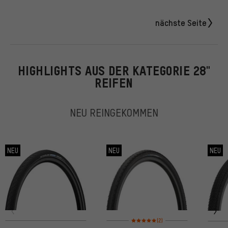
nächste Seite
HIGHLIGHTS AUS DER KATEGORIE 28"
REIFEN
NEU REINGEKOMMEN
NEU
NEU
NEU
Bewertungen: 5 von 5 basierend auf
(2)