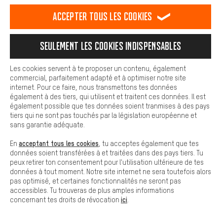
est plus confortable. Avec les cookies de confort, nous
établissons des liens avec des plateformes de médias sociaux.
Accepter tous les cookies
Nous pouvons ainsi mettre à ta disposition d'autres contenus et
informations utiles. De plus, tu as la possibilité d'utiliser des
services supplémentaires qui te permettent de trouver plus
Seulement les cookies indispensables
facilement les bons produits. Par exemple, nous proposons une
fonction de chat qui permet de répondre rapidement et
facilement aux questions.
Les cookies servent à te proposer un contenu, également
commercial, parfaitement adapté et à optimiser notre site
Cookies de base
internet. Pour ce faire, nous transmettons tes données
Les cookies de base garantissent que tu puisses utiliser les
également à des tiers, qui utilisent et traitent ces données. Il est
En tournant la vis H dans le sens horaire, tu déplaces la butée vers
fonctions de notre site web.
également possible que tes données soient tranmises à des pays
l’intérieur, en direction de la roue.
tiers qui ne sont pas touchés par la législation européenne et
sans garantie adéquate.
acceptant tous les cookies
En
, tu acceptes également que tes
données soient transférées à et traitées dans des pays tiers. Tu
peux retirer ton consentement pour l'utilisation ultérieure de tes
données à tout moment. Notre site internet ne sera toutefois alors
pas optimisé, et certaines fonctionnalités ne seront pas
accessibles. Tu trouveras de plus amples informations
ici
concernant tes droits de révocation
.