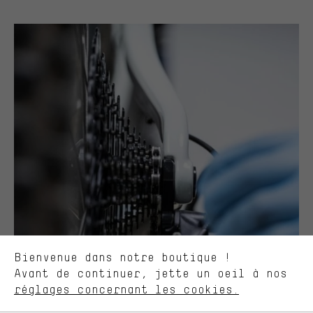
Des offres plus adaptées
Au lieu de pubs au hasard, nous afficherons des offres plus
pertinentes. Les cookies de marketing nous aident à identifier tes
intérêts et à te présenter des offres et des conseils sur mesure.
Plus de performance
Ce que tu cherches sur notre boutique et ce dont tu as besoin :
ça nous intéresse. Avec les cookies 'performance', tu peux nous
aider à améliorer notre site Internet et la gamme de produits que
Bienvenue dans notre boutique !
nous proposons grâce à ton comportement d'achat.
Avant de continuer, jette un oeil à nos
Plus de confort
réglages concernant les cookies.
L'expérience d'achat est plus confortable. Ton expérience d'achat