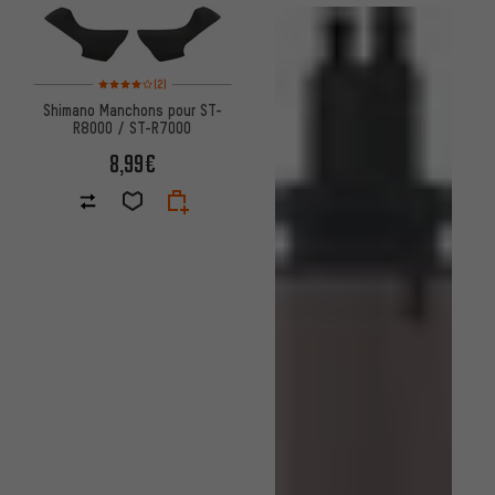
Note moyenne : 4 sur 5 d'après 2 avis
(2)
Shimano Manchons pour ST-
R8000 / ST-R7000
8,99€