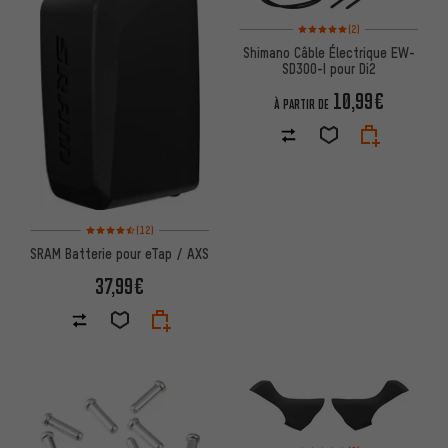
Note moyenne : 5 sur 5 d'après
(2)
Shimano Câble Électrique EW-
SD300-I pour Di2
10,99€
À PARTIR DE
Note moyenne : 4,5 sur 5 d'après 12 avis
(12)
SRAM Batterie pour eTap / AXS
37,99€
Note moyenne : 5 sur 5 d'après