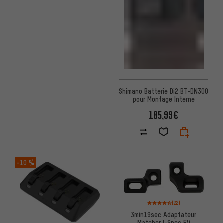
Shimano Batterie Di2 BT-DN300
pour Montage Interne
105,99€
-10 %
Note moyenne : 4,5 sur 5 d'aprè
(22)
3min19sec Adaptateur
Matcher I-Spec EV