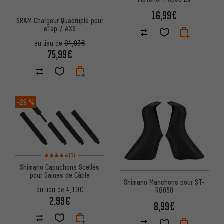
16,99€
SRAM Chargeur Quadruple pour
eTap / AXS
au lieu de
84,03€
75,99€
-29 %
Note moyenne : 4,5 sur 5 d'après 3 avis
(3)
Shimano Capuchons Scellés
pour Gaines de Câble
Shimano Manchons pour ST-
au lieu de
4,19€
R8050
2,99€
8,99€