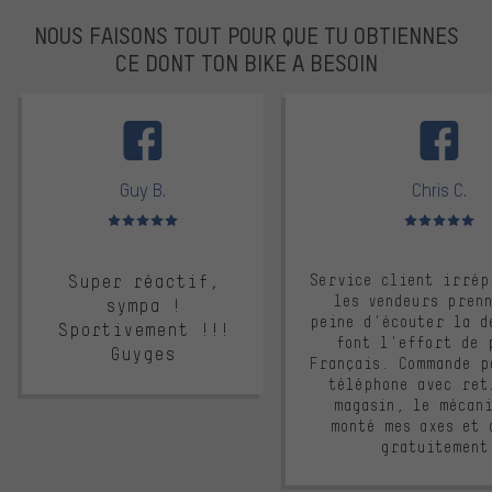
NOUS FAISONS TOUT POUR QUE TU OBTIENNES
CE DONT TON BIKE A BESOIN
facebook
Guy B.
Chris C.
Note moyenne : 5 sur 5
Note moyenne : 
Super réactif,
Service client irrép
les vendeurs pren
sympa !
peine d'écouter la d
Sportivement !!!
font l'effort de 
Guyges
Français. Commande p
téléphone avec ret
magasin, le mécan
monté mes axes et 
gratuitement