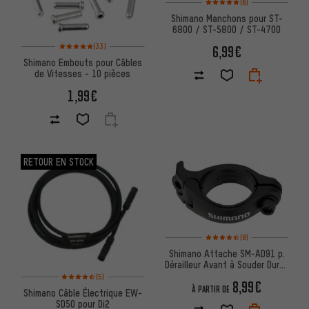
(6)
Shimano Manchons pour ST-
6800 / ST-5800 / ST-4700
Note moyenne : 5 sur 5 d'après 33 avis
(33)
6,99€
Shimano Embouts pour Câbles
de Vitesses - 10 pièces
1,99€
RETOUR EN STOCK
Note moyenne : 4,5 sur 5 d'apr
(9)
Shimano Attache SM-AD91 p.
Dérailleur Avant à Souder Dura-
Note moyenne : 4,5 sur 5 d'après 5 avis
Ace/Ultegra/105/GRX
(5)
8,99€
À PARTIR DE
Shimano Câble Électrique EW-
SD50 pour Di2