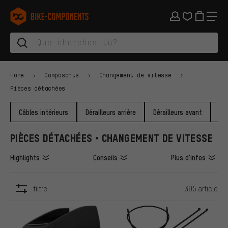
Aller à la navigation principale
Aller à la navigation des catégories
Aller au contenu
Aller aux marques et à la newsletter
Aller au pied de page
bike-components.de Page d'accueil
Home
Composants
Changement de vitesse
Pièces détachées
Câbles intérieurs
Dérailleurs arrière
Dérailleurs avant
Ga
PIÈCES DÉTACHÉES • CHANGEMENT DE VITESSE
Highlights
Conseils
Plus d'infos
filtre
395 article
ARTICLES