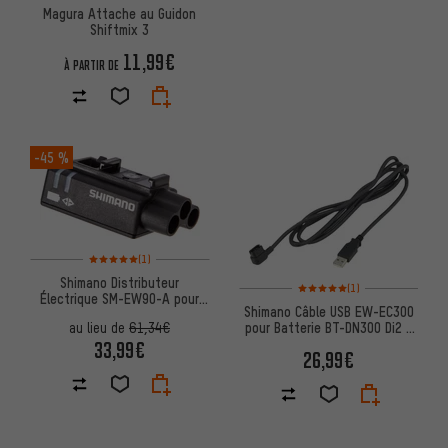
Magura Attache au Guidon
Shiftmix 3
11,99€
À PARTIR DE
-45 %
Note moyenne : 5 sur 5 d'après 1 avis
(1)
Shimano Distributeur
Note moyenne : 5 sur 5 d'après
(1)
Électrique SM-EW90-A pour
Shimano Câble USB EW-EC300
Di2
pour Batterie BT-DN300 Di2 /
au lieu de
61,34€
Wattmètre FC-R9200-P
33,99€
26,99€