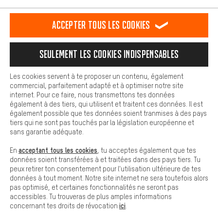
est plus confortable. Avec les cookies de confort, nous
Formulaire de contact
établissons des liens avec des plateformes de médias sociaux.
Accepter tous les cookies
Nous pouvons ainsi mettre à ta disposition d'autres contenus et
informations utiles. De plus, tu as la possibilité d'utiliser des
Notre politique en matière de protection de la vie privée
services supplémentaires qui te permettent de trouver plus
Langue"
Seulement les cookies indispensables
facilement les bons produits. Par exemple, nous proposons une
fonction de chat qui permet de répondre rapidement et
FR
EN
DE
ES
facilement aux questions.
français
english
Deutsch
español
Les cookies servent à te proposer un contenu, également
commercial, parfaitement adapté et à optimiser notre site
Cookies de base
internet. Pour ce faire, nous transmettons tes données
Les cookies de base garantissent que tu puisses utiliser les
également à des tiers, qui utilisent et traitent ces données. Il est
RÉSILIER LE CONTRAT
Communauté d'Aix-la-Chapelle
fonctions de notre site web.
également possible que tes données soient tranmises à des pays
tiers qui ne sont pas touchés par la législation européenne et
Programme d'affiliation
Mentions Légales
Protection des données
sans garantie adéquate.
Conditions générales de vente
Plateforme d'Alerte
acceptant tous les cookies
En
, tu acceptes également que tes
données soient transférées à et traitées dans des pays tiers. Tu
Reprise des batteries
Corepile
Paramètres de cookies
peux retirer ton consentement pour l'utilisation ultérieure de tes
données à tout moment. Notre site internet ne sera toutefois alors
Modifier le contraste
pas optimisé, et certaines fonctionnalités ne seront pas
accessibles. Tu trouveras de plus amples informations
Tous les prix s'entendent en euros (MwSt hors) plus les
ici
concernant tes droits de révocation
.
frais de port
États-Unis
pour la livraison vers
.