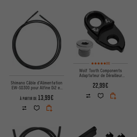
Note moyenne : 5 sur 5 d'après
(8)
Wolf Tooth Components
Adaptateur de Dérailleur
Arrière RoadLink
Shimano Câble d'Alimentation
22,99€
EW-SD300 pour Alfine Di2 et
STEPS
13,99€
À PARTIR DE