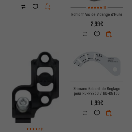
Note moyenne : 5 sur 5 d'après
(5)
Rohloff Vis de Vidange d'Huile
2,99€
Shimano Gabarit de Réglage
pour RD-R9250 / RD-R8150
1,99€
Note moyenne : 4,5 sur 5 d'après 9 avis
(9)