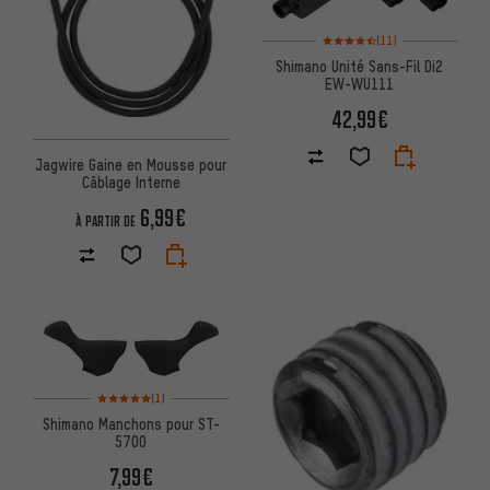
Note moyenne : 4,5 sur 5 d'aprè
(11)
Shimano Unité Sans-Fil Di2
EW-WU111
42,99€
Jagwire Gaine en Mousse pour
Câblage Interne
6,99€
À PARTIR DE
Note moyenne : 5 sur 5 d'après 1 avis
(1)
Shimano Manchons pour ST-
5700
7,99€