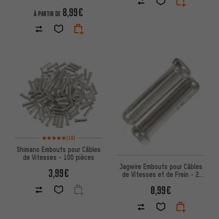
8,99€
À PARTIR DE
Note moyenne : 5 sur 5 d'après 16 avis
(16)
Shimano Embouts pour Câbles
de Vitesses - 100 pièces
Jagwire Embouts pour Câbles
3,99€
de Vitesses et de Frein - 2
Pièces
0,99€