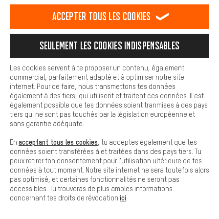
#DEINBIKEBRAUCHTDAS
est plus confortable. Avec les cookies de confort, nous
établissons des liens avec des plateformes de médias sociaux.
Accepter tous les cookies
Nous pouvons ainsi mettre à ta disposition d'autres contenus et
informations utiles. De plus, tu as la possibilité d'utiliser des
services supplémentaires qui te permettent de trouver plus
Seulement les cookies indispensables
facilement les bons produits. Par exemple, nous proposons une
fonction de chat qui permet de répondre rapidement et
facilement aux questions.
Les cookies servent à te proposer un contenu, également
commercial, parfaitement adapté et à optimiser notre site
ACHAT SÉCURISÉ
Cookies de base
internet. Pour ce faire, nous transmettons tes données
Les cookies de base garantissent que tu puisses utiliser les
également à des tiers, qui utilisent et traitent ces données. Il est
fonctions de notre site web.
également possible que tes données soient tranmises à des pays
tiers qui ne sont pas touchés par la législation européenne et
sans garantie adéquate.
acceptant tous les cookies
En
, tu acceptes également que tes
données soient transférées à et traitées dans des pays tiers. Tu
peux retirer ton consentement pour l'utilisation ultérieure de tes
données à tout moment. Notre site internet ne sera toutefois alors
pas optimisé, et certaines fonctionnalités ne seront pas
PAIEMENT SÉCURISÉ
accessibles. Tu trouveras de plus amples informations
ici
concernant tes droits de révocation
.