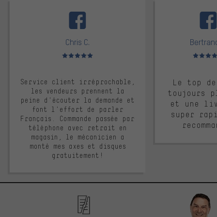
facebook
Chris C.
Bertrand
Note moyenne : 5 sur 5
Note moyen
Service client irréprochable,
Le top de
les vendeurs prennent la
toujours p
peine d'écouter la demande et
et une li
font l'effort de parler
super rap
Français. Commande passée par
recomma
téléphone avec retrait en
magasin, le mécanicien a
monté mes axes et disques
gratuitement!