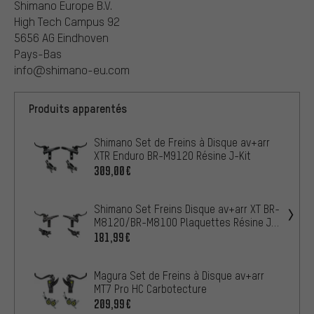
Shimano Europe B.V.
High Tech Campus 92
5656 AG Eindhoven
Pays-Bas
info@shimano-eu.com
Produits apparentés
Shimano Set de Freins à Disque av+arr
XTR Enduro BR-M9120 Résine J-Kit
309,00€
Shimano Set Freins Disque av+arr XT BR-
M8120/BR-M8100 Plaquettes Résine J-
Kit
181,99€
Magura Set de Freins à Disque av+arr
MT7 Pro HC Carbotecture
209,99€