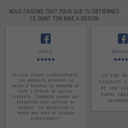
NOUS FAISONS TOUT POUR QUE TU OBTIENNES
CE DONT TON BIKE A BESOIN
facebook
Chris C.
Bertrand
Note moyenne : 5 sur 5
Note moyen
Service client irréprochable,
Le top de
les vendeurs prennent la
toujours p
peine d'écouter la demande et
et une li
font l'effort de parler
super rap
Français. Commande passée par
recomma
téléphone avec retrait en
magasin, le mécanicien a
monté mes axes et disques
gratuitement!