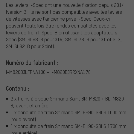
Les leviers I-Spec ont une nouvelle fixation depuis 2014
(version B). Ils ne sont pas compatibles avec les leviers
de vitesses avec l'ancienne prise I-Spec. Ceux-ci
peuvent toutefois être rendus compatibles avec les
leviers de frein I-Spec-B en utilisant les adaptateurs I-
Spec (SM-SL98-B pour XTR, SM-SL78-B pour XT et SLX,
SM-SL82-B pour Saint).
Numéro du fabricant :
I-M820BJLFPNA100 + I-M820BJRRXNA170
Contenu :
2 x freins à disque Shimano Saint BR-M820 + BL-M820-
B, avant et arrière
1 x conduite de frein Shimano SM-BH90-SBLS 1000 mm
(roue avant)
1 x conduite de frein Shimano SM-BH90-SBLS 1700 mm
(roue arrière)