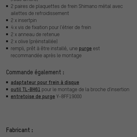
2 paires de plaquettes de frein Shimano métal avec
ailettes de refroidissement
2 x insertpin
4 x vis de fixation pour l'étrier de frein
2 x anneau de retenue
2 x olive (préinstallée)
purge
rempli, prêt à être installé, une
est
recommandée après le montage
Commande également :
adaptateur pour frein à disque
outil TL-BH61
pour le montage de la broche d'insertion
entretoise de purge
Y-8FF19000
Fabricant :