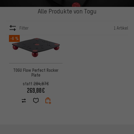
Alle Produkte von Togu
Filter
1 Artikel
ARTIKEL
-6 %
TOGU Flow Perfect Rocker
Plate
statt
284,87€
269,00€