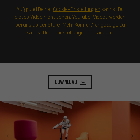
Aufgrund Deiner
Cookie-Einstellungen
kannst Du
dieses Video nicht sehen. YouTube-Videos werden
bei uns ab der Stufe "Mehr Komfort" angezeigt. Du
kannst
Deine Einstellungen hier ändern
.
Download