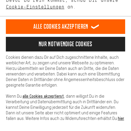
Bevor Du rein kommst, schau Dir unsere
unseres Shop-Angebots.
Bewertungen: 5 von 5
Bewertungen: 5 von 5
Cookie-Einstellungen
an.
Mehr Komfort
Dein Shopping-Erlebnis wird komfortabler. Mit Komfort-Cookies
Guter Preis, super
Immer extrem
stellen wir Verknüpfungen zu Social Media Plattformen her. So
Alle Cookies akzeptieren
Auswahl,
schneller Versan
können wir dir weitere nützliche Inhalte und Informationen zur
freundlicher
Einer meiner
Verfügung stellen. Zudem hast du die Möglichkeit zusätzliche
Service am Telefon
Lieblings-
Services zu nutzen, die es dir erleichtern die richtigen Produkte zu
Nur Notwendige Cookies
finden. Beispielsweise bieten wir eine Chat-Funktion an, damit
und schneller
Onlineversender
Fragen schnell und unkompliziert beantwortet werden können.
Versand.
und super Suppor
Cookies dienen dazu Dir auf Dich zugeschnittene Inhalte, auch
Weiter so!
Basis
werblicher Art, zu zeigen und unsere Webseite zu optimieren.
Hierzu übermitteln wir Deine Daten auch an Dritte, die die Daten
Basis-Cookies gewährleisten, dass Du unsere Webseite
verwenden und verarbeiten. Dabei kann auch eine Übermittlung
grundsätzlich nutzen kannst.
Deiner Daten in Drittländer ohne Angemessenheitsbeschluss oder
geeignete Garantie erfolgen.
alle Cookies akzeptierst
Wenn Du
, dann willigst Du in die
Verarbeitung und Datenübermittlung auch in Drittländer ein. Du
kannst Deine Einwilligung jederzeit für die Zukunft widerrufen.
Dann ist unsere Seite aber nicht optimiert und einige Features
hier
fallen aus. Weitere Infos auch zu Widerrufsrechten erhältst Du
.
100 Tage Rückgaberecht
Sende die ungenutzte Ware innerhalb von