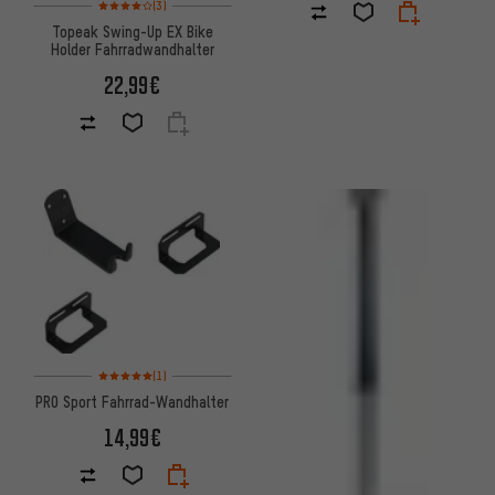
(3)
Topeak Swing-Up EX Bike
Holder Fahrradwandhalter
22,99€
Bewertungen: 5 von 5 basierend auf 1 Bewertungen
(1)
PRO Sport Fahrrad-Wandhalter
14,99€