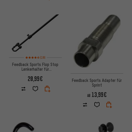
Bewertungen: 4,5 von 5 basierend auf 19 Bewertungen
(19)
Feedback Sports Flop Stop
Lenkerhalter für
Montageständer
20,99€
Feedback Sports Adapter für
Sprint
13,99€
AB