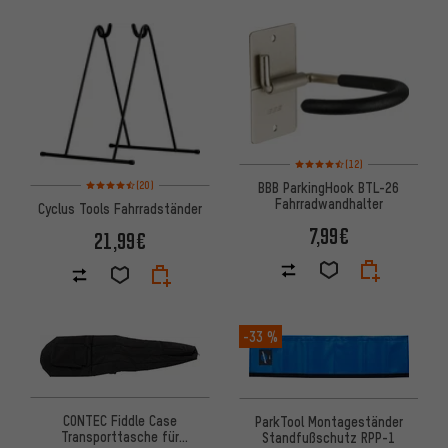
Bewertungen: 4,5 von 5 basie
(12)
Bewertungen: 4,5 von 5 basierend auf 20 Bewertungen
BBB ParkingHook BTL-26
(20)
Fahrradwandhalter
Cyclus Tools Fahrradständer
7,99€
21,99€
-33 %
CONTEC Fiddle Case
ParkTool Montageständer
Transporttasche für
Standfußschutz RPP-1