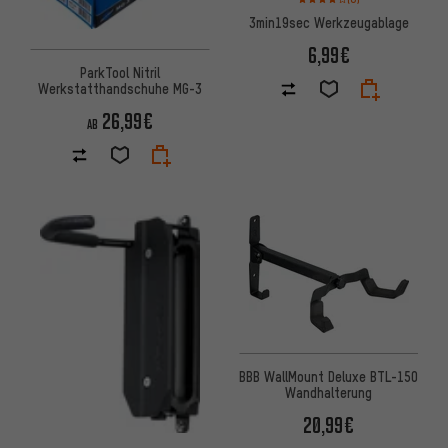
3min19sec Werkzeugablage
6,99€
ParkTool Nitril
Werkstatthandschuhe MG-3
26,99€
AB
BBB WallMount Deluxe BTL-150
Wandhalterung
20,99€
Bewertungen: 4 von 5 basierend auf 3 Bewertungen