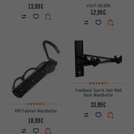
Montageständer Rock Steady
13,99€
statt
19,32€
12,99€
Bewertungen: 5 von 5 basier
(4)
Feedback Sports Velo Wall
Rack Wandhalter
Bewertungen: 5 von 5 basierend auf 2 Bewertungen
33,99€
(2)
PRO Fahrrad-Wandhalter
10,99€