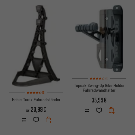
Bewertungen: 4 von 5 basier
(4)
Topeak Swing-Up Bike Holder
Fahrradwandhalter
Bewertungen: 4,5 von 5 basierend auf 9 Bewertungen
(9)
35,99€
Hebie Turrix Fahrradständer
20,99€
AB