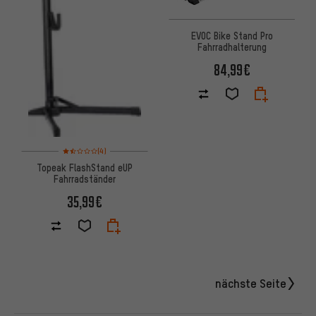
EVOC Bike Stand Pro
Fahrradhalterung
84,99€
Bewertungen: 1,5 von 5 basierend auf 4 Bewertungen
(4)
Topeak FlashStand eUP
Fahrradständer
35,99€
nächste Seite