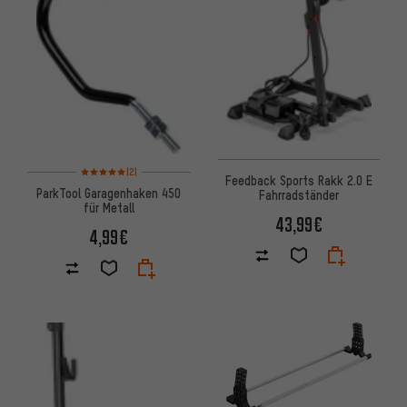
Bewertungen: 5 von 5 basierend auf 2 Bewertungen
(2)
Feedback Sports Rakk 2.0 E
ParkTool Garagenhaken 450
Fahrradständer
für Metall
43,99€
4,99€