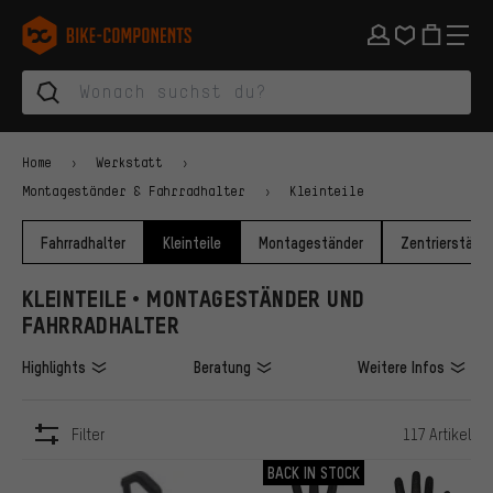
Zur Hauptnavigation springen
Zur Kategorienavigation springen
Zum Inhalt springen
Zu Marken und Newsletter springen
Zur Fußzeile springen
bike-components.de Startseite
Home
Werkstatt
Montageständer & Fahrradhalter
Kleinteile
Fahrradhalter
Kleinteile
Montageständer
Zentrierständ
KLEINTEILE • MONTAGESTÄNDER UND
FAHRRADHALTER
Highlights
Beratung
Weitere Infos
Filter
117 Artikel
ARTIKEL
BACK IN STOCK