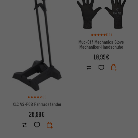
Bewertungen: 5 von 5 basiere
(11)
Muc-Off Mechanics Glove
Mechaniker-Handschuhe
10,99€
Bewertungen: 4,5 von 5 basierend auf 8 Bewertungen
(8)
XLC VS-F08 Fahrradständer
20,99€