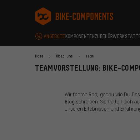
Zur Hauptnavigation springen
Zur Kategorienavigation springen
Zum Inhalt springen
Zu Marken und Newsletter springen
Zur Fußzeile springen
bike-components.de Startseite
ANGEBOTE
KOMPONENTEN
ZUBEHÖR
WERKSTATT
Home
Über uns
Team
TEAMVORSTELLUNG: BIKE-COM
Wir fahren Rad, genau wie Du. Desh
Blog
schreiben. Sie halten Dich a
unseren Erlebnissen und Erfahrun