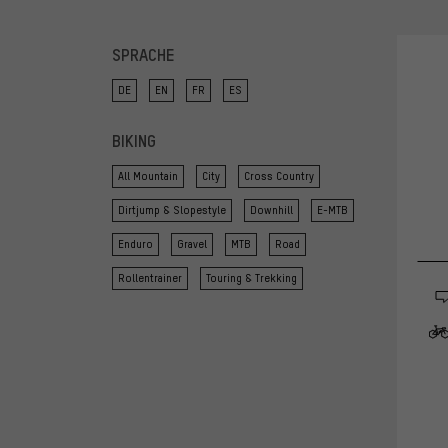
SPRACHE
DE
EN
FR
ES
BIKING
All Mountain
City
Cross Country
Dirtjump & Slopestyle
Downhill
E-MTB
Enduro
Gravel
MTB
Road
Rollentrainer
Touring & Trekking