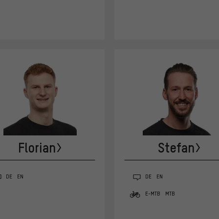
Florian
Stefan
DE
EN
DE
EN
E-MTB
MTB