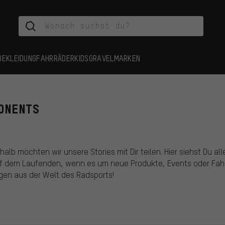
BEKLEIDUNG
FAHRRÄDER
KIDS
GRAVEL
MARKEN
PONENTS
alb möchten wir unsere Stories mit Dir teilen. Hier siehst Du alle
uf dem Laufenden, wenn es um neue Produkte, Events oder Fahrr
gen aus der Welt des Radsports!