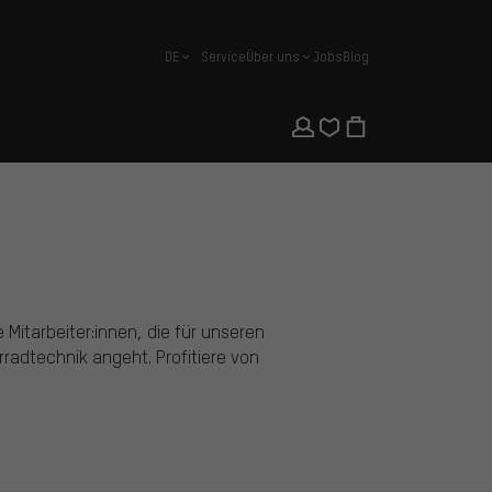
DE
Service
Über uns
Jobs
Blog
Deutsch
 Mitarbeiter:innen, die für unseren
adtechnik angeht. Profitiere von