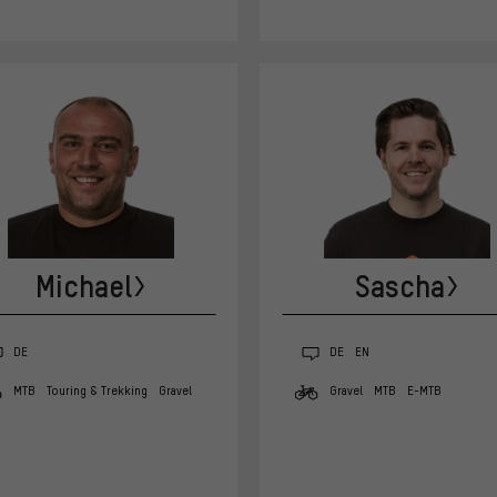
Michael
Sascha
DE
DE
EN
MTB
Touring & Trekking
Gravel
Gravel
MTB
E-MTB