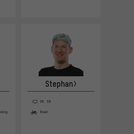
Stephan
DE
EN
kking
Road