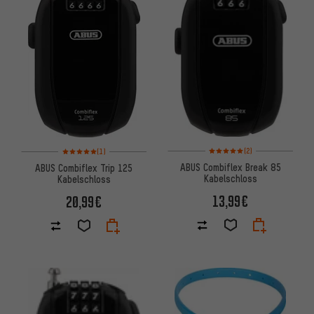
Bewertungen: 5 von 5 basier
Bewertungen: 5 von 5 basierend auf 1 Bewertungen
(2)
(1)
ABUS Combiflex Break 85
ABUS Combiflex Trip 125
Kabelschloss
Kabelschloss
13,99€
20,99€