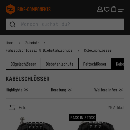
Zur Hauptnavigation springen
Zur Kategorienavigation springen
Zum Inhalt springen
Zu Marken und Newsletter springen
Zur Fußzeile springen
bike-components.de Startseite
Home
Zubehör
Fahrradschlösser & Diebstahlschutz
Kabelschlösser
Bügelschlösser
Diebstahlschutz
Faltschlösser
Kabelsc
KABELSCHLÖSSER
Highlights
Beratung
Weitere Infos
Filter
29 Artikel
ARTIKEL
BACK IN STOCK