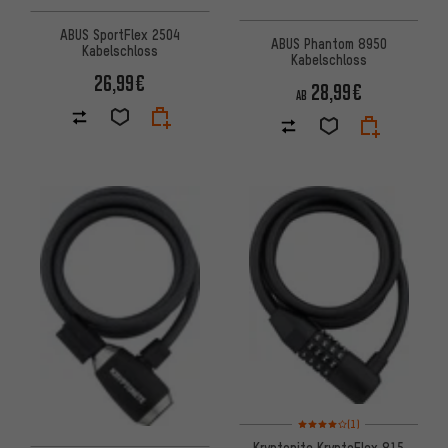
ABUS SportFlex 2504
ABUS Phantom 8950
Kabelschloss
Kabelschloss
26,99€
28,99€
AB
Bewertungen: 4 von 5 basier
(1)
Kryptonite KryptoFlex 815