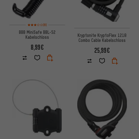
Bewertungen: 3 von 5 basierend auf 8 Bewertungen
(8)
BBB MiniSafe BBL-52
Kryptonite KryptoFlex 1218
Kabelschloss
Combo Cable Kabelschloss
8,99€
25,99€