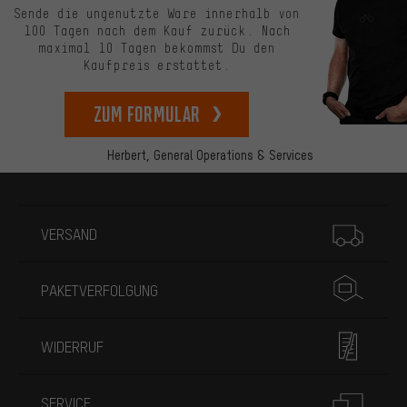
Sende die ungenutzte Ware innerhalb von
100 Tagen nach dem Kauf zurück. Nach
maximal 10 Tagen bekommst Du den
Kaufpreis erstattet.
zum Formular
Herbert,
General Operations & Services
Mehr Informationen
VERSAND
PAKETVERFOLGUNG
WIDERRUF
SERVICE