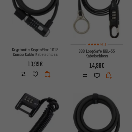
Bewertungen: 4 von 5 basier
(1)
Kryptonite KryptoFlex 1018
BBB LoopSafe BBL-55
Combo Cable Kabelschloss
Kabelschloss
13,99€
14,99€