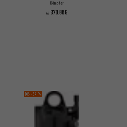
Dämpfer
379,00€
AB
BIS
-54 %