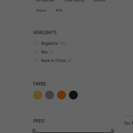
All Mountain
Cross Country
Downhill
Enduro
MTB
HIGHLIGHTS
Angebote
(58)
Neu
(1)
Back in Stock
(4)
FARBE
PREIS
Fox 