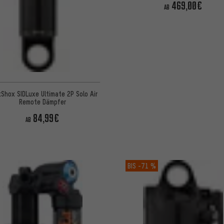
469,00€
AB
Shox SIDLuxe Ultimate 2P Solo Air
Remote Dämpfer
84,99€
AB
BIS
-71 %