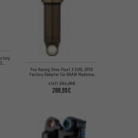
actory
V2
Fox Racing Shox Float X EVOL 2POS
Factory Dämpfer für RAAW Madonna
Werkstattverpackung
statt
251,26€
200,99€