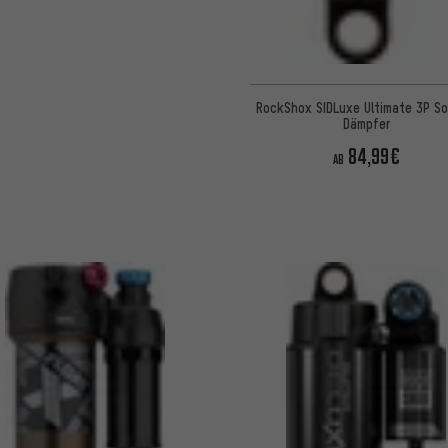
RockShox SIDLuxe Ultimate 3P Sol
Dämpfer
84,99€
AB