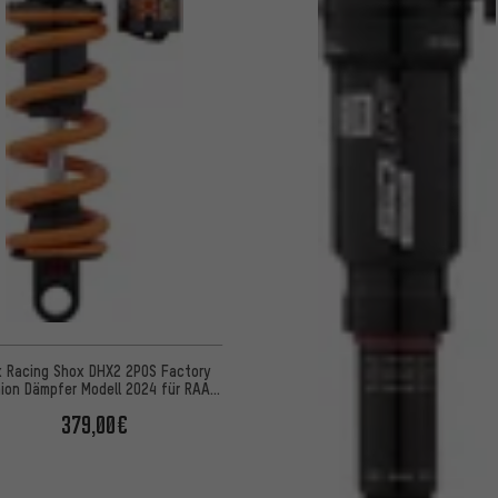
 Racing Shox DHX2 2POS Factory
nion Dämpfer Modell 2024 für RAAW
Madonna V2 OEM
379,00€