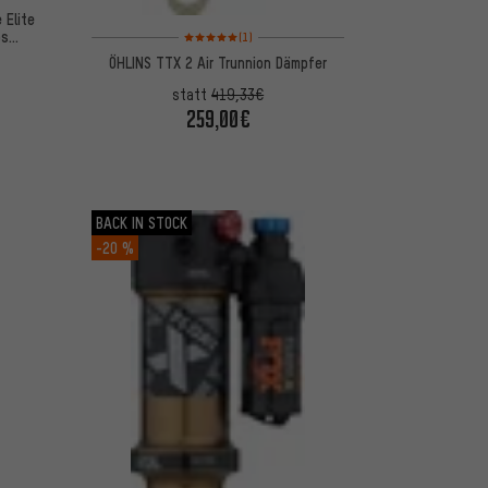
 Elite
Bewertungen: 5 von 5 basierend auf 1 Bewertungen
bs
(1)
ÖHLINS TTX 2 Air Trunnion Dämpfer
statt
419,33€
259,00€
BACK IN STOCK
-20 %