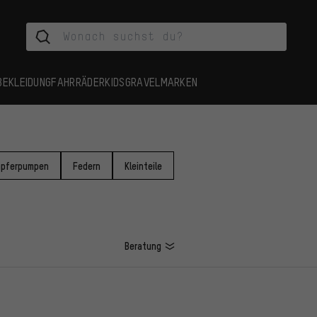
BEKLEIDUNG
FAHRRÄDER
KIDS
GRAVEL
MARKEN
mpferpumpen
Federn
Kleinteile
Beratung
L