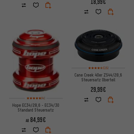
18,99€
Bewertungen: 4,5 von 5 basie
(15)
Cane Creek 40er ZS44/28,6
Steuersatz Oberteil
29,99€
Bewertungen: 5 von 5 basierend auf 4 Bewertungen
(4)
Hope EC34/28,6 - EC34/30
Standard Steuersatz
84,99€
AB