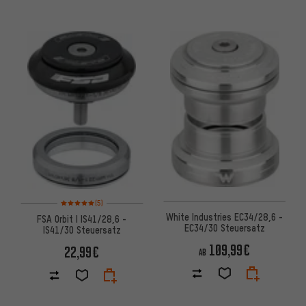
Bewertungen: 5 von 5 basierend auf 5 Bewertungen
(5)
White Industries EC34/28,6 -
FSA Orbit I IS41/28,6 -
EC34/30 Steuersatz
IS41/30 Steuersatz
109,99€
22,99€
AB