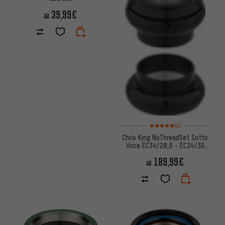
39,99€
AB
Bewertungen: 5 von 5 basier
(1)
Chris King NoThreadSet Sotto
Voce EC34/28,6 - EC34/30
GripLock Steuersatz
189,99€
AB