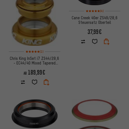
Bewertungen: 5 von 5 basier
(4)
Cane Creek 40er ZS49/28,6
Steuersatz Oberteil
37,99€
Bewertungen: 5 von 5 basierend auf 1 Bewertungen
(1)
Chris King InSet i7 ZS44/28,6
- EC44/40 Mixed Tapered
GripLock Steuersatz
189,99€
AB