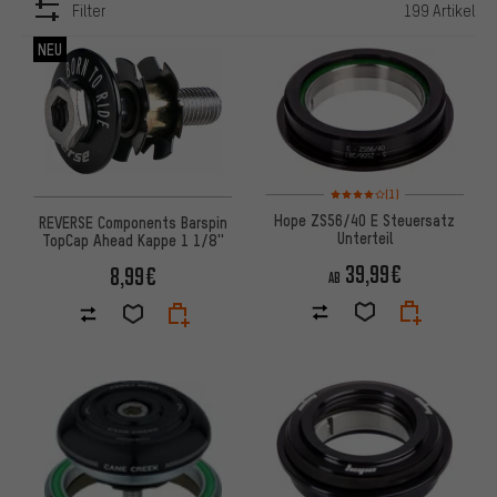
Filter
199 Artikel
ARTIKEL
NEU
Bewertungen: 4 von 5 basier
(1)
Hope ZS56/40 E Steuersatz
REVERSE Components Barspin
Unterteil
TopCap Ahead Kappe 1 1/8''
39,99€
8,99€
AB