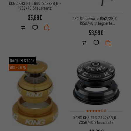
KCNC KHS PT 1860 IS42/28,6 -
IS52/40 Steuersatz
35,99€
PRO Steuersatz IS42/28,6 -
IS52/40 Integrierte
Zugführung
53,99€
BACK IN STOCK
BIS
-16 %
Bewertungen: 5 von 5 basiere
(15)
KCNC KHS F13 ZS44/28,6 -
ZS56/40 Steuersatz
Bewertungen: 5 von 5 basierend auf 1 Bewertungen