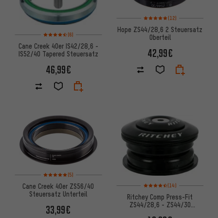
Bewertungen: 5 von 5 basiere
(12)
Hope ZS44/28,6 2 Steuersatz
Bewertungen: 4,5 von 5 basierend auf 6 Bewertungen
(6)
Oberteil
Cane Creek 40er IS42/28,6 -
42,99€
IS52/40 Tapered Steuersatz
46,99€
Bewertungen: 5 von 5 basierend auf 5 Bewertungen
(5)
Bewertungen: 4,5 von 5 basie
Cane Creek 40er ZS56/40
(14)
Steuersatz Unterteil
Ritchey Comp Press-Fit
ZS44/28,6 - ZS44/30
33,99€
Steuersatz