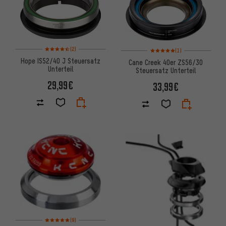
Bewertungen: 4,5 von 5 basierend auf 2 Bewertungen
Bewertungen: 5 von 5 basier
(2)
(1)
Hope IS52/40 J Steuersatz
Cane Creek 40er ZS56/30
Unterteil
Steuersatz Unterteil
29,99€
33,99€
Bewertungen: 5 von 5 basierend auf 9 Bewertungen
(9)