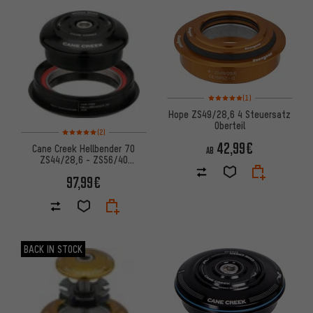
Bewertungen: 5 von 5 basier
(1)
Hope ZS49/28,6 4 Steuersatz
Oberteil
Bewertungen: 5 von 5 basierend auf 2 Bewertungen
(2)
42,99€
Cane Creek Hellbender 70
AB
ZS44/28,6 - ZS56/40
Steuersatz
97,99€
BACK IN STOCK