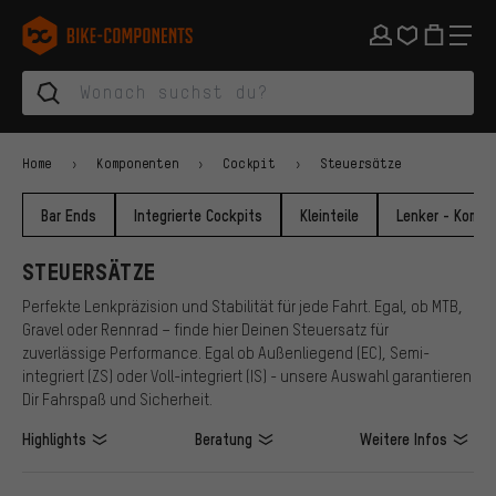
Zur Hauptnavigation springen
Zur Kategorienavigation springen
Zum Inhalt springen
Zu Marken und Newsletter springen
Zur Fußzeile springen
bike-components.de Startseite
Home
Komponenten
Cockpit
Steuersätze
Bar Ends
Integrierte Cockpits
Kleinteile
Lenker - Komfo
STEUERSÄTZE
Perfekte Lenkpräzision und Stabilität für jede Fahrt. Egal, ob MTB,
Gravel oder Rennrad – finde hier Deinen Steuersatz für
zuverlässige Performance. Egal ob Außenliegend (EC), Semi-
integriert (ZS) oder Voll-integriert (IS) - unsere Auswahl garantieren
Dir Fahrspaß und Sicherheit.
Highlights
Beratung
Weitere Infos