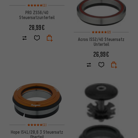
Bewertungen: 5 von 5 basierend auf 1 Bewertungen
(1)
PRO ZS56/40
Steuersatzunterteil
28,99€
Bewertungen: 5 von 5 basier
(2)
Acros IS52/40 Steuersatz
Unterteil
26,99€
Bewertungen: 5 von 5 basierend auf 1 Bewertungen
(1)
Hope IS41/28,6 3 Steuersatz
Oberteil