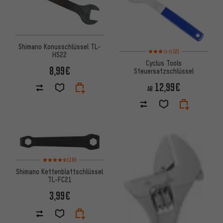
Shimano Konusschlüssel TL-
Bewertungen: 3 von 5 basier
(2)
HS22
Cyclus Tools
8,99€
Steuersatzschlüssel
12,99€
AB
Bewertungen: 4,5 von 5 basierend auf 18 Bewertungen
(18)
Shimano Kettenblattschlüssel
TL-FC21
3,99€