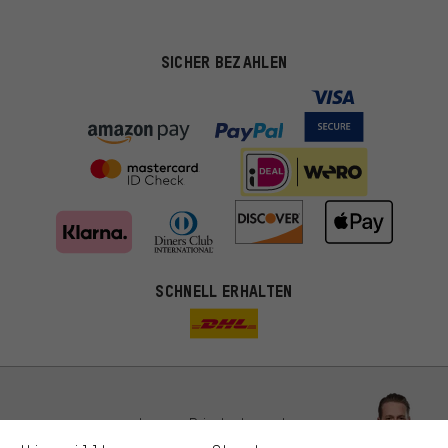
SICHER BEZAHLEN
Passendere Angebote
SCHNELL ERHALTEN
Du bekommst, statt zufälliger Werbung, genauer passende
Angebote von uns. Diese Cookies helfen uns, Deine Interessen
besser zu erkennen und Dir relevante Produkte und Tipps zu
zeigen.
Bessere Leistung
Uns interessiert, was Du in unserem Shop suchst und brauchst.
Lass Dich beraten
Mit Leistungs-Cookies nimmst Du mit Deinem Shopping-Verhalten