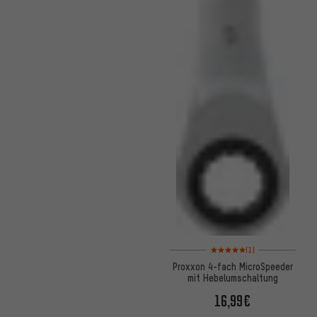
Bewertungen: 5 von 5 basier
(1)
Proxxon 4-fach MicroSpeeder
mit Hebelumschaltung
16,99€