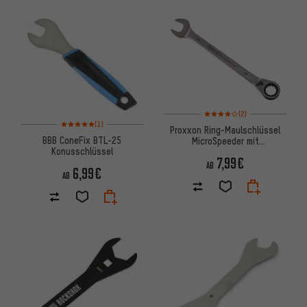
Bewertungen: 4 von 5 basier
(2)
Bewertungen: 5 von 5 basierend auf 1 Bewertungen
(1)
Proxxon Ring-Maulschlüssel
BBB ConeFix BTL-25
MicroSpeeder mit
Konusschlüssel
Hebelumschaltung
7,99€
AB
6,99€
AB