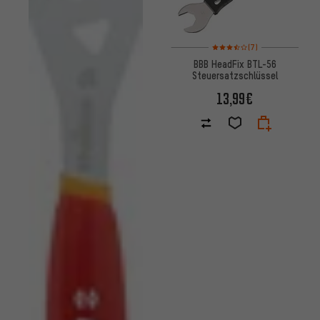
Bewertungen: 3,5 von 5 basi
(7)
BBB HeadFix BTL-56
Steuersatzschlüssel
13,99€