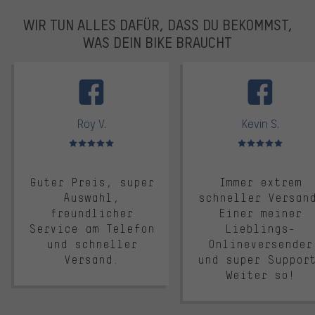
WIR TUN ALLES DAFÜR, DASS DU BEKOMMST,
WAS DEIN BIKE BRAUCHT
facebook
Roy V.
Kevin S.
Bewertungen: 5 von 5
Bewertungen: 5 von 5
Guter Preis, super
Immer extrem
Auswahl,
schneller Versan
freundlicher
Einer meiner
Service am Telefon
Lieblings-
und schneller
Onlineversender
Versand.
und super Suppor
Weiter so!