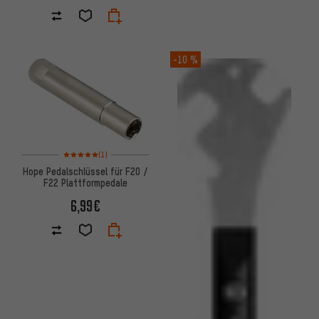
-10 %
Bewertungen: 5 von 5 basierend auf 1 Bewertungen
(1)
Hope Pedalschlüssel für F20 /
F22 Plattformpedale
6,99€