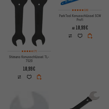
Bewertungen: 5 von 5 basiere
(16)
ParkTool Konusschlüssel SCW
Profi
10,99€
AB
Bewertungen: 4,5 von 5 basierend auf 7 Bewertungen
(7)
Shimano Konusschlüssel TL-
7S20
10,99€