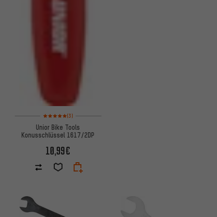
Bewertungen: 5 von 5 basierend auf 3 Bewertungen
(3)
Unior Bike Tools
Konusschlüssel 1617/2DP
10,99€