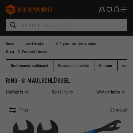
Zur Hauptnavigation springen
Zur Kategorienavigation springen
Zum Inhalt springen
Zu Marken und Newsletter springen
Zur Fußzeile springen
bike-components.de Startseite
Home
Werkstatt
Allgemeine Werkzeuge
Ring- & Maulschlüssel
Drehmomentschlüssel
Gewindeschneider
Hammer
Innen
RING- & MAULSCHLÜSSEL
Highlights
Beratung
Weitere Infos
Filter
86 Artikel
ARTIKEL