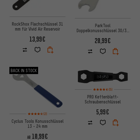
RockShox Flachschlüssel 31
ParkTool
mm für Vivid Air Reservoir
Doppelkonusschlüssel 30/32
mm HCW-7
13,99€
20,99€
BACK IN STOCK
Bewertungen: 4,5 von 5 basi
(5)
PRO Kettenblatt-
Schraubenschlüssel
5,99€
Bewertungen: 4,5 von 5 basierend auf 2 Bewertungen
(2)
Cyclus Tools Konusschlüssel
13 - 24 mm
10,99€
AB