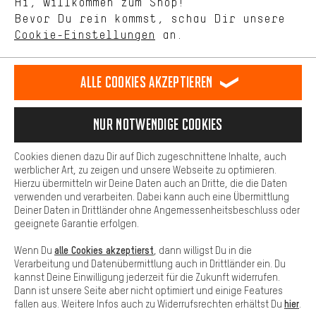
Hi, willkommen zum Shop!
selbst Einfluss auf die Verbesserung unserer Webseite und
Bevor Du rein kommst, schau Dir unsere
unseres Shop-Angebots.
Terminbuchung
Cookie-Einstellungen
an.
Mehr Komfort
Kontaktformular
Dein Shopping-Erlebnis wird komfortabler. Mit Komfort-Cookies
stellen wir Verknüpfungen zu Social Media Plattformen her. So
Alle Cookies akzeptieren
Unsere Datenschutzerklärung
können wir dir weitere nützliche Inhalte und Informationen zur
Verfügung stellen. Zudem hast du die Möglichkeit zusätzliche
Sprache"
Services zu nutzen, die es dir erleichtern die richtigen Produkte zu
Nur Notwendige Cookies
finden. Beispielsweise bieten wir eine Chat-Funktion an, damit
DE
EN
ES
FR
Deutsch
english
español
français
Fragen schnell und unkompliziert beantwortet werden können.
Cookies dienen dazu Dir auf Dich zugeschnittene Inhalte, auch
Basis
werblicher Art, zu zeigen und unsere Webseite zu optimieren.
Hierzu übermitteln wir Deine Daten auch an Dritte, die die Daten
VERTRAG WIDERRUFEN
Aachener Community
Affiliateprogramm
Basis-Cookies gewährleisten, dass Du unsere Webseite
verwenden und verarbeiten. Dabei kann auch eine Übermittlung
grundsätzlich nutzen kannst.
Deiner Daten in Drittländer ohne Angemessenheitsbeschluss oder
Impressum
Datenschutz
Allgemeine Geschäftsbedingungen
geeignete Garantie erfolgen.
Hinweisgebersystem
Hinweise zur Batterieentsorgung
alle Cookies akzeptierst
Wenn Du
, dann willigst Du in die
Verarbeitung und Datenübermittlung auch in Drittländer ein. Du
Cookie-Einstellungen
Kontrast ändern
kannst Deine Einwilligung jederzeit für die Zukunft widerrufen.
Dann ist unsere Seite aber nicht optimiert und einige Features
Alle Preise verstehen sich in Euro und exkl. MwSt zuzüglich
hier
fallen aus. Weitere Infos auch zu Widerrufsrechten erhältst Du
.
Versandkosten
USA
für Lieferung nach
.