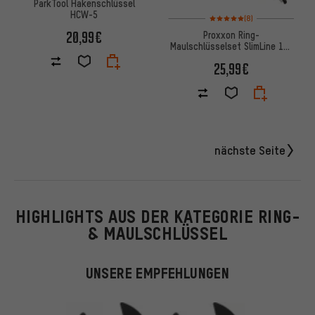
ParkTool Hakenschlüssel
HCW-5
Bewertungen: 5 von 5 basier
(8)
20,99€
Proxxon Ring-
Maulschlüsselset SlimLine 12-
teilig
25,99€
nächste Seite
HIGHLIGHTS AUS DER KATEGORIE RING-
& MAULSCHLÜSSEL
UNSERE EMPFEHLUNGEN