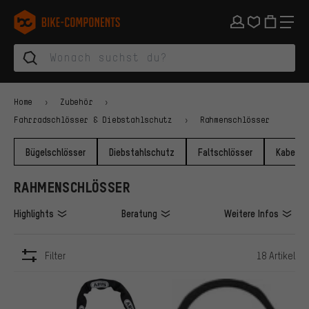
Zur Hauptnavigation springen
Zur Kategorienavigation springen
Zum Inhalt springen
Zu Marken und Newsletter springen
Zur Fußzeile springen
bike-components.de Startseite
Home
Zubehör
Fahrradschlösser & Diebstahlschutz
Rahmenschlösser
Bügelschlösser
Diebstahlschutz
Faltschlösser
Kabelsc
RAHMENSCHLÖSSER
Highlights
Beratung
Weitere Infos
Filter
18 Artikel
ARTIKEL