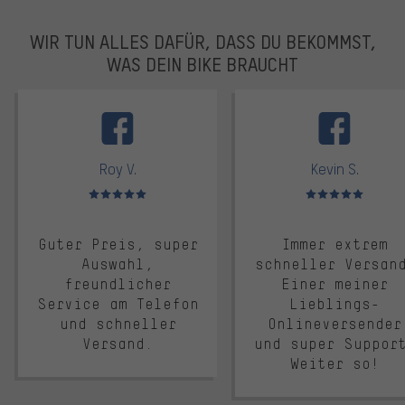
WIR TUN ALLES DAFÜR, DASS DU BEKOMMST,
WAS DEIN BIKE BRAUCHT
facebook
Roy V.
Kevin S.
Bewertungen: 5 von 5
Bewertungen: 5 von 5
Guter Preis, super
Immer extrem
Auswahl,
schneller Versan
freundlicher
Einer meiner
Service am Telefon
Lieblings-
und schneller
Onlineversender
Versand.
und super Suppor
Weiter so!