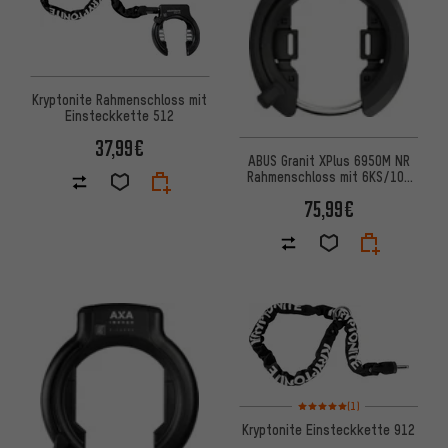
Kryptonite Rahmenschloss mit
Einsteckkette 512
37,99€
ABUS Granit XPlus 6950M NR
Rahmenschloss mit 6KS/100
und Tasche ST 5950
75,99€
Bewertungen: 5 von 5 basier
(1)
Kryptonite Einsteckkette 912