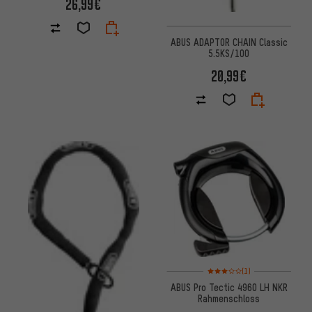
26,99€
ABUS ADAPTOR CHAIN Classic
5.5KS/100
20,99€
Bewertungen: 3 von 5 basier
(1)
ABUS Pro Tectic 4960 LH NKR
Rahmenschloss