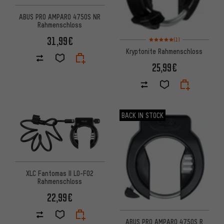
ABUS PRO AMPARO 4750S NR
Rahmenschloss
Bewertungen: 5 von 5 basier
31,99€
(1)
Kryptonite Rahmenschloss
25,99€
BACK IN STOCK
XLC Fantomas II LO-F02
Rahmenschloss
22,99€
ABUS PRO AMPARO 4750S R