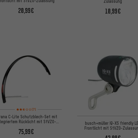
rontlicht mit StVZO-Zulassung
Zulassung
20,99€
10,99€
Bewertungen: 2,5 von 5 basierend auf 7 Bewertungen
(7)
rana C-Lite Schutzblech-Set mit
tegriertem Rücklicht mit StVZO-
busch+müller IQ-XS friendly L
Zulassung
Frontlicht mit StVZO-Zulassu
75,99€