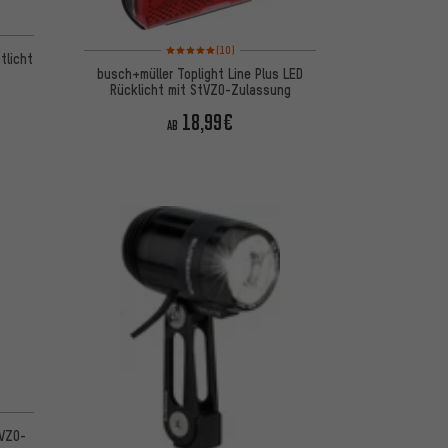
 basierend auf 1 Bewertungen
Bewertungen: 5 von 5 basierend auf 10 Bewertungen
(10)
tlicht
busch+müller Toplight Line Plus LED
Rücklicht mit StVZO-Zulassung
18,99€
AB
 basierend auf 1 Bewertungen
tVZO-