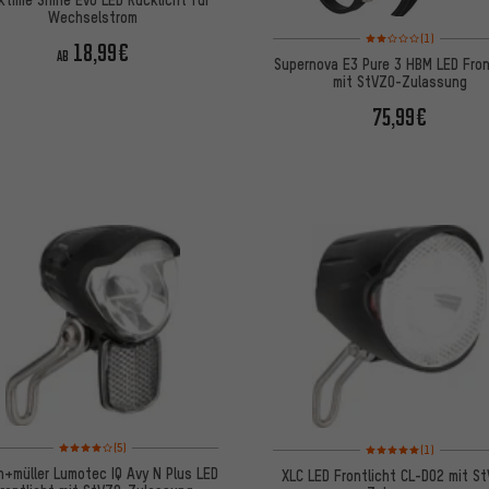
Wechselstrom
Bewertungen: 2 von 5
(1)
18,99€
AB
Supernova E3 Pure 3 HBM LED Fron
mit StVZO-Zulassung
75,99€
Bewertungen: 4 von 5 basierend auf 5 Bewertungen
Bewertungen: 5 von 5
(5)
(1)
+müller Lumotec IQ Avy N Plus LED
XLC LED Frontlicht CL-D02 mit S