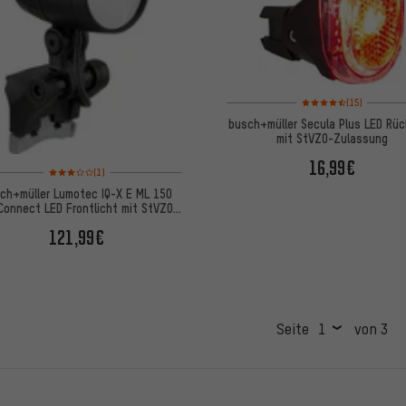
Bewertungen: 4,5 von 
(15)
busch+müller Secula Plus LED Rüc
mit StVZO-Zulassung
16,99€
Bewertungen: 3 von 5 basierend auf 1 Bewertungen
(1)
ch+müller Lumotec IQ-X E ML 150
Connect LED Frontlicht mit StVZO-
Zulassung
121,99€
Seite
von 3