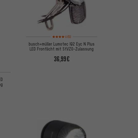
Bewertungen: 4 von 5 basierend auf 5 Bewertungen
(5)
busch+müller Lumotec IQ2 Eyc N Plus
LED Frontlicht mit StVZO-Zulassung
36,99€
 basierend auf 1 Bewertungen
ED
ng