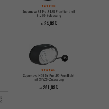
Bewertungen: 4 von 5 basierend auf 9 Bewertungen
(9)
Supernova E3 Pro 2 LED Frontlicht mit
StVZO-Zulassung
94,99€
AB
Bewertungen: 5 von 5 basierend auf 1 Bewertungen
(1)
Supernova M99 DY Pro LED Frontlicht
mit StVZO-Zulassung
201,99€
AB
ED
ng