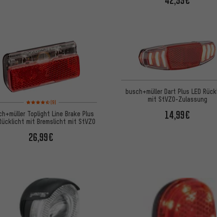
42,99€
busch+müller Dart Plus LED Rück
mit StVZO-Zulassung
Bewertungen: 4,5 von 5 basierend auf 9 Bewertungen
(9)
14,99€
h+müller Toplight Line Brake Plus
Rücklicht mit Bremslicht mit StVZO
26,99€