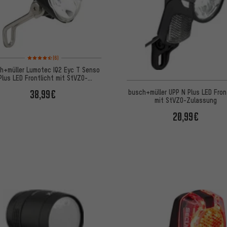
Bewertungen: 4,5 von 5 basierend auf 6 Bewertungen
(6)
h+müller Lumotec IQ2 Eyc T Senso
Plus LED Frontlicht mit StVZO-
Zulassung
38,99€
busch+müller UPP N Plus LED Fron
mit StVZO-Zulassung
20,99€