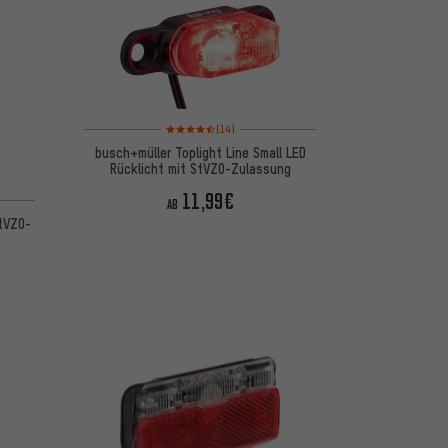
Bewertungen: 4,5 von 5 basierend auf 14 Bewertungen
(14)
busch+müller Toplight Line Small LED
Rücklicht mit StVZO-Zulassung
11,99€
basierend auf 14 Bewertungen
AB
StVZO-