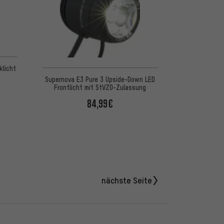
5 basierend auf 15 Bewertungen
klicht
Supernova E3 Pure 3 Upside-Down LED
Frontlicht mit StVZO-Zulassung
84,99€
nächste Seite