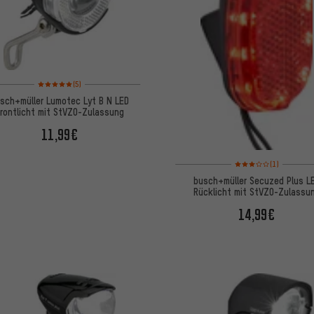
Bewertungen: 5 von 5 basierend auf 5 Bewertungen
(5)
sch+müller Lumotec Lyt B N LED
rontlicht mit StVZO-Zulassung
11,99€
Bewertungen: 3 von 5
(1)
busch+müller Secuzed Plus L
Rücklicht mit StVZO-Zulassu
14,99€