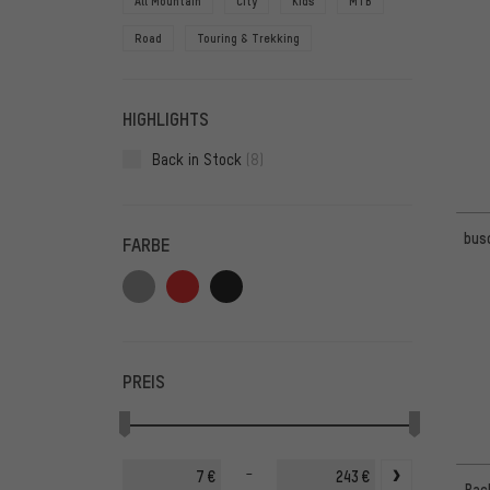
All Mountain
City
Kids
MTB
Road
Touring & Trekking
HIGHLIGHTS
Back in Stock
(8)
busc
FARBE
PREIS
-
€
€
Rac