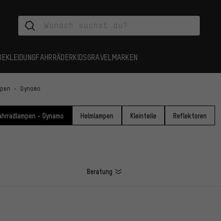
BEKLEIDUNG
FAHRRÄDER
KIDS
GRAVEL
MARKEN
mpen - Dynamo
ahrradlampen - Dynamo
Helmlampen
Kleinteile
Reflektoren
Beratung
L