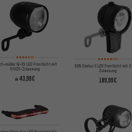
Bewertungen: 4,5 von 5 basierend auf 5 Bewertungen
(5)
Bewertungen: 5 von 5 
(14)
h+müller IQ-XS LED Frontlicht mit
SON Edelux II LED Frontlicht mit 
StVZO-Zulassung
Zulassung
43,99€
109,99€
AB
ktime Shine Evo LED Rücklicht für