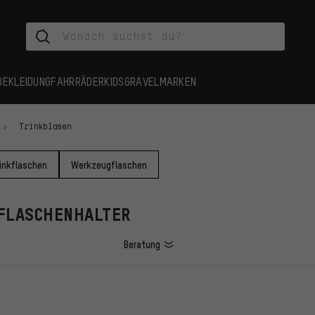
BEKLEIDUNG
FAHRRÄDER
KIDS
GRAVEL
MARKEN
Trinkblasen
rinkflaschen
Werkzeugflaschen
 FLASCHENHALTER
Beratung
L