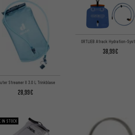
ORTLIEB Atrack Hydration-Sys
38,99€
uter Streamer II 3.0 L Trinkblase
28,99€
 IN STOCK