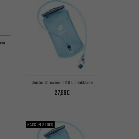
tem
deuter Streamer II 2.0 L Trinkblase
27,99€
BACK IN STOCK