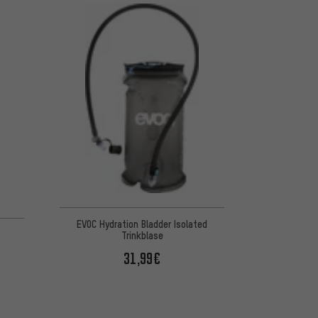
 basierend auf 1 Bewertungen
EVOC Hydration Bladder Isolated
Trinkblase
31,99€