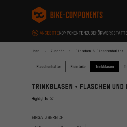
Zur Hauptnavigation springen
Zur Kategorienavigation springen
Zum Inhalt springen
Zu Marken und Newsletter springen
Zur Fußzeile springen
bike-components.de Startseite
ANGEBOTE
KOMPONENTEN
ZUBEHÖR
WERKSTATT
Home
Zubehör
Flaschen & Flaschenhalter
Flaschenhalter
Kleinteile
Trinkblasen
T
TRINKBLASEN • FLASCHEN UND
Highlights
FILTER
ARTIKE
EINSATZBEREICH