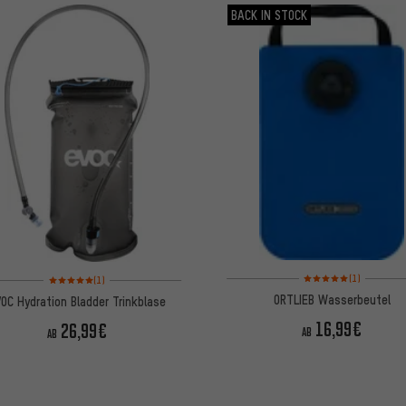
BACK IN STOCK
Bewertungen: 5 von 5
Bewertungen: 5 von 5 basierend auf 1 Bewertungen
(1)
(1)
ORTLIEB Wasserbeutel
OC Hydration Bladder Trinkblase
16,99€
26,99€
AB
AB