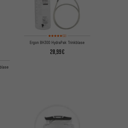
Bewertungen: 5 von 5 basierend auf 1 Bewertungen
(1)
Ergon BH300 HydraPak Trinkblase
20,99€
kblase