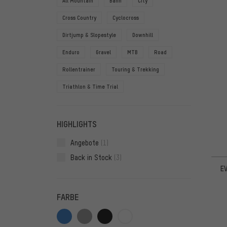
All Mountain
Bahn
City
Cross Country
Cyclocross
Dirtjump & Slopestyle
Downhill
Enduro
Gravel
MTB
Road
Rollentrainer
Touring & Trekking
Triathlon & Time Trial
HIGHLIGHTS
Angebote
(1)
Back in Stock
(3)
EV
FARBE