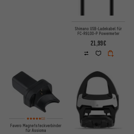
Shimano USB-Ladekabel für
FC-R9100-P Powermeter
21,99€
Bewertungen: 5 von 5 basierend auf 1 Bewertungen
(1)
Favero Magnetsteckverbinder
für Assioma