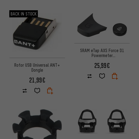
BACK IN STOCK
SRAM eTap AXS Force D1
Powermeter
Batteriefachdeckel und
25,99€
Rotor USB Universal ANT+
Abdeckung
Dongle
21,99€