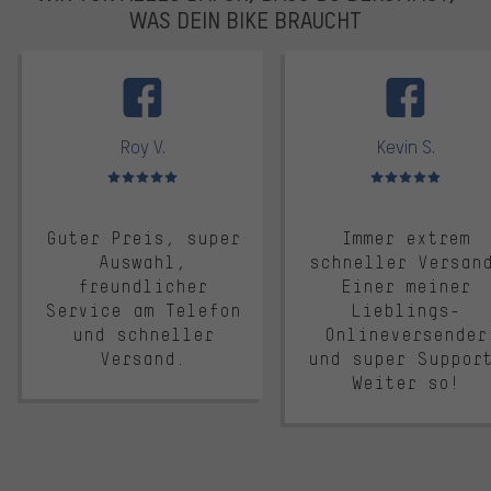
WAS DEIN BIKE BRAUCHT
facebook
Roy V.
Kevin S.
Bewertungen: 5 von 5
Bewertungen: 5 von 5
Guter Preis, super
Immer extrem
Auswahl,
schneller Versan
freundlicher
Einer meiner
Service am Telefon
Lieblings-
und schneller
Onlineversender
Versand.
und super Suppor
Weiter so!