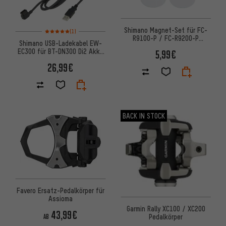
Shimano Magnet-Set für FC-
Bewertungen: 5 von 5 basierend auf 1 Bewertungen
(1)
R9100-P / FC-R9200-P
Shimano USB-Ladekabel EW-
Powermeter
EC300 für BT-DN300 Di2 Akku
5,99€
/ FC-R9200-P Powermeter
26,99€
BACK IN STOCK
Favero Ersatz-Pedalkörper für
Assioma
Garmin Rally XC100 / XC200
43,99€
Pedalkörper
AB