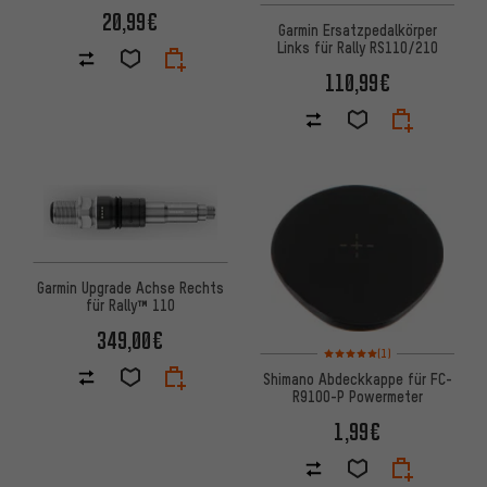
20,99€
Garmin Ersatzpedalkörper
Links für Rally RS110/210
110,99€
Garmin Upgrade Achse Rechts
für Rally™ 110
349,00€
Bewertungen: 5 von 5 basier
(1)
Shimano Abdeckkappe für FC-
R9100-P Powermeter
1,99€