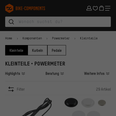
Zur Hauptnavigation springen
Zur Kategorienavigation springen
Zum Inhalt springen
Zu Marken und Newsletter springen
Zur Fußzeile springen
bike-components.de Startseite
Home
Komponenten
Powermeter
Kleinteile
Kleinteile
Kurbeln
Pedale
KLEINTEILE • POWERMETER
Highlights
Beratung
Weitere Infos
Filter
29 Artikel
ARTIKEL