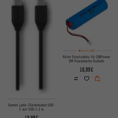
Bewertungen: 1 von 5 basier
(1)
Rotor Ersatzakku für 2INPower
DM Powermeter Kurbeln
16,99€
Garmin Lade-/Datenkabel USB-
C auf USB-C 2 m
19,99€