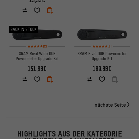
BACK IN STOCK
Bewertungen: 5 von 5 basierend auf 2 Bewertungen
Bewertungen: 5 von 5 basier
(2)
(1)
SRAM Rival Wide DUB
SRAM Rival DUB Powermeter
Powermeter Upgrade Kit
Upgrade Kit
151,99€
180,99€
nächste Seite
HIGHLIGHTS AUS DER KATEGORIE