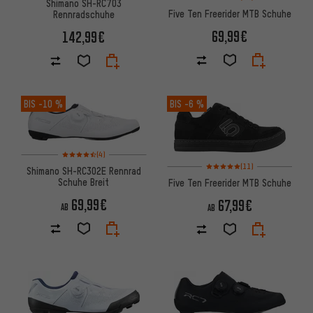
Shimano SH-RC703
Five Ten Freerider MTB Schuhe
Rennradschuhe
69,99€
142,99€
BIS
-10 %
BIS
-6 %
Bewertungen: 4,5 von 5 basierend auf 4 Bewertungen
(4)
Bewertungen: 5 von 5 basiere
(11)
Shimano SH-RC302E Rennrad
Schuhe Breit
Five Ten Freerider MTB Schuhe
69,99€
67,99€
AB
AB