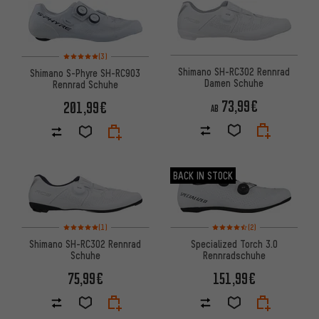
ARTIKEL
Bewertungen: 5 von 5 basierend auf 3 Bewertungen
(3)
Shimano SH-RC302 Rennrad
Shimano S-Phyre SH-RC903
Damen Schuhe
Rennrad Schuhe
73,99€
201,99€
AB
BACK IN STOCK
Bewertungen: 5 von 5 basierend auf 1 Bewertungen
Bewertungen: 4,5 von 5 basi
(1)
(2)
Shimano SH-RC302 Rennrad
Specialized Torch 3.0
Schuhe
Rennradschuhe
75,99€
151,99€