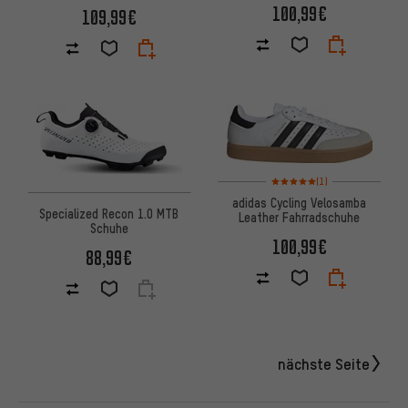
100,99€
109,99€
Bewertungen: 5 von 5 basier
(1)
adidas Cycling Velosamba
Specialized Recon 1.0 MTB
Leather Fahrradschuhe
Schuhe
100,99€
88,99€
nächste Seite