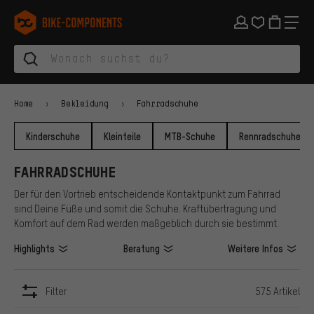
Zur Hauptnavigation springen
Zur Kategorienavigation springen
Zum Inhalt springen
Zu Marken und Newsletter springen
Zur Fußzeile springen
bike-components.de Startseite
Home
Bekleidung
Fahrradschuhe
Kinderschuhe
Kleinteile
MTB-Schuhe
Rennradschuhe
FAHRRADSCHUHE
Der für den Vortrieb entscheidende Kontaktpunkt zum Fahrrad
sind Deine Füße und somit die Schuhe. Kraftübertragung und
Komfort auf dem Rad werden maßgeblich durch sie bestimmt.
Highlights
Beratung
Weitere Infos
Filter
575 Artikel