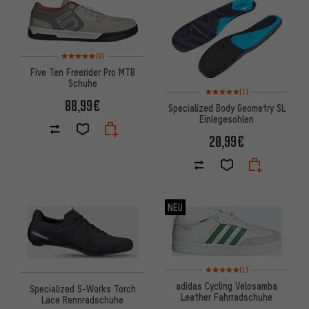
Bewertungen: 5 von 5 basierend auf 9 Bewertungen
(9)
Five Ten Freerider Pro MTB
Schuhe
Bewertungen: 5 von 5 basier
(1)
88,99€
Specialized Body Geometry SL
Einlegesohlen
20,99€
NEU
Bewertungen: 5 von 5 basier
(1)
adidas Cycling Velosamba
Specialized S-Works Torch
Leather Fahrradschuhe
Lace Rennradschuhe