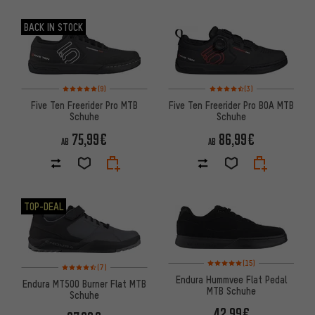
BACK IN STOCK
Bewertungen: 5 von 5 basierend auf 9 Bewertungen
Bewertungen: 4,5 von 5 basi
(9)
(3)
Five Ten Freerider Pro MTB
Five Ten Freerider Pro BOA MTB
Schuhe
Schuhe
75,99€
86,99€
AB
AB
TOP-DEAL
Bewertungen: 5 von 5 basiere
(15)
Bewertungen: 4,5 von 5 basierend auf 7 Bewertungen
(7)
Endura Hummvee Flat Pedal
Endura MT500 Burner Flat MTB
MTB Schuhe
Schuhe
42,99€