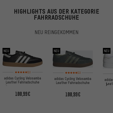
HIGHLIGHTS AUS DER KATEGORIE
FAHRRADSCHUHE
NEU REINGEKOMMEN
NEU
NEU
NEU
Bewertungen: 5 von 5 basierend auf 1 Bewertungen
Bewertungen: 5 von 5 basierend auf
(1)
(1)
adidas Cycling Velosamba
adidas Cycling Velosamba
adida
Leather Fahrradschuhe
Leather Fahrradschuhe
Leat
100,99€
100,99€