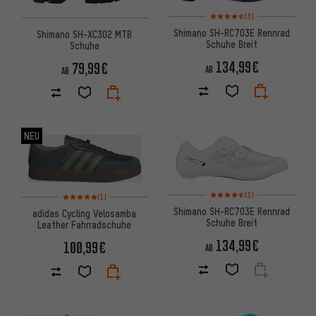
Bewertungen: 4,5 von 5 basi
(3)
Shimano SH-RC703E Rennrad
Shimano SH-XC302 MTB
Schuhe Breit
Schuhe
134,99€
79,99€
AB
AB
NEU
Bewertungen: 4,5 von 5 basi
Bewertungen: 5 von 5 basierend auf 1 Bewertungen
(3)
(1)
Shimano SH-RC703E Rennrad
adidas Cycling Velosamba
Schuhe Breit
Leather Fahrradschuhe
134,99€
100,99€
AB