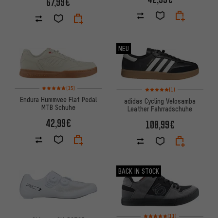
67,99€
NEU
Bewertungen: 5 von 5 basierend auf 15 Bewertungen
Bewertungen: 5 von 5 basier
(15)
(1)
Endura Hummvee Flat Pedal
adidas Cycling Velosamba
MTB Schuhe
Leather Fahrradschuhe
42,99€
100,99€
BACK IN STOCK
Bewertungen: 5 von 5 basiere
(11)