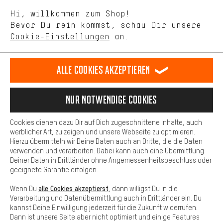
Lass Dich beraten
Mit Leistungs-Cookies nimmst Du mit Deinem Shopping-Verhalten
Hi, willkommen zum Shop!
selbst Einfluss auf die Verbesserung unserer Webseite und
Bevor Du rein kommst, schau Dir unsere
unseres Shop-Angebots.
Terminbuchung
Cookie-Einstellungen
an.
Mehr Komfort
Kontaktformular
Dein Shopping-Erlebnis wird komfortabler. Mit Komfort-Cookies
stellen wir Verknüpfungen zu Social Media Plattformen her. So
Alle Cookies akzeptieren
Unsere Datenschutzerklärung
können wir dir weitere nützliche Inhalte und Informationen zur
Verfügung stellen. Zudem hast du die Möglichkeit zusätzliche
Sprache"
Services zu nutzen, die es dir erleichtern die richtigen Produkte zu
Nur Notwendige Cookies
finden. Beispielsweise bieten wir eine Chat-Funktion an, damit
DE
EN
ES
FR
Deutsch
english
español
français
Fragen schnell und unkompliziert beantwortet werden können.
Cookies dienen dazu Dir auf Dich zugeschnittene Inhalte, auch
Basis
werblicher Art, zu zeigen und unsere Webseite zu optimieren.
Hierzu übermitteln wir Deine Daten auch an Dritte, die die Daten
VERTRAG WIDERRUFEN
Aachener Community
Affiliateprogramm
Basis-Cookies gewährleisten, dass Du unsere Webseite
verwenden und verarbeiten. Dabei kann auch eine Übermittlung
grundsätzlich nutzen kannst.
Deiner Daten in Drittländer ohne Angemessenheitsbeschluss oder
Impressum
Datenschutz
Allgemeine Geschäftsbedingungen
geeignete Garantie erfolgen.
Hinweisgebersystem
Hinweise zur Batterieentsorgung
alle Cookies akzeptierst
Wenn Du
, dann willigst Du in die
Verarbeitung und Datenübermittlung auch in Drittländer ein. Du
Cookie-Einstellungen
Kontrast ändern
kannst Deine Einwilligung jederzeit für die Zukunft widerrufen.
Dann ist unsere Seite aber nicht optimiert und einige Features
Alle Preise verstehen sich in Euro und exkl. MwSt zuzüglich