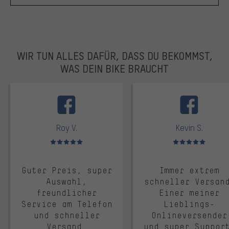
WIR TUN ALLES DAFÜR, DASS DU BEKOMMST,
WAS DEIN BIKE BRAUCHT
facebook
Roy V.
Kevin S.
Bewertungen: 5 von 5
Bewertungen: 5 von 5
Guter Preis, super
Immer extrem
Auswahl,
schneller Versan
freundlicher
Einer meiner
Service am Telefon
Lieblings-
und schneller
Onlineversender
Versand.
und super Suppor