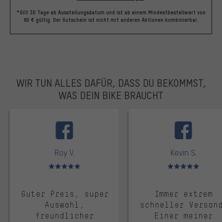
*Gilt 30 Tage ab Ausstellungsdatum und ist ab einem Mindestbestellwert von
60 € gültig. Der Gutschein ist nicht mit anderen Aktionen kombinierbar.
WIR TUN ALLES DAFÜR, DASS DU BEKOMMST,
WAS DEIN BIKE BRAUCHT
facebook
Roy V.
Kevin S.
Bewertungen: 5 von 5
Bewertungen: 5 von 5
Guter Preis, super
Immer extrem
Auswahl,
schneller Versan
freundlicher
Einer meiner