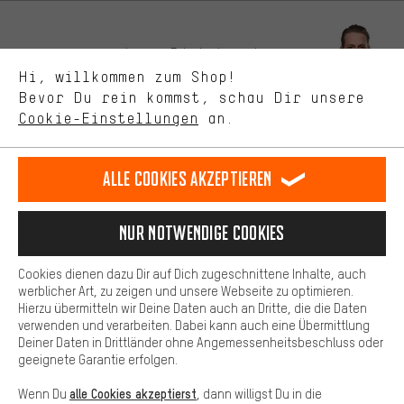
Bessere Leistung
Uns interessiert, was Du in unserem Shop suchst und brauchst.
Lass Dich beraten
Mit Leistungs-Cookies nimmst Du mit Deinem Shopping-Verhalten
Hi, willkommen zum Shop!
selbst Einfluss auf die Verbesserung unserer Webseite und
Bevor Du rein kommst, schau Dir unsere
unseres Shop-Angebots.
Terminbuchung
Cookie-Einstellungen
an.
Mehr Komfort
Kontaktformular
Dein Shopping-Erlebnis wird komfortabler. Mit Komfort-Cookies
stellen wir Verknüpfungen zu Social Media Plattformen her. So
Alle Cookies akzeptieren
Unsere Datenschutzerklärung
können wir dir weitere nützliche Inhalte und Informationen zur
Verfügung stellen. Zudem hast du die Möglichkeit zusätzliche
Sprache"
Services zu nutzen, die es dir erleichtern die richtigen Produkte zu
Nur Notwendige Cookies
finden. Beispielsweise bieten wir eine Chat-Funktion an, damit
DE
EN
ES
FR
Deutsch
english
español
français
Fragen schnell und unkompliziert beantwortet werden können.
Cookies dienen dazu Dir auf Dich zugeschnittene Inhalte, auch
Basis
werblicher Art, zu zeigen und unsere Webseite zu optimieren.
Hierzu übermitteln wir Deine Daten auch an Dritte, die die Daten
VERTRAG WIDERRUFEN
Aachener Community
Affiliateprogramm
Basis-Cookies gewährleisten, dass Du unsere Webseite
verwenden und verarbeiten. Dabei kann auch eine Übermittlung
grundsätzlich nutzen kannst.
Deiner Daten in Drittländer ohne Angemessenheitsbeschluss oder
Impressum
Datenschutz
Allgemeine Geschäftsbedingungen
geeignete Garantie erfolgen.
Hinweisgebersystem
Hinweise zur Batterieentsorgung
alle Cookies akzeptierst
Wenn Du
, dann willigst Du in die