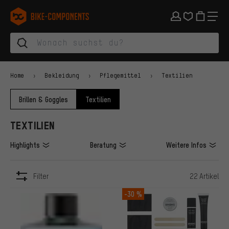
Zur Hauptnavigation springen
Zur Kategorienavigation springen
Zum Inhalt springen
Zu Marken und Newsletter springen
Zur Fußzeile springen
bike-components.de Startseite
Home
Bekleidung
Pflegemittel
Textilien
Brillen & Goggles
Textilien
TEXTILIEN
Highlights
Beratung
Weitere Infos
Filter
22 Artikel
ARTIKEL
-30 %