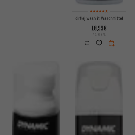
Bewertungen: 5 von 5 basier
(1)
dirtlej wash it Waschmittel
10,99€
43,96€/L