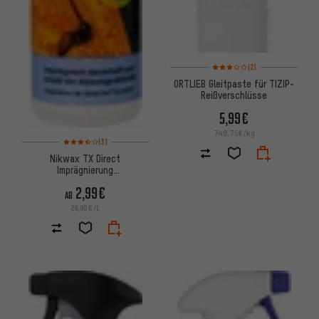
Bewertungen: 3 von 5 basier
(2)
ORTLIEB Gleitpaste für TIZIP-
Reißverschlüsse
5,99€
748,75€/kg
Bewertungen: 3,5 von 5 basierend auf 3 Bewertungen
(3)
Nikwax TX Direct
Imprägnierung
Flüssigwaschmittel
2,99€
AB
29,90€/L