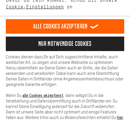
Bevor Du rein kommst, schau Dir unsere
unseres Shop-Angebots.
Cookie-Einstellungen
an.
Mehr Komfort
AACHENER COMMUNITY
Dein Shopping-Erlebnis wird komfortabler. Mit Komfort-Cookies
stellen wir Verknüpfungen zu Social Media Plattformen her. So
Alle Cookies akzeptieren
TEAM
können wir dir weitere nützliche Inhalte und Informationen zur
Verfügung stellen. Zudem hast du die Möglichkeit zusätzliche
Services zu nutzen, die es dir erleichtern die richtigen Produkte zu
Nur Notwendige Cookies
finden. Beispielsweise bieten wir eine Chat-Funktion an, damit
Fragen schnell und unkompliziert beantwortet werden können.
Cookies dienen dazu Dir auf Dich zugeschnittene Inhalte, auch
#DEINBIKEBRAUCHTDAS
Basis
werblicher Art, zu zeigen und unsere Webseite zu optimieren.
Hierzu übermitteln wir Deine Daten auch an Dritte, die die Daten
Basis-Cookies gewährleisten, dass Du unsere Webseite
verwenden und verarbeiten. Dabei kann auch eine Übermittlung
grundsätzlich nutzen kannst.
Deiner Daten in Drittländer ohne Angemessenheitsbeschluss oder
geeignete Garantie erfolgen.
alle Cookies akzeptierst
Wenn Du
, dann willigst Du in die
Verarbeitung und Datenübermittlung auch in Drittländer ein. Du
kannst Deine Einwilligung jederzeit für die Zukunft widerrufen.
SICHER EINKAUFEN
Dann ist unsere Seite aber nicht optimiert und einige Features
hier
fallen aus. Weitere Infos auch zu Widerrufsrechten erhältst Du
.