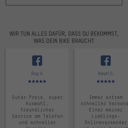
WIR TUN ALLES DAFÜR, DASS DU BEKOMMST,
WAS DEIN BIKE BRAUCHT
facebook
Roy V.
Kevin S.
Bewertungen: 5 von 5
Bewertungen: 5 von 5
Guter Preis, super
Immer extrem
Auswahl,
schneller Versan
freundlicher
Einer meiner
Service am Telefon
Lieblings-
und schneller
Onlineversender