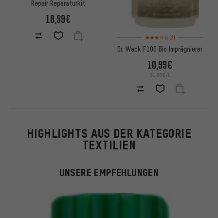
Repair Reparaturkit
10,99€
Bewertungen: 3 von 5 basier
(2)
Dr. Wack F100 Bio Imprägnierer
10,99€
21,98€/L
HIGHLIGHTS AUS DER KATEGORIE
TEXTILIEN
UNSERE EMPFEHLUNGEN