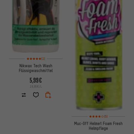
Bewertungen: 5 von 5 basierend auf 1 Bewertungen
(1)
Nikwax Tech Wash
Flüssigwaschmittel
5,99€
19,95€/L
Bewertungen: 4 von 5 basier
(5)
Muc-Off Helmet Foam Fresh
Helmpflege