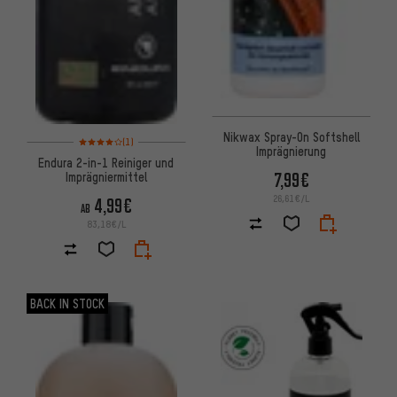
Nikwax Spray-On Softshell
Bewertungen: 4 von 5 basierend auf 1 Bewertungen
(1)
Imprägnierung
Endura 2-in-1 Reiniger und
7,99€
Imprägniermittel
26,61€/L
4,99€
AB
83,18€/L
BACK IN STOCK