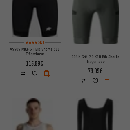
Bewertungen: 4 von 5 basierend auf 1 Bewertungen
(1)
ASSOS Mille GT Bib Shorts S11
Trägerhose
GOBIK Grit 2.0 K10 Bib Shorts
Trägerhose
115,99€
79,99€