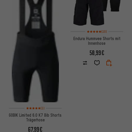
Bewertungen: 5 von 5 basiere
(10)
Endura Hummvee Shorts mit
Innenhose
50,99€
Bewertungen: 5 von 5 basierend auf 1 Bewertungen
(1)
GOBIK Limited 6.0 K7 Bib Shorts
Trägerhose
67,99€