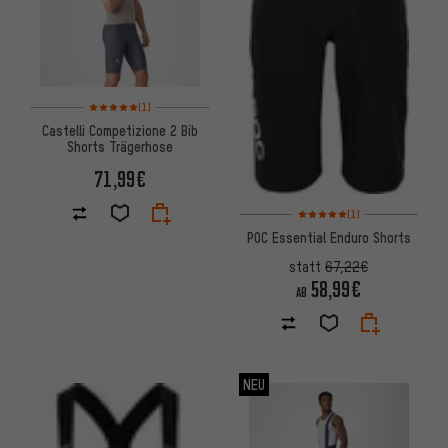
Bewertungen: 5 von 5 basierend auf 1 Bewertungen
(1)
Castelli Competizione 2 Bib
Shorts Trägerhose
71,99€
Bewertungen: 5 von 5 basier
(1)
POC Essential Enduro Shorts
statt
67,22€
58,99€
AB
NEU