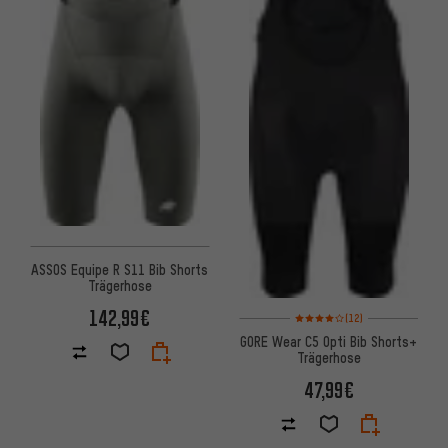
ASSOS Equipe R S11 Bib Shorts
Trägerhose
142,99€
Bewertungen: 4 von 5 basier
(12)
GORE Wear C5 Opti Bib Shorts+
Trägerhose
47,99€