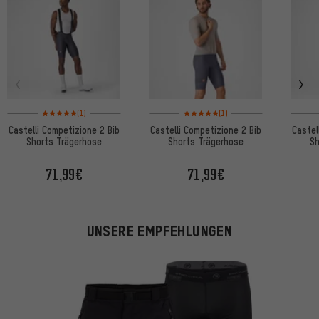
Bewertungen: 5 von 5 basierend auf 1 Bewertungen
Bewertungen: 5 von 5 basierend auf
(1)
(1)
Castelli Competizione 2 Bib
Castelli Competizione 2 Bib
Castel
Shorts Trägerhose
Shorts Trägerhose
Sh
71,99€
71,99€
UNSERE EMPFEHLUNGEN