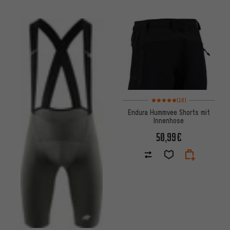
Bewertungen: 5 von 5 basiere
(10)
Endura Hummvee Shorts mit
Innenhose
50,99€