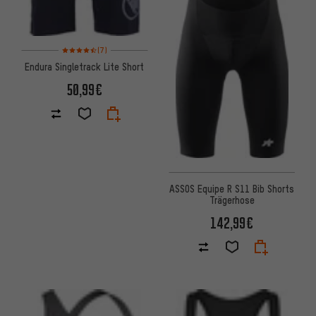
Bewertungen: 4,5 von 5 basierend auf 7 Bewertungen
(7)
Endura Singletrack Lite Short
50,99€
ASSOS Equipe R S11 Bib Shorts
Trägerhose
142,99€