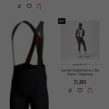
NEU
Bewertungen: 5 von 5 basier
(1)
Castelli Competizione 2 Bib
Shorts Trägerhose
71,99€