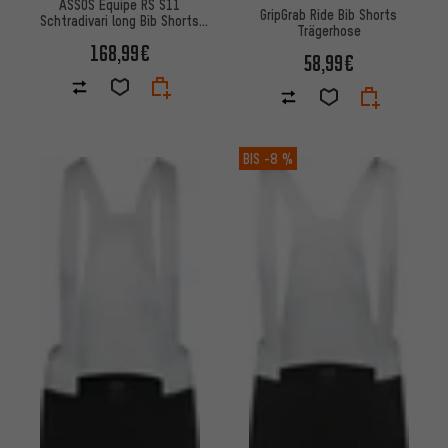
ASSOS Equipe RS S11
GripGrab Ride Bib Shorts
Schtradivari long Bib Shorts
Trägerhose
Trägerhose
168,99€
58,99€
BIS
-8 %