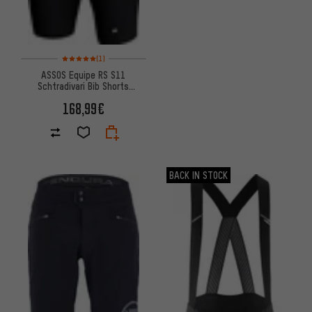
Bewertungen: 5 von 5 basierend auf 1 Bewertungen
(1)
ASSOS Equipe RS S11
Schtradivari Bib Shorts
Trägerhose
168,99€
BACK IN STOCK