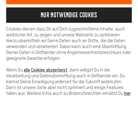
können wir dir weitere nützliche Inhalte und Informationen zur
Verfügung stellen. Zudem hast du die Möglichkeit zusätzliche
Services zu nutzen, die es dir erleichtern die richtigen Produkte zu
Nur Notwendige Cookies
finden. Beispielsweise bieten wir eine Chat-Funktion an, damit
Fragen schnell und unkompliziert beantwortet werden können.
Cookies dienen dazu Dir auf Dich zugeschnittene Inhalte, auch
Basis
werblicher Art, zu zeigen und unsere Webseite zu optimieren.
Hierzu übermitteln wir Deine Daten auch an Dritte, die die Daten
Basis-Cookies gewährleisten, dass Du unsere Webseite
SCHNELL ERHALTEN
verwenden und verarbeiten. Dabei kann auch eine Übermittlung
grundsätzlich nutzen kannst.
Deiner Daten in Drittländer ohne Angemessenheitsbeschluss oder
geeignete Garantie erfolgen.
alle Cookies akzeptierst
Wenn Du
, dann willigst Du in die
Verarbeitung und Datenübermittlung auch in Drittländer ein. Du
kannst Deine Einwilligung jederzeit für die Zukunft widerrufen.
Lass Dich beraten
Dann ist unsere Seite aber nicht optimiert und einige Features
hier
fallen aus. Weitere Infos auch zu Widerrufsrechten erhältst Du
.
Terminbuchung
Kontaktformular
Unsere Datenschutzerklärung