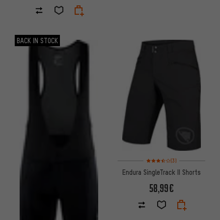
BACK IN STOCK
Bewertungen: 3,5 von 5 basi
(3)
Endura SingleTrack II Shorts
58,99€