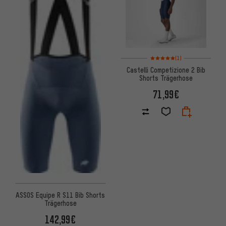
Bewertungen: 5 von 5 basier
(1)
Castelli Competizione 2 Bib
Shorts Trägerhose
71,99€
ASSOS Equipe R S11 Bib Shorts
Trägerhose
142,99€