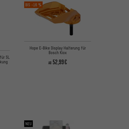
BIS
-16 %
Hope E-Bike Display Halterung für
Bosch Kiox
für SL
52,99€
ckung
AB
NEU