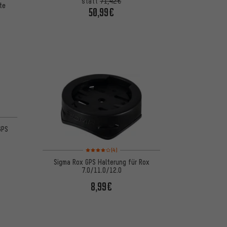
statt
71,42€
te
50,99€
 basierend auf 2 Bewertungen
GPS
Bewertungen: 4 von 5 basierend auf 4 Bewertungen
(4)
Sigma Rox GPS Halterung für Rox
7.0/11.0/12.0
8,99€