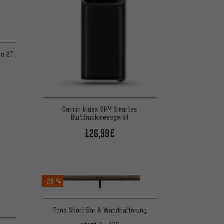
 basierend auf 2 Bewertungen
eo 2T
Garmin Index BPM Smartes
Blutdruckmessgerät
126,99€
-29 %
Tons Short Bar A Wandhalterung