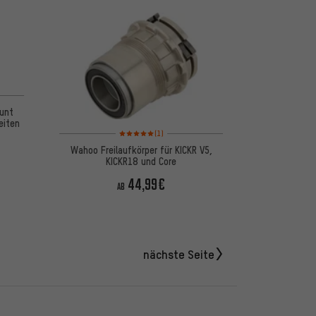
unt
eiten
Bewertungen: 5 von 5 basierend auf 1 Bewertungen
(1)
Wahoo Freilaufkörper für KICKR V5,
KICKR18 und Core
44,99€
AB
nächste Seite