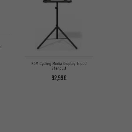
 basierend auf 2 Bewertungen
er
KOM Cycling Media Display Tripod
Stehpult
92,99€