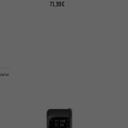
71,99€
lator