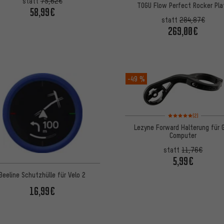
statt
75,62€
TOGU Flow Perfect Rocker Pla
58,99€
statt
284,87€
269,00€
-49 %
Bewertungen: 5 von 5
(2)
Lezyne Forward Halterung für 
Computer
statt
11,76€
5,99€
Beeline Schutzhülle für Velo 2
16,99€