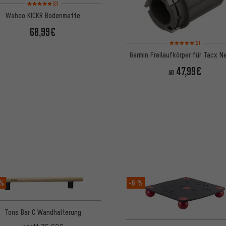
Bewertungen: 5 von 5 basierend auf 2 Bewertungen
(2)
Wahoo KICKR Bodenmatte
60,99€
Bewertungen: 5 von 5
(2)
Garmin Freilaufkörper für Tacx N
47,99€
AB
 %
-6 %
Tons Bar C Wandhalterung