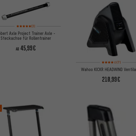
Bewertungen: 5 von 5 basierend auf 3 Bewertungen
(3)
bert Axle Project Trainer Axle -
Steckachse für Rollentrainer
45,99€
AB
Bewertungen: 4 von 5
(7)
Wahoo KICKR HEADWIND Ventila
210,99€
%