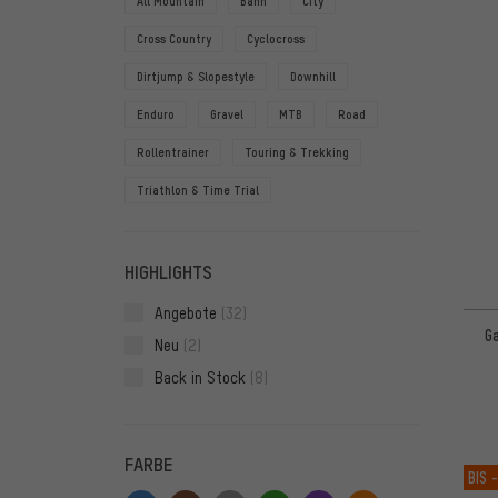
All Mountain
Bahn
City
Cross Country
Cyclocross
Dirtjump & Slopestyle
Downhill
Enduro
Gravel
MTB
Road
Rollentrainer
Touring & Trekking
Triathlon & Time Trial
HIGHLIGHTS
Angebote
(32)
G
Neu
(2)
Back in Stock
(8)
FARBE
BIS
-