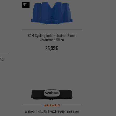
NEU
KOM Cycling Indoor Trainer Block
Vorderradstütze
25,99€
 basierend auf 7 Bewertungen
tor
Bewertungen: 5 von 5 basierend auf 2 Bewertungen
(2)
Wahoo TRACKR Herzfrequenzmesser