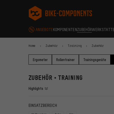
Zur Hauptnavigation springen
Zur Kategorienavigation springen
Zum Inhalt springen
Zu Marken und Newsletter springen
Zur Fußzeile springen
bike-components.de Startseite
ANGEBOTE
KOMPONENTEN
ZUBEHÖR
WERKSTATT
Home
Zubehör
Training
Zubehör
Ergometer
Rollentrainer
Trainingsgeräte
ZUBEHÖR • TRAINING
Highlights
FILTER
ARTIKE
EINSATZBEREICH