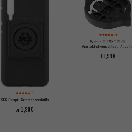
Bewertungen: 5 von 5
(2)
Wahoo ELEMNT PUCK
Vierteldrehverschluss-Adapt
11,99€
Bewertungen: 5 von 5 basierend auf 2 Bewertungen
(2)
SKS Compit Smartphonehülle
1,99€
AB