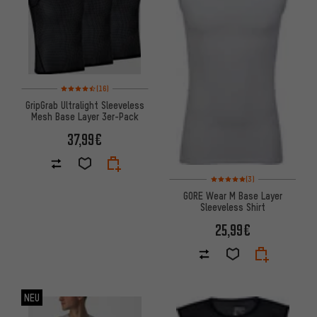
Bewertungen: 4,5 von 5 basierend auf 16 Bewertungen
(16)
GripGrab Ultralight Sleeveless
Mesh Base Layer 3er-Pack
37,99€
Bewertungen: 5 von 5 basier
(3)
GORE Wear M Base Layer
Sleeveless Shirt
25,99€
NEU