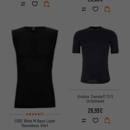
Endura Transloft S/S
Unterhemd
20,99€
Bewertungen: 5 von 5 basierend auf 3 Bewertungen
(3)
GORE Wear M Base Layer
Sleeveless Shirt