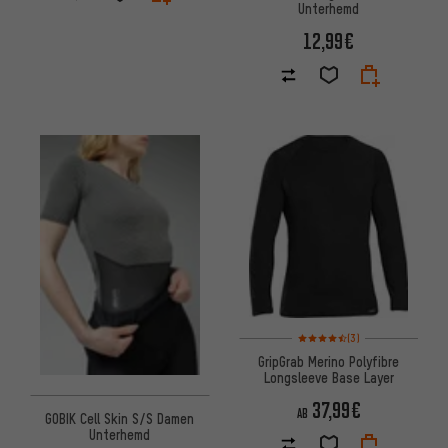
Unterhemd
12,99€
Bewertungen: 4,5 von 5 basi
(3)
GripGrab Merino Polyfibre
Longsleeve Base Layer
37,99€
AB
GOBIK Cell Skin S/S Damen
Unterhemd