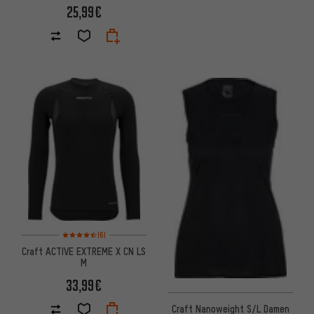
25,99€
Bewertungen: 4,5 von 5 basierend auf 6 Bewertungen
(6)
Craft ACTIVE EXTREME X CN LS
M
33,99€
Craft Nanoweight S/L Damen