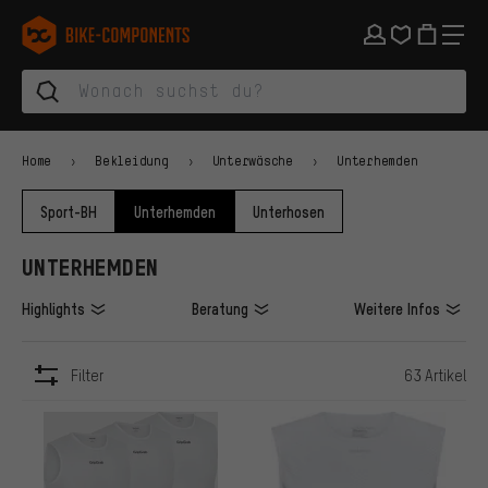
Zur Hauptnavigation springen
Zur Kategorienavigation springen
Zum Inhalt springen
Zu Marken und Newsletter springen
Zur Fußzeile springen
bike-components.de Startseite
Home
Bekleidung
Unterwäsche
Unterhemden
Sport-BH
Unterhemden
Unterhosen
UNTERHEMDEN
Highlights
Beratung
Weitere Infos
Filter
63 Artikel
ARTIKEL