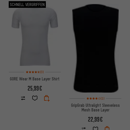
SCHNELL VERGRIFFEN
Bewertungen: 4,5 von 5 basierend auf 3 Bewertungen
(3)
GORE Wear M Base Layer Shirt
25,99€
Bewertungen: 4 von 5 basier
(1)
GripGrab Ultralight Sleeveless
Mesh Base Layer
22,99€