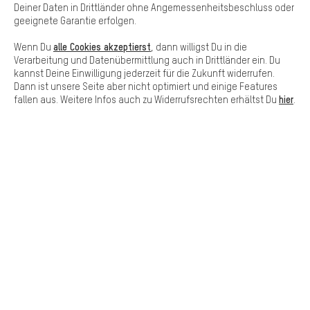
grundsätzlich nutzen kannst.
Deiner Daten in Drittländer ohne Angemessenheitsbeschluss oder
geeignete Garantie erfolgen.
alle Cookies akzeptierst
Wenn Du
, dann willigst Du in die
Verarbeitung und Datenübermittlung auch in Drittländer ein. Du
kannst Deine Einwilligung jederzeit für die Zukunft widerrufen.
Lass Dich beraten
Dann ist unsere Seite aber nicht optimiert und einige Features
hier
fallen aus. Weitere Infos auch zu Widerrufsrechten erhältst Du
.
Terminbuchung
Kontaktformular
Unsere Datenschutzerklärung
Sprache"
DE
EN
ES
FR
Deutsch
english
español
français
VERTRAG WIDERRUFEN
Aachener Community
Affiliateprogramm
Impressum
Datenschutz
Allgemeine Geschäftsbedingungen