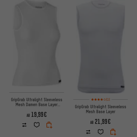
Bewertungen: 4 von 5 basier
GripGrab Ultralight Sleeveless
(1)
Mesh Damen Base Layer
GripGrab Ultralight Sleeveless
Unterhemd
Mesh Base Layer
19,99€
AB
21,99€
AB