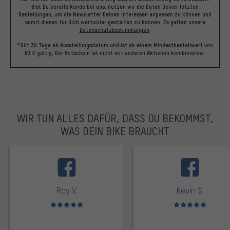
Bist Du bereits Kunde bei uns, nutzen wir die Daten Deiner letzten
Bestellungen, um die Newsletter Deinen Interessen anpassen zu können und
somit diesen für Dich wertvoller gestalten zu können.
Es gelten unsere
Datenschutzbestimmungen
.
*Gilt 30 Tage ab Ausstellungsdatum und ist ab einem Mindestbestellwert von
60 € gültig. Der Gutschein ist nicht mit anderen Aktionen kombinierbar.
WIR TUN ALLES DAFÜR, DASS DU BEKOMMST,
WAS DEIN BIKE BRAUCHT
facebook
Roy V.
Kevin S.
Bewertungen: 5 von 5
Bewertungen: 5 von 5