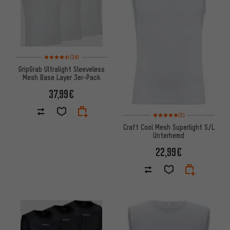
Bewertungen: 4,5 von 5 basierend auf 16 Bewertungen
(16)
GripGrab Ultralight Sleeveless
Mesh Base Layer 3er-Pack
37,99€
Bewertungen: 5 von 5 basier
(3)
Craft Cool Mesh Superlight S/L
Unterhemd
22,99€