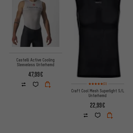
Castelli Active Cooling
Sleeveless Unterhemd
47,99€
Bewertungen: 5 von 5 basier
(3)
Craft Cool Mesh Superlight S/L
Unterhemd
22,99€