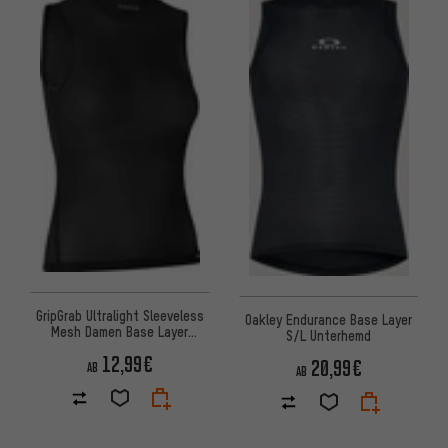
GripGrab Ultralight Sleeveless
Oakley Endurance Base Layer
Mesh Damen Base Layer
S/L Unterhemd
Unterhemd
12,99€
20,99€
AB
AB