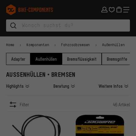
Zur Hauptnavigation springen
Zur Kategorienavigation springen
Zum Inhalt springen
Zu Marken und Newsletter springen
Zur Fußzeile springen
bike-components.de Startseite
Home
Komponenten
Fahrradbremsen
Außenhüllen
Adapter
Außenhüllen
Bremsflüssigkeit
Bremsgriffe
AUSSENHÜLLEN • BREMSEN
Highlights
Beratung
Weitere Infos
Filter
46 Artikel
ARTIKEL