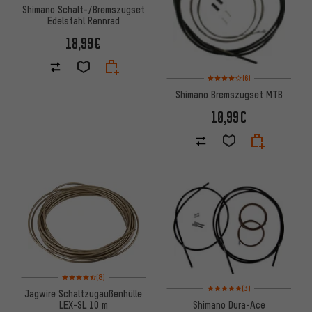
Shimano Schalt-/Bremszugset
Edelstahl Rennrad
18,99€
Bewertungen: 4 von 5 basier
(6)
Shimano Bremszugset MTB
10,99€
Bewertungen: 4,5 von 5 basierend auf 8 Bewertungen
(8)
Bewertungen: 5 von 5 basier
(3)
Jagwire Schaltzugaußenhülle
Shimano Dura-Ace
LEX-SL 10 m