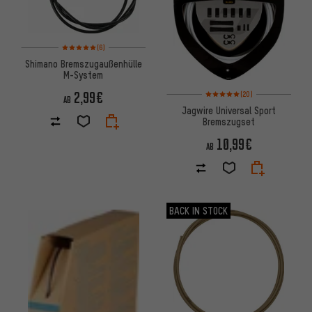
Bewertungen: 5 von 5 basierend auf 6 Bewertungen
(6)
Shimano Bremszugaußenhülle
M-System
Bewertungen: 5 von 5 basier
2,99€
(20)
AB
Jagwire Universal Sport
Bremszugset
10,99€
AB
BACK IN STOCK