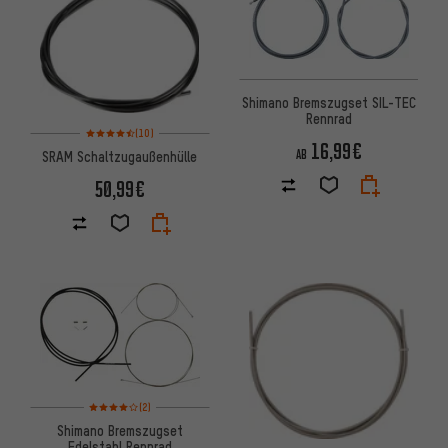
Shimano Bremszugset SIL-TEC
Rennrad
Bewertungen: 4,5 von 5 basierend auf 10 Bewertungen
(10)
16,99€
AB
SRAM Schaltzugaußenhülle
50,99€
Bewertungen: 4 von 5 basierend auf 2 Bewertungen
(2)
Shimano Bremszugset
Edelstahl Rennrad