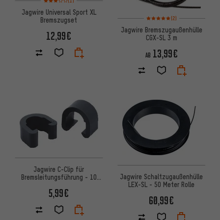
(1)
Jagwire Universal Sport XL
Bewertungen: 5 von 5 basier
(2)
Bremszugset
Jagwire Bremszugaußenhülle
12,99€
CGX-SL 3 m
13,99€
AB
Jagwire C-Clip für
Jagwire Schaltzugaußenhülle
Bremsleitungsführung - 10
LEX-SL - 50 Meter Rolle
Stück
5,99€
60,99€