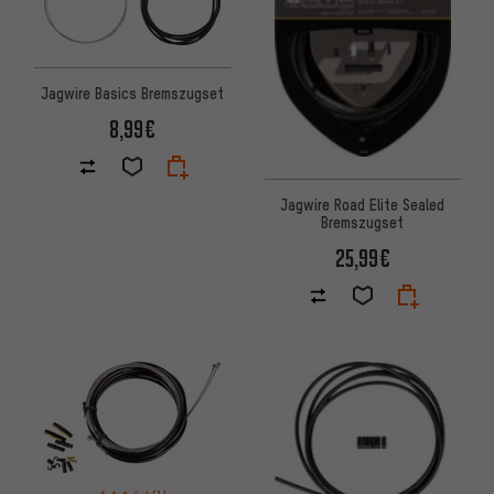
Jagwire Basics Bremszugset
8,99€
Jagwire Road Elite Sealed
Bremszugset
25,99€
Bewertungen: 3 von 5 basierend auf 1 Bewertungen