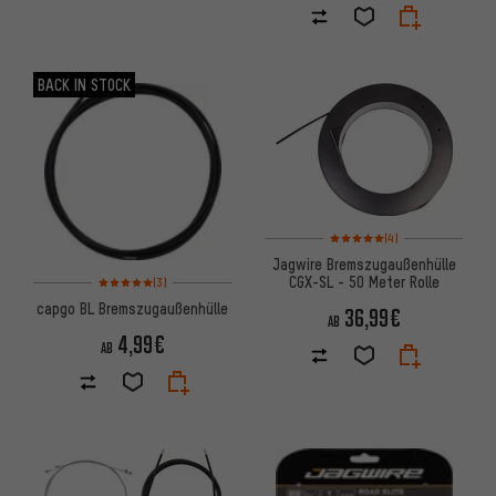
BACK IN STOCK
Bewertungen: 5 von 5 basier
(4)
Jagwire Bremszugaußenhülle
Bewertungen: 5 von 5 basierend auf 3 Bewertungen
CGX-SL - 50 Meter Rolle
(3)
capgo BL Bremszugaußenhülle
36,99€
AB
4,99€
AB