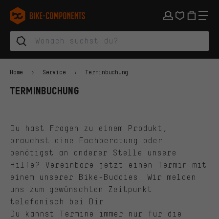
Zur Hauptnavigation springen
Zur Kategorienavigation springen
Zum Inhalt springen
Zu Marken und Newsletter springen
Zur Fußzeile springen
bike-components.de Startseite
Home
Service
Terminbuchung
TERMINBUCHUNG
Du hast Fragen zu einem Produkt,
brauchst eine Fachberatung oder
benötigst an anderer Stelle unsere
Hilfe? Vereinbare jetzt einen Termin mit
einem unserer Bike-Buddies. Wir melden
uns zum gewünschten Zeitpunkt
telefonisch bei Dir.
Du kannst Termine immer nur für die