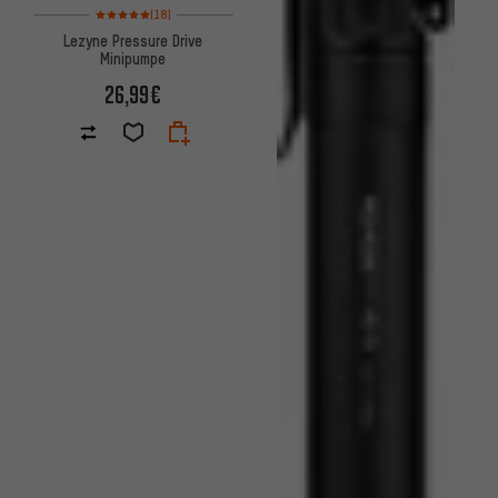
Bewertungen: 5 von 5 basierend auf 18 Bewertungen
(18)
Lezyne Pressure Drive
Minipumpe
26,99€