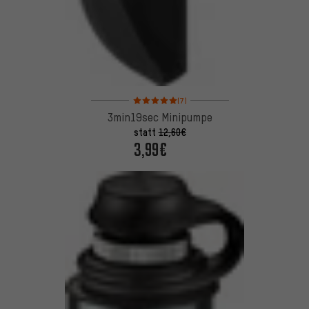
Bewertungen: 5 von 5 basierend auf 7 Bewertung
(7)
3min19sec Minipumpe
statt
12,60€
3,99€