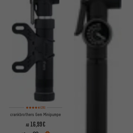
Bewertungen: 4,5 von 5 basierend auf 26 Bewertungen
(26)
crankbrothers Gem Minipumpe
16,99€
AB