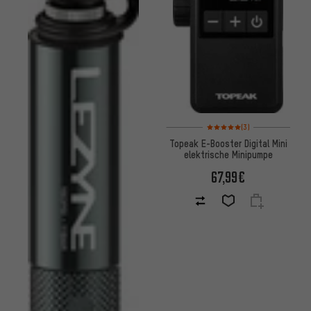
Bewertungen: 5 von 5 basier
(3)
Topeak E-Booster Digital Mini
elektrische Minipumpe
67,99€