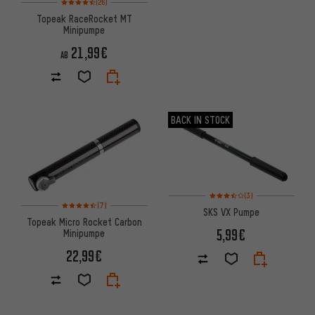
(26)
Topeak RaceRocket MT
Minipumpe
21,99€
AB
BACK IN STOCK
Bewertungen: 3,5 von 5 basi
(3)
Bewertungen: 4,5 von 5 basierend auf 7 Bewertungen
(7)
SKS VX Pumpe
Topeak Micro Rocket Carbon
5,99€
Minipumpe
22,99€