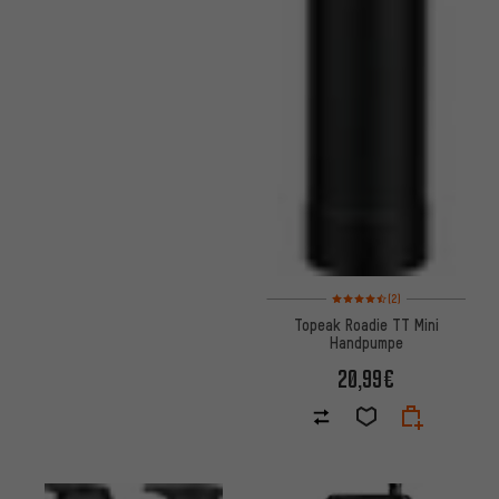
Bewertungen: 4,5 von 5 basi
(2)
Topeak Roadie TT Mini
Handpumpe
20,99€