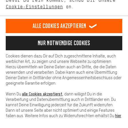
Bevor Du rein kommst, schau Dir unsere
unseres Shop-Angebots.
Cookie-Einstellungen
an.
Reifen platt, die Schaltung rasselt, Kette reißt, eine Speiche
Mehr Komfort
bricht.. Kein Grund zum verzweifeln. Wir zeigen Dir, wie Du Dir
schnell selbst hilfst.
Dein Shopping-Erlebnis wird komfortabler. Mit Komfort-Cookies
stellen wir Verknüpfungen zu Social Media Plattformen her. So
Alle Cookies akzeptieren
Jetzt weiterlesen
können wir dir weitere nützliche Inhalte und Informationen zur
Verfügung stellen. Zudem hast du die Möglichkeit zusätzliche
Jetzt weiterlesen
Services zu nutzen, die es dir erleichtern die richtigen Produkte zu
Nur Notwendige Cookies
finden. Beispielsweise bieten wir eine Chat-Funktion an, damit
Fragen schnell und unkompliziert beantwortet werden können.
Kontaktmöglichkeiten überspringen
Cookies dienen dazu Dir auf Dich zugeschnittene Inhalte, auch
Lass Dich beraten
Basis
werblicher Art, zu zeigen und unsere Webseite zu optimieren.
Hierzu übermitteln wir Deine Daten auch an Dritte, die die Daten
Basis-Cookies gewährleisten, dass Du unsere Webseite
verwenden und verarbeiten. Dabei kann auch eine Übermittlung
grundsätzlich nutzen kannst.
Terminbuchung
Deiner Daten in Drittländer ohne Angemessenheitsbeschluss oder
geeignete Garantie erfolgen.
Kontaktformular
alle Cookies akzeptierst
Wenn Du
, dann willigst Du in die
Verarbeitung und Datenübermittlung auch in Drittländer ein. Du
Unsere Datenschutzerklärung
kannst Deine Einwilligung jederzeit für die Zukunft widerrufen.
Dann ist unsere Seite aber nicht optimiert und einige Features
hier
fallen aus. Weitere Infos auch zu Widerrufsrechten erhältst Du
.