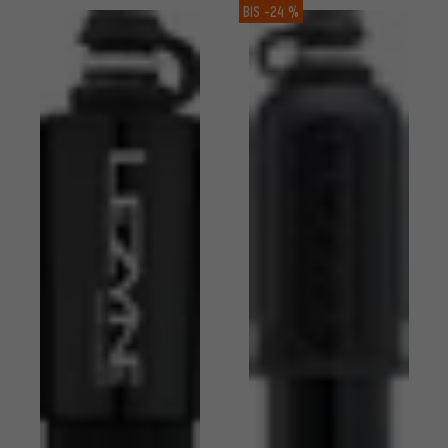
BIS
-24 %