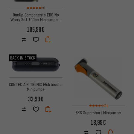
Bewertungen: 5 von 5 basierend auf 4 Bewertungen
(4)
OneUp Components EDC No
Worry Set 100cc Minipumpe +
V2 Tool
105,99€
BACK IN STOCK
CONTEC AIR TRONIC Elektrische
Minipumpe
33,99€
Bewertungen: 4,5 von 5 basi
(4)
SKS Supershort Minipumpe
18,99€