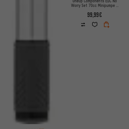
OneUp Components EDC No
Worry Set 70cc Minipumpe +
V2 Tool
99,99€
Bewertungen: 4,5 von 5 basierend auf 26 Bewertungen