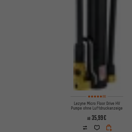
Bewertungen: 5 von 5 basier
(6)
Lezyne Micro Floor Drive HV
Pumpe ohne Luftdruckanzeige
35,99€
AB