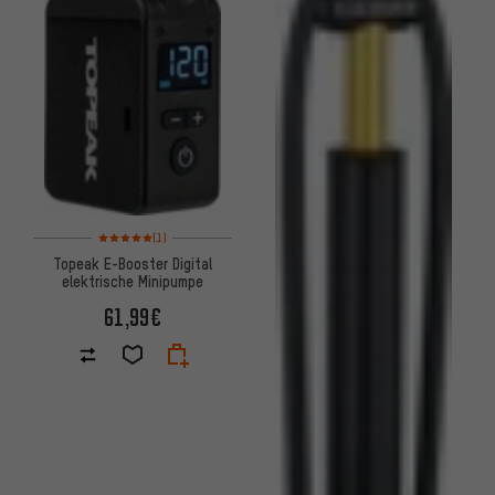
Bewertungen: 5 von 5 basierend auf 1 Bewertungen
(1)
Topeak E-Booster Digital
elektrische Minipumpe
61,99€