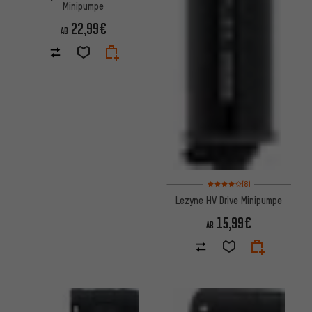
Minipumpe
22,99€
AB
Bewertungen: 4 von 5 basier
(8)
Lezyne HV Drive Minipumpe
15,99€
AB