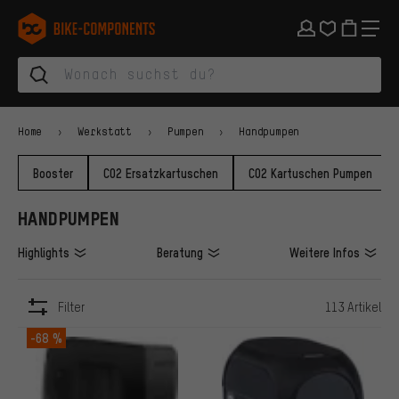
Zur Hauptnavigation springen
Zur Kategorienavigation springen
Zum Inhalt springen
Zu Marken und Newsletter springen
Zur Fußzeile springen
bike-components.de Startseite
Home
Werkstatt
Pumpen
Handpumpen
Booster
CO2 Ersatzkartuschen
CO2 Kartuschen Pumpen
HANDPUMPEN
Highlights
Beratung
Weitere Infos
Filter
113 Artikel
ARTIKEL
-68 %