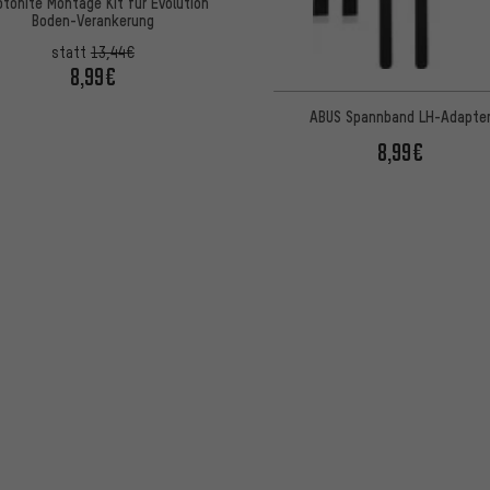
ptonite Montage Kit für Evolution
Boden-Verankerung
statt
13,44€
8,99€
ABUS Spannband LH-Adapte
8,99€