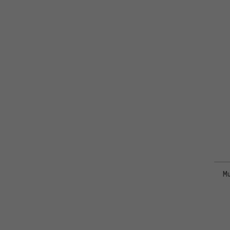
Scott
(1)
tex-lock
(2)
Mu