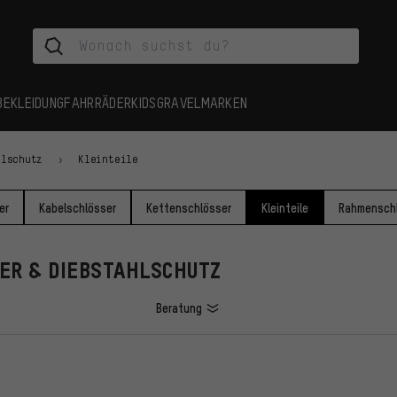
BEKLEIDUNG
FAHRRÄDER
KIDS
GRAVEL
MARKEN
hlschutz
Kleinteile
er
Kabelschlösser
Kettenschlösser
Kleinteile
Rahmensch
SER & DIEBSTAHLSCHUTZ
Beratung
L