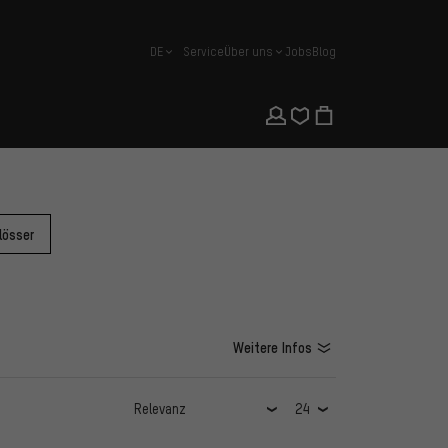
DE
Service
Über uns
Jobs
Blog
Deutsch
lösser
Weitere Infos