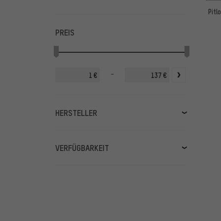
Pitl
PREIS
-
€
€
HERSTELLER
ABUS
(47)
Axa
(4)
VERFÜGBARKEIT
BBB
(1)
lagernd
(84)
CONTEC
(3)
in Kürze lieferbar
(1)
Kryptonite
(6)
mehr anzeigen
(5)
Muc-Off
(1)
Pitlock
(25)