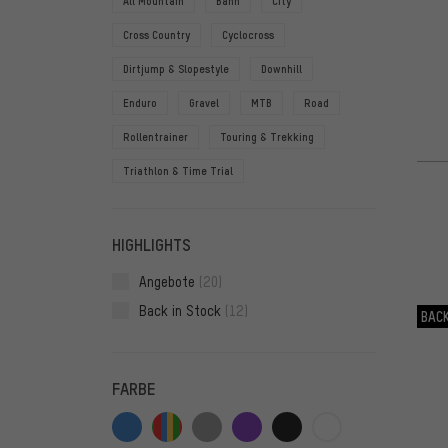
All Mountain
Bahn
City
Cross Country
Cyclocross
Dirtjump & Slopestyle
Downhill
Enduro
Gravel
MTB
Road
Rollentrainer
Touring & Trekking
Triathlon & Time Trial
HIGHLIGHTS
Angebote
(20)
Back in Stock
(12)
BACK
FARBE