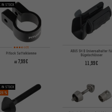
 IN STOCK
Bewertungen: 3,5 von 5 basierend auf 3 Bewertungen
(3)
ABUS SH B Universalhalter fü
Pitlock Sattelklemme
Bügelschlösser
7,99€
11,99€
AB
 IN STOCK
26 %