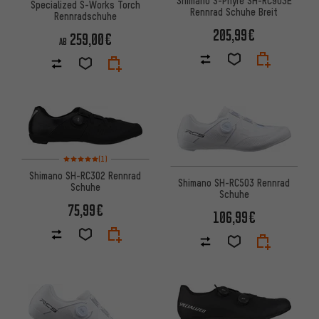
Shimano S-Phyre SH-RC903E
Specialized S-Works Torch
Rennrad Schuhe Breit
Rennradschuhe
205,99€
259,00€
AB
Bewertungen: 5 von 5 basierend auf 1 Bewertungen
(1)
Shimano SH-RC302 Rennrad
Shimano SH-RC503 Rennrad
Schuhe
Schuhe
75,99€
106,99€