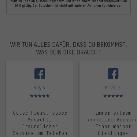
*Gilt 30 Tage ab Ausstellungsdatum und ist ab einem Mindestbestellwert von
60 € gültig. Der Gutschein ist nicht mit anderen Aktionen kombinierbar.
WIR TUN ALLES DAFÜR, DASS DU BEKOMMST,
WAS DEIN BIKE BRAUCHT
facebook
Roy V.
Kevin S.
Bewertungen: 5 von 5
Bewertungen: 5 von 5
Guter Preis, super
Immer extrem
Auswahl,
schneller Versan
freundlicher
Einer meiner
Service am Telefon
Lieblings-