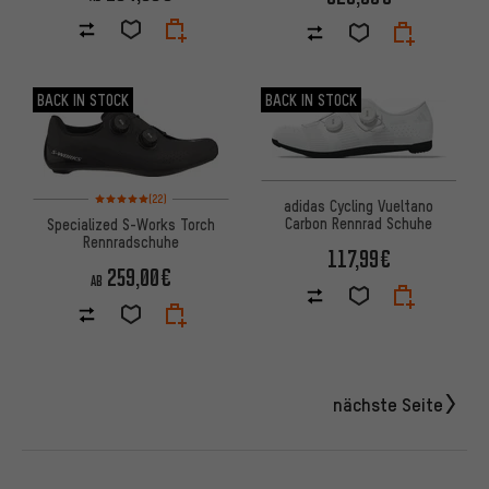
BACK IN STOCK
BACK IN STOCK
Bewertungen: 5 von 5 basierend auf 22 Bewertungen
(22)
adidas Cycling Vueltano
Carbon Rennrad Schuhe
Specialized S-Works Torch
Rennradschuhe
117,99€
259,00€
AB
nächste Seite