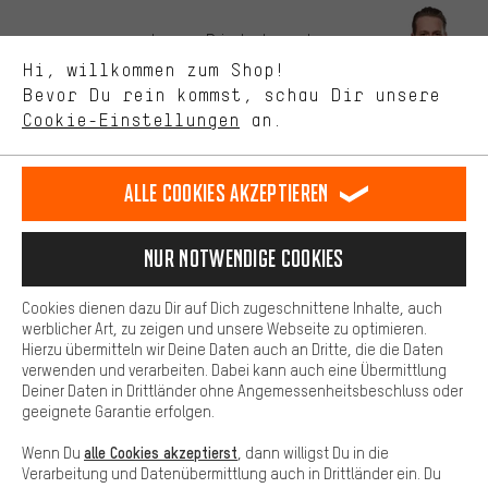
Bessere Leistung
Uns interessiert, was Du in unserem Shop suchst und brauchst.
Lass Dich beraten
Mit Leistungs-Cookies nimmst Du mit Deinem Shopping-Verhalten
Hi, willkommen zum Shop!
selbst Einfluss auf die Verbesserung unserer Webseite und
Bevor Du rein kommst, schau Dir unsere
unseres Shop-Angebots.
Terminbuchung
Cookie-Einstellungen
an.
Mehr Komfort
Kontaktformular
Dein Shopping-Erlebnis wird komfortabler. Mit Komfort-Cookies
stellen wir Verknüpfungen zu Social Media Plattformen her. So
Alle Cookies akzeptieren
Unsere Datenschutzerklärung
können wir dir weitere nützliche Inhalte und Informationen zur
Verfügung stellen. Zudem hast du die Möglichkeit zusätzliche
Sprache"
Services zu nutzen, die es dir erleichtern die richtigen Produkte zu
Nur Notwendige Cookies
finden. Beispielsweise bieten wir eine Chat-Funktion an, damit
DE
EN
ES
FR
Deutsch
english
español
français
Fragen schnell und unkompliziert beantwortet werden können.
Cookies dienen dazu Dir auf Dich zugeschnittene Inhalte, auch
Basis
werblicher Art, zu zeigen und unsere Webseite zu optimieren.
Hierzu übermitteln wir Deine Daten auch an Dritte, die die Daten
VERTRAG WIDERRUFEN
Aachener Community
Affiliateprogramm
Basis-Cookies gewährleisten, dass Du unsere Webseite
verwenden und verarbeiten. Dabei kann auch eine Übermittlung
grundsätzlich nutzen kannst.
Deiner Daten in Drittländer ohne Angemessenheitsbeschluss oder
Impressum
Datenschutz
Allgemeine Geschäftsbedingungen
geeignete Garantie erfolgen.
Hinweisgebersystem
Hinweise zur Batterieentsorgung
alle Cookies akzeptierst
Wenn Du
, dann willigst Du in die
Verarbeitung und Datenübermittlung auch in Drittländer ein. Du
Cookie-Einstellungen
Kontrast ändern