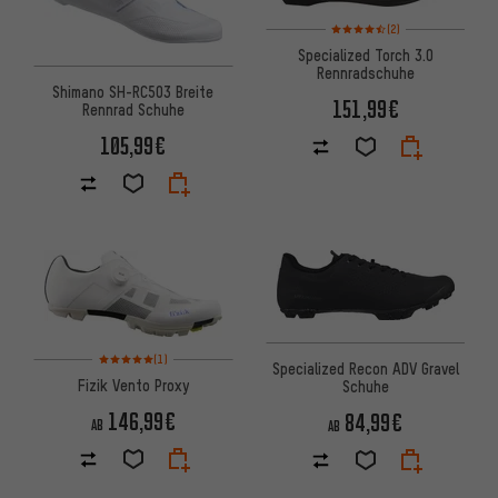
Bewertungen: 4,5 von 5 basi
(2)
Specialized Torch 3.0
Rennradschuhe
Shimano SH-RC503 Breite
151,99€
Rennrad Schuhe
105,99€
Bewertungen: 5 von 5 basierend auf 1 Bewertungen
(1)
Specialized Recon ADV Gravel
Fizik Vento Proxy
Schuhe
146,99€
84,99€
AB
AB