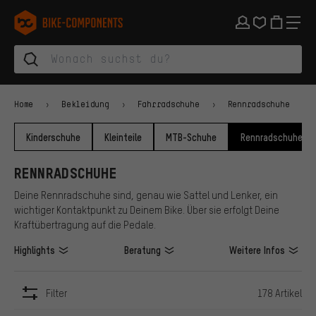
Zur Hauptnavigation springen
Zur Kategorienavigation springen
Zum Inhalt springen
Zu Marken und Newsletter springen
Zur Fußzeile springen
bike-components.de Startseite
Home
Bekleidung
Fahrradschuhe
Rennradschuhe
Kinderschuhe
Kleinteile
MTB-Schuhe
Rennradschuhe
RENNRADSCHUHE
Deine Rennradschuhe sind, genau wie Sattel und Lenker, ein
wichtiger Kontaktpunkt zu Deinem Bike. Über sie erfolgt Deine
Kraftübertragung auf die Pedale.
Highlights
Beratung
Weitere Infos
Filter
178 Artikel