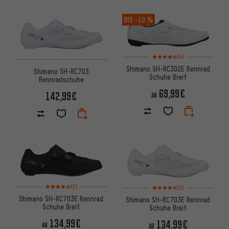
BIS
-10 %
Bewertungen: 4,5 von 5 basi
(4)
Shimano SH-RC302E Rennrad
Shimano SH-RC703
Schuhe Breit
Rennradschuhe
69,99€
142,99€
AB
Bewertungen: 4,5 von 5 basierend auf 3 Bewertungen
Bewertungen: 4,5 von 5 basi
(3)
(3)
Shimano SH-RC703E Rennrad
Shimano SH-RC703E Rennrad
Schuhe Breit
Schuhe Breit
134,99€
134,99€
AB
AB