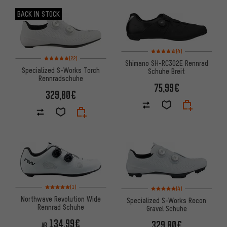
BACK IN STOCK
Bewertungen: 4,5 von 5 basi
(4)
Bewertungen: 5 von 5 basierend auf 22 Bewertungen
(22)
Shimano SH-RC302E Rennrad
Specialized S-Works Torch
Schuhe Breit
Rennradschuhe
75,99€
329,00€
Bewertungen: 5 von 5 basierend auf 1 Bewertungen
Bewertungen: 5 von 5 basier
(1)
(4)
Northwave Revolution Wide
Specialized S-Works Recon
Rennrad Schuhe
Gravel Schuhe
134,99€
329,00€
AB