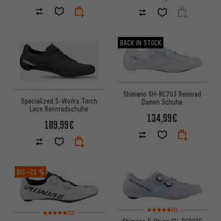
BACK IN STOCK
Shimano SH-RC703 Rennrad
Specialized S-Works Torch
Damen Schuhe
Lace Rennradschuhe
134,99€
109,99€
BIS
-21 %
Bewertungen: 5 von 5 basier
(3)
Bewertungen: 5 von 5 basierend auf 22 Bewertungen
(22)