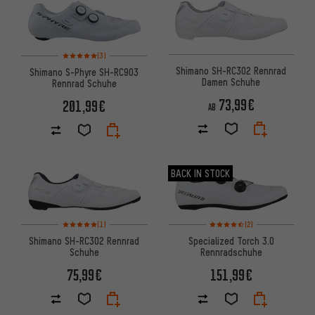
ARTIKEL
Bewertungen: 5 von 5 basierend auf 3 Bewertungen
(3)
Shimano SH-RC302 Rennrad
Shimano S-Phyre SH-RC903
Damen Schuhe
Rennrad Schuhe
73,99€
201,99€
AB
BACK IN STOCK
Bewertungen: 5 von 5 basierend auf 1 Bewertungen
Bewertungen: 4,5 von 5 basi
(1)
(2)
Shimano SH-RC302 Rennrad
Specialized Torch 3.0
Schuhe
Rennradschuhe
75,99€
151,99€