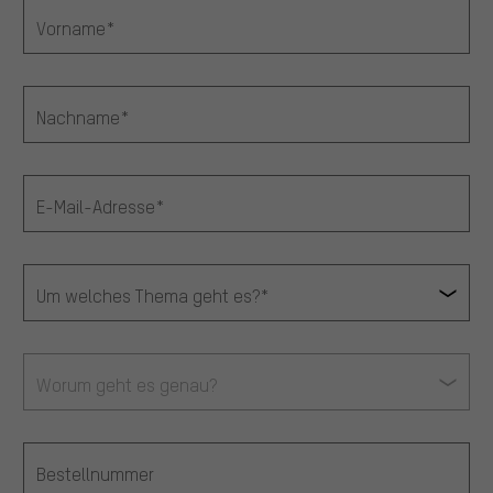
Vorname*
Nachname*
E-Mail-Adresse*
Um welches Thema geht es?*
Worum geht es genau?
Passendere Angebote
Bestellnummer
Du bekommst, statt zufälliger Werbung, genauer passende