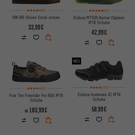
Bewertungen: 4,5 von 5 basierend auf 3 Bewertungen
Bewertungen: 5 von 5 basiere
(3)
(11)
ION IOB-Shoes Scrub unisex
Endura MT500 Burner Clipless
MTB Schuhe
33,99€
42,99€
NEU
Bewertungen: 4 von 5 basier
Bewertungen: 4,5 von 5 basierend auf 3 Bewertungen
(1)
(3)
Endura Hummvee XC MTB
Five Ten Freerider Pro BOA MTB
Schuhe
Schuhe
50,99€
103,99€
AB