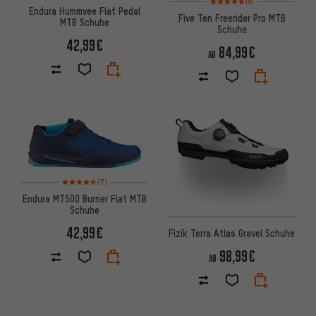
(9)
Endura Hummvee Flat Pedal
Five Ten Freerider Pro MTB
MTB Schuhe
Schuhe
42,99€
84,99€
AB
Bewertungen: 4,5 von 5 basierend auf 7 Bewertungen
(7)
Endura MT500 Burner Flat MTB
Schuhe
42,99€
Fizik Terra Atlas Gravel Schuhe
98,99€
AB