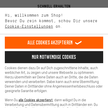
Bessere Leistung
SCHNELL ERHALTEN
Uns interessiert, was Du in unserem Shop suchst und brauchst.
Mit Leistungs-Cookies nimmst Du mit Deinem Shopping-Verhalten
Hi, willkommen zum Shop!
selbst Einfluss auf die Verbesserung unserer Webseite und
Bevor Du rein kommst, schau Dir unsere
unseres Shop-Angebots.
Cookie-Einstellungen
an.
Mehr Komfort
Dein Shopping-Erlebnis wird komfortabler. Mit Komfort-Cookies
Lass Dich beraten
stellen wir Verknüpfungen zu Social Media Plattformen her. So
Alle Cookies akzeptieren
können wir dir weitere nützliche Inhalte und Informationen zur
Verfügung stellen. Zudem hast du die Möglichkeit zusätzliche
Terminbuchung
Services zu nutzen, die es dir erleichtern die richtigen Produkte zu
Nur Notwendige Cookies
finden. Beispielsweise bieten wir eine Chat-Funktion an, damit
Kontaktformular
Fragen schnell und unkompliziert beantwortet werden können.
Cookies dienen dazu Dir auf Dich zugeschnittene Inhalte, auch
Basis
werblicher Art, zu zeigen und unsere Webseite zu optimieren.
Unsere Datenschutzerklärung
Hierzu übermitteln wir Deine Daten auch an Dritte, die die Daten
Basis-Cookies gewährleisten, dass Du unsere Webseite
Sprache"
verwenden und verarbeiten. Dabei kann auch eine Übermittlung
grundsätzlich nutzen kannst.
Deiner Daten in Drittländer ohne Angemessenheitsbeschluss oder
geeignete Garantie erfolgen.
DE
EN
ES
FR
Deutsch
english
español
français
alle Cookies akzeptierst
Wenn Du
, dann willigst Du in die
Verarbeitung und Datenübermittlung auch in Drittländer ein. Du
VERTRAG WIDERRUFEN
Aachener Community
Affiliateprogramm