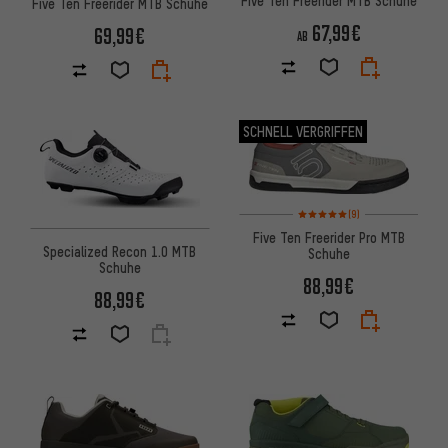
Five Ten Freerider MTB Schuhe
Five Ten Freerider MTB Schuhe
67,99€
69,99€
AB
SCHNELL VERGRIFFEN
Bewertungen: 5 von 5 basier
(9)
Five Ten Freerider Pro MTB
Specialized Recon 1.0 MTB
Schuhe
Schuhe
88,99€
88,99€