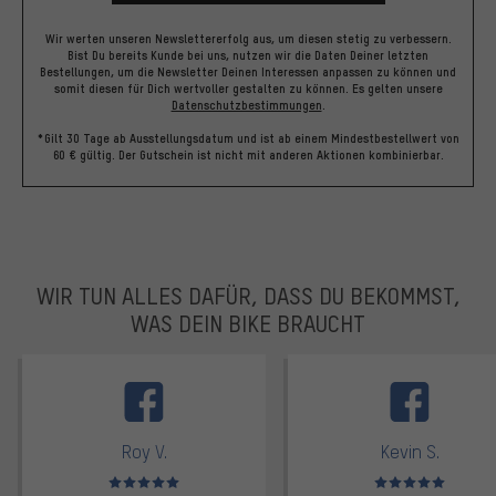
Wir werten unseren Newslettererfolg aus, um diesen stetig zu verbessern.
Bist Du bereits Kunde bei uns, nutzen wir die Daten Deiner letzten
Bestellungen, um die Newsletter Deinen Interessen anpassen zu können und
somit diesen für Dich wertvoller gestalten zu können.
Es gelten unsere
Datenschutzbestimmungen
.
*Gilt 30 Tage ab Ausstellungsdatum und ist ab einem Mindestbestellwert von
60 € gültig. Der Gutschein ist nicht mit anderen Aktionen kombinierbar.
WIR TUN ALLES DAFÜR, DASS DU BEKOMMST,
WAS DEIN BIKE BRAUCHT
facebook
Roy V.
Kevin S.
Bewertungen: 5 von 5
Bewertungen: 5 von 5