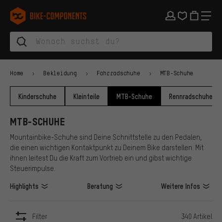
Zur Hauptnavigation springen
Zur Kategorienavigation springen
Zum Inhalt springen
Zu Marken und Newsletter springen
Zur Fußzeile springen
bike-components.de Startseite
Home
Bekleidung
Fahrradschuhe
MTB-Schuhe
Kinderschuhe
Kleinteile
MTB-Schuhe
Rennradschuhe
MTB-SCHUHE
Mountainbike-Schuhe sind Deine Schnittstelle zu den Pedalen,
die einen wichtigen Kontaktpunkt zu Deinem Bike darstellen. Mit
ihnen leitest Du die Kraft zum Vortrieb ein und gibst wichtige
Steuerimpulse.
Highlights
Beratung
Weitere Infos
Filter
340 Artikel