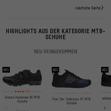
nächste Seite
HIGHLIGHTS AUS DER KATEGORIE MTB-
SCHUHE
NEU REINGEKOMMEN
NEU
NEU
NEU
Bewertungen: 4 von 5 basierend auf 1 Bewertungen
(1)
Endura Hummvee XC MTB
adida
Five Ten Trailcross XT MTB
Schuhe
Schuhe