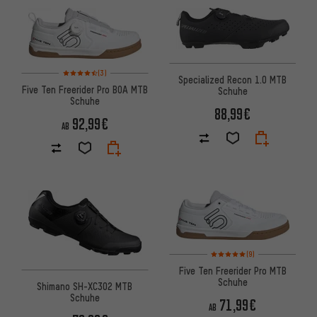
Bewertungen: 4,5 von 5 basierend auf 3 Bewertungen
(3)
Specialized Recon 1.0 MTB
Five Ten Freerider Pro BOA MTB
Schuhe
Schuhe
88,99€
92,99€
AB
Bewertungen: 5 von 5 basier
(9)
Five Ten Freerider Pro MTB
Schuhe
Shimano SH-XC302 MTB
Schuhe
71,99€
AB