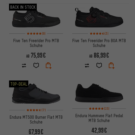
ARTIKEL
BACK IN STOCK
Bewertungen: 5 von 5 basierend auf 9 Bewertungen
Bewertungen: 4,5 von 5 basi
(9)
(3)
Five Ten Freerider Pro MTB
Five Ten Freerider Pro BOA MTB
Schuhe
Schuhe
75,99€
86,99€
AB
AB
TOP-DEAL
Bewertungen: 5 von 5 basiere
(15)
Bewertungen: 4,5 von 5 basierend auf 7 Bewertungen
(7)
Endura Hummvee Flat Pedal
Endura MT500 Burner Flat MTB
MTB Schuhe
Schuhe
42,99€
67,99€