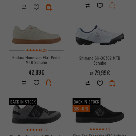
Bewertungen: 5 von 5 basierend auf 15 Bewertungen
(15)
Endura Hummvee Flat Pedal
Shimano SH-XC302 MTB
MTB Schuhe
Schuhe
42,99€
79,99€
AB
BACK IN STOCK
BACK IN STOCK
BIS
-6 %
Bewertungen: 5 von 5 basiere
Bewertungen: 5 von 5 basierend auf 11 Bewertungen
(11)
(11)