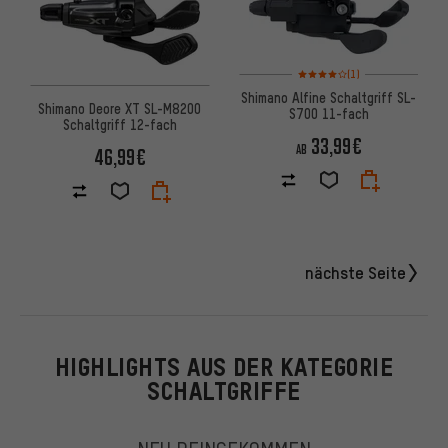
Bewertungen: 4 von 5 basier
(1)
Shimano Alfine Schaltgriff SL-
Shimano Deore XT SL-M8200
S700 11-fach
Schaltgriff 12-fach
33,99€
AB
46,99€
nächste Seite
HIGHLIGHTS AUS DER KATEGORIE
SCHALTGRIFFE