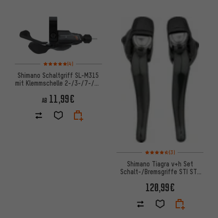
Bewertungen: 5 von 5 basierend auf 4 Bewertungen
(4)
Shimano Schaltgriff SL-M315
mit Klemmschelle 2-/3-/7-/8-
fach
11,99€
AB
Bewertungen: 4,5 von 5 basi
(3)
Shimano Tiagra v+h Set
Schalt-/Bremsgriffe STI ST-
4700/4703 2-/3-/10-fach
120,99€