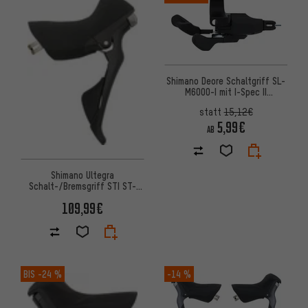
Shimano Deore Schaltgriff SL-
M6000-I mit I-Spec II
2-/3-/10-fach
statt
15,12€
5,99€
AB
Shimano Ultegra
Schalt-/Bremsgriff STI ST-
R8000 2-/11-fach
109,99€
BIS
-24 %
-14 %