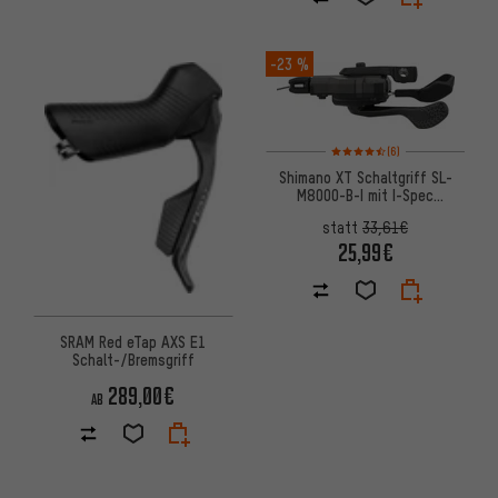
-23 %
Bewertungen: 4,5 von 5 basi
(6)
Shimano XT Schaltgriff SL-
M8000-B-I mit I-Spec
2-/3-/11-fach
statt
33,61€
25,99€
SRAM Red eTap AXS E1
Schalt-/Bremsgriff
289,00€
AB