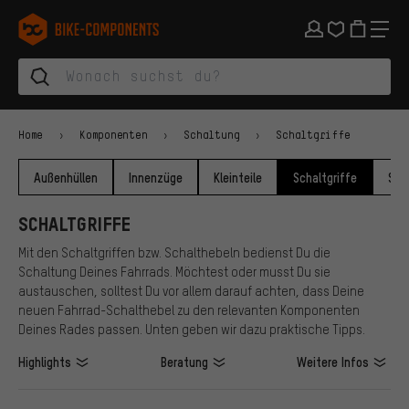
Zur Hauptnavigation springen
Zur Kategorienavigation springen
Zum Inhalt springen
Zu Marken und Newsletter springen
Zur Fußzeile springen
bike-components.de Startseite
Home
Komponenten
Schaltung
Schaltgriffe
Außenhüllen
Innenzüge
Kleinteile
Schaltgriffe
Sch
SCHALTGRIFFE
Mit den Schaltgriffen bzw. Schalthebeln bedienst Du die
Schaltung Deines Fahrrads. Möchtest oder musst Du sie
austauschen, solltest Du vor allem darauf achten, dass Deine
neuen Fahrrad-Schalthebel zu den relevanten Komponenten
Deines Rades passen. Unten geben wir dazu praktische Tipps.
Highlights
Beratung
Weitere Infos