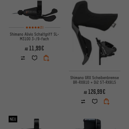
Bewertungen: 5 von 5 basierend auf 3 Bewertungen
(3)
Shimano Alivio Schaltgriff SL-
M3100 3-/9-fach
11,99€
AB
Shimano GRX Scheibenbremse
BR-RX810 + Di2 ST-RX815
126,99€
AB
NEU