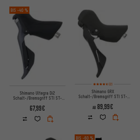
BIS
-40 %
Bewertungen: 4,5 von 5 basi
(2)
Shimano GRX
Shimano Ultegra Di2
Schalt-/Bremsgriff STI ST-
Schalt-/Bremsgriff STI ST-
RX600 2-/11-fach
R8150 2-/12-fach
89,99€
67,99€
AB
BIS
-60 %