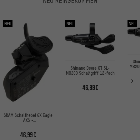
NEU REINGEKOMMEN
NEU
NEU
NEU
Shi
M8200
Shimano Deore XT SL-
M8200 Schaltgriff 12-fach
46,99€
SRAM Schalthebel GX Eagle
AXS -
Werkstattverpackung
46,99€