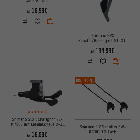
S503 8-fach
18,99€
AB
Shimano GRX
Schalt-/Bremsgriff STI ST-
RX810 2-/11-fach
134,99€
AB
BIS
-14 %
Bewertungen: 4,5 von 5 basierend auf 6 Bewertungen
(6)
Shimano SLX Schaltgriff SL-
M7000 mit Klemmschelle 2-3-
Shimano Di2 Schalter SW-
fach / 11-fach
RS801 12-fach
16,99€
AB