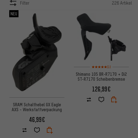
Filter
226 Artikel
ARTIKEL
NEU
Bewertungen: 5 von 5 basier
(1)
Shimano 105 BR-R7170 + Di2
ST-R7170 Scheibenbremse
126,99€
SRAM Schalthebel GX Eagle
AXS - Werkstattverpackung
46,99€