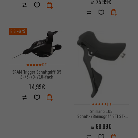
75,99€
AB
BIS
-6 %
Bewertungen: 5 von 5 basierend auf 12 Bewertungen
(12)
SRAM Trigger Schaltgriff X5
2-/3-/9-/10-fach
14,99€
Bewertungen: 5 von 5 basier
(1)
Shimano 105
Schalt-/Bremsgriff STI ST-
R7000 2-/11-fach
69,99€
AB