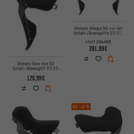
Shimano Ultegra Di2 v+h Set
Schalt-/Bremsgriffe STI ST-
R8150 2-/12-fach
statt
234,45€
201,99€
Shimano Dura-Ace Di2
Schalt-/Bremsgriff STI ST-
R9250 2-/12-fach
126,99€
BIS
-10 %