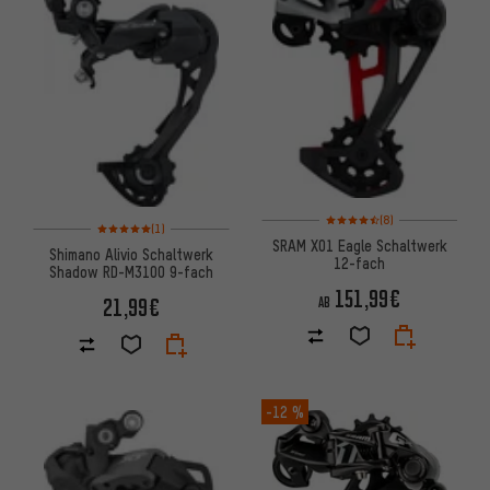
Bewertungen: 4,5 von 5 basi
(8)
Bewertungen: 5 von 5 basierend auf 1 Bewertungen
(1)
SRAM X01 Eagle Schaltwerk
Shimano Alivio Schaltwerk
12-fach
Shadow RD-M3100 9-fach
151,99€
21,99€
AB
-12 %