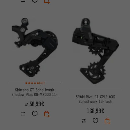
Bewertungen: 5 von 5 basierend auf 31 Bewertungen
(31)
Shimano XT Schaltwerk
Shadow Plus RD-M8000 11-
SRAM Rival E1 XPLR AXS
fach
Schaltwerk 13-fach
50,99€
AB
168,99€