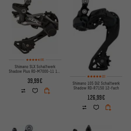
Bewertungen: 4,5 von 5 basierend auf 8 Bewertungen
(8)
Shimano SLX Schaltwerk
Shadow Plus RD-M7000-11 11-
Bewertungen: 5 von 5 basier
fach
(2)
39,99€
Shimano 105 Di2 Schaltwerk
Shadow RD-R7150 12-fach
126,99€