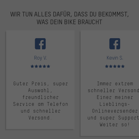
WIR TUN ALLES DAFÜR, DASS DU BEKOMMST,
WAS DEIN BIKE BRAUCHT
facebook
Roy V.
Kevin S.
Bewertungen: 5 von 5
Bewertungen: 5 von 5
Guter Preis, super
Immer extrem
Auswahl,
schneller Versan
freundlicher
Einer meiner
Service am Telefon
Lieblings-
und schneller
Onlineversender
Versand.
und super Suppor
Weiter so!