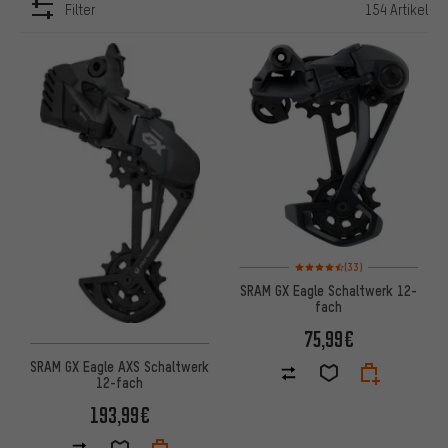
Filter
154 Artikel
ARTIKEL
Bewertungen: 4,5 von 5 basie
(33)
SRAM GX Eagle Schaltwerk 12-
fach
75,99€
SRAM GX Eagle AXS Schaltwerk
12-fach
193,99€