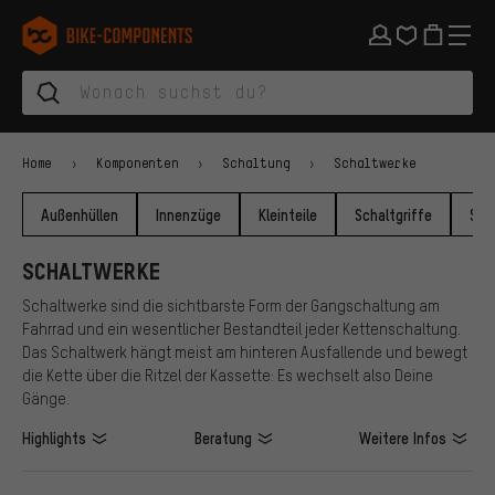
Zur Hauptnavigation springen
Zur Kategorienavigation springen
Zum Inhalt springen
Zu Marken und Newsletter springen
Zur Fußzeile springen
bike-components.de Startseite
Home
Komponenten
Schaltung
Schaltwerke
Außenhüllen
Innenzüge
Kleinteile
Schaltgriffe
Sch
SCHALTWERKE
Schaltwerke sind die sichtbarste Form der Gangschaltung am
Fahrrad und ein wesentlicher Bestandteil jeder Kettenschaltung.
Das Schaltwerk hängt meist am hinteren Ausfallende und bewegt
die Kette über die Ritzel der Kassette: Es wechselt also Deine
Gänge.
Highlights
Beratung
Weitere Infos