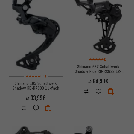
Bewertungen: 5 von 5 basier
(2)
Shimano GRX Schaltwerk
Shadow Plus RD-RX822 12-
Bewertungen: 5 von 5 basierend auf 11 Bewertungen
fach
(11)
64,99€
AB
Shimano 105 Schaltwerk
Shadow RD-R7000 11-fach
33,99€
AB