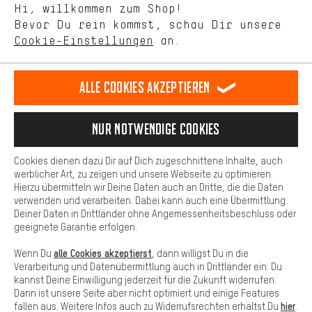
Mit Leistungs-Cookies nimmst Du mit Deinem Shopping-Verhalten
Hi, willkommen zum Shop!
selbst Einfluss auf die Verbesserung unserer Webseite und
Bevor Du rein kommst, schau Dir unsere
unseres Shop-Angebots.
Terminbuchung
Cookie-Einstellungen
an.
Mehr Komfort
Kontaktformular
Dein Shopping-Erlebnis wird komfortabler. Mit Komfort-Cookies
stellen wir Verknüpfungen zu Social Media Plattformen her. So
Alle Cookies akzeptieren
Unsere Datenschutzerklärung
können wir dir weitere nützliche Inhalte und Informationen zur
Verfügung stellen. Zudem hast du die Möglichkeit zusätzliche
Sprache"
Services zu nutzen, die es dir erleichtern die richtigen Produkte zu
Nur Notwendige Cookies
finden. Beispielsweise bieten wir eine Chat-Funktion an, damit
DE
EN
ES
FR
Deutsch
english
español
français
Fragen schnell und unkompliziert beantwortet werden können.
Cookies dienen dazu Dir auf Dich zugeschnittene Inhalte, auch
Basis
werblicher Art, zu zeigen und unsere Webseite zu optimieren.
Hierzu übermitteln wir Deine Daten auch an Dritte, die die Daten
VERTRAG WIDERRUFEN
Aachener Community
Affiliateprogramm
Basis-Cookies gewährleisten, dass Du unsere Webseite
verwenden und verarbeiten. Dabei kann auch eine Übermittlung
grundsätzlich nutzen kannst.
Deiner Daten in Drittländer ohne Angemessenheitsbeschluss oder
Impressum
Datenschutz
Allgemeine Geschäftsbedingungen
geeignete Garantie erfolgen.
Hinweisgebersystem
Hinweise zur Batterieentsorgung
alle Cookies akzeptierst
Wenn Du
, dann willigst Du in die
Verarbeitung und Datenübermittlung auch in Drittländer ein. Du
Cookie-Einstellungen
Kontrast ändern
kannst Deine Einwilligung jederzeit für die Zukunft widerrufen.
Dann ist unsere Seite aber nicht optimiert und einige Features
Alle Preise verstehen sich in Euro und exkl. MwSt zuzüglich
hier
fallen aus. Weitere Infos auch zu Widerrufsrechten erhältst Du
.