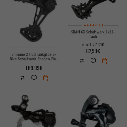
Bewertungen: 4,5 von 5 basie
(11)
SRAM GX Schaltwerk 1x11-
fach
statt
77,30€
67,99€
Shimano XT Di2 Linkglide E-
Bike Schaltwerk Shadow Plus
RD-M8150-11 11-fach
109,99€