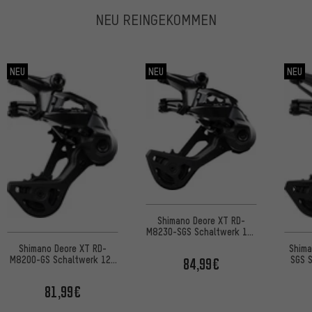
NEU REINGEKOMMEN
NEU
NEU
NEU
Shimano Deore XT RD-
M8230-SGS Schaltwerk 11-
fach
Shimano Deore XT RD-
Shim
M8200-GS Schaltwerk 12-
SGS 
84,99€
fach
81,99€