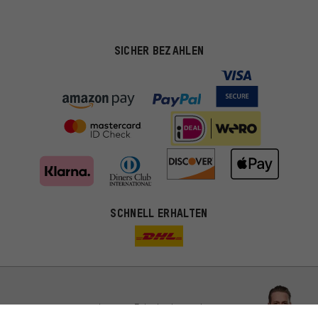
SICHER BEZAHLEN
Passendere Angebote
SCHNELL ERHALTEN
Du bekommst, statt zufälliger Werbung, genauer passende
Angebote von uns. Diese Cookies helfen uns, Deine Interessen
besser zu erkennen und Dir relevante Produkte und Tipps zu
zeigen.
Bessere Leistung
Uns interessiert, was Du in unserem Shop suchst und brauchst.
Lass Dich beraten