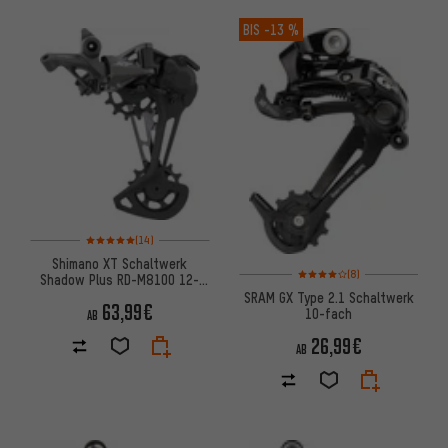
BIS
-13 %
Bewertungen: 5 von 5 basierend auf 14 Bewertungen
(14)
Shimano XT Schaltwerk
Bewertungen: 4 von 5 basier
(8)
Shadow Plus RD-M8100 12-
fach
SRAM GX Type 2.1 Schaltwerk
63,99€
10-fach
AB
26,99€
AB