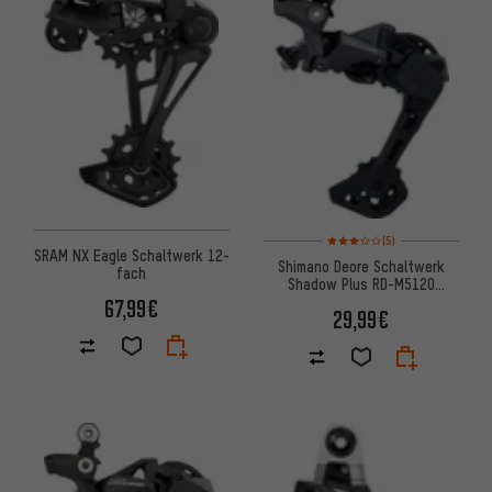
Bewertungen: 3 von 5 basier
(5)
SRAM NX Eagle Schaltwerk 12-
Shimano Deore Schaltwerk
fach
Shadow Plus RD-M5120
10-/11-fach
67,99€
29,99€