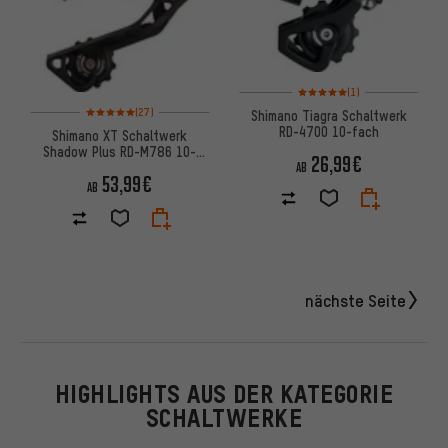
Bewertungen: 5 von 5 basier
(1)
Bewertungen: 5 von 5 basierend auf 27 Bewertungen
(27)
Shimano Tiagra Schaltwerk
RD-4700 10-fach
Shimano XT Schaltwerk
Shadow Plus RD-M786 10-
26,99€
fach
AB
53,99€
AB
nächste Seite
HIGHLIGHTS AUS DER KATEGORIE
SCHALTWERKE