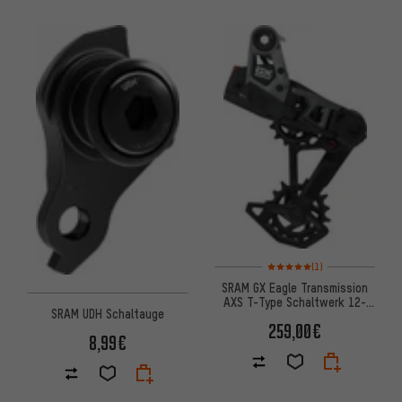
Bewertungen: 5 von 5 basier
(1)
SRAM GX Eagle Transmission
AXS T-Type Schaltwerk 12-
SRAM UDH Schaltauge
fach
259,00€
8,99€