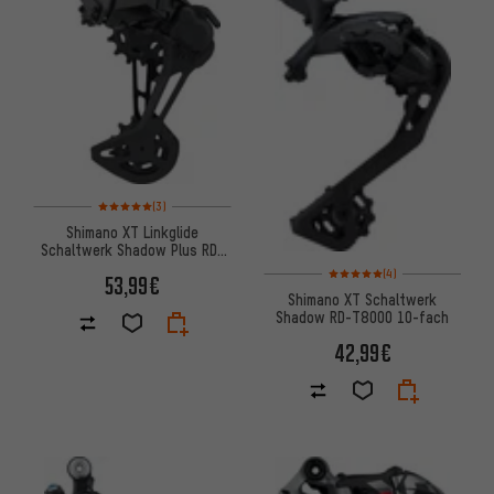
Bewertungen: 5 von 5 basierend auf 3 Bewertungen
(3)
Shimano XT Linkglide
Schaltwerk Shadow Plus RD-
M8130 11-fach
Bewertungen: 5 von 5 basier
(4)
53,99€
Shimano XT Schaltwerk
Shadow RD-T8000 10-fach
42,99€