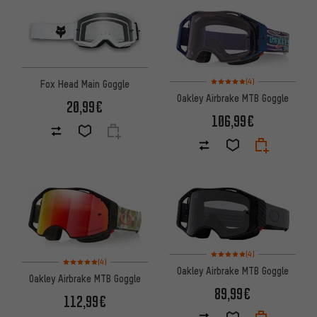
Bewertungen: 5 von 5 basier
(4)
Fox Head Main Goggle
Oakley Airbrake MTB Goggle
20,99€
106,99€
Bewertungen: 5 von 5 basier
(4)
Bewertungen: 5 von 5 basierend auf 4 Bewertungen
(4)
Oakley Airbrake MTB Goggle
Oakley Airbrake MTB Goggle
89,99€
112,99€