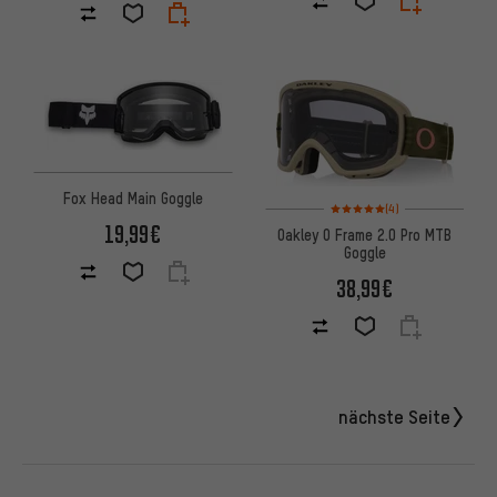
Fox Head Main Goggle
Bewertungen: 5 von 5 basier
(4)
19,99€
Oakley O Frame 2.0 Pro MTB
Goggle
38,99€
nächste Seite