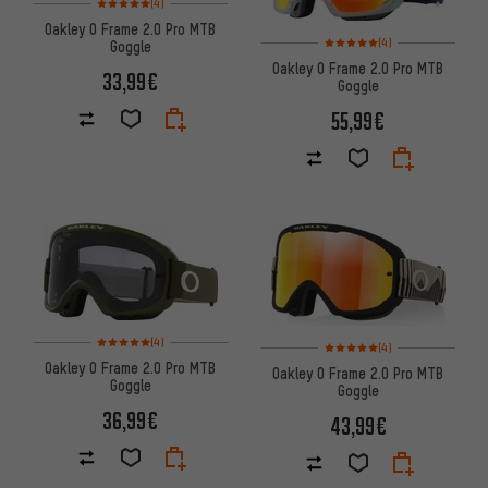
(4)
Oakley O Frame 2.0 Pro MTB
Bewertungen: 5 von 5 basier
(4)
Goggle
Oakley O Frame 2.0 Pro MTB
33,99€
Goggle
55,99€
Bewertungen: 5 von 5 basierend auf 4 Bewertungen
(4)
Bewertungen: 5 von 5 basier
(4)
Oakley O Frame 2.0 Pro MTB
Oakley O Frame 2.0 Pro MTB
Goggle
Goggle
36,99€
43,99€