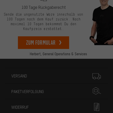
100 Tage Rückgaberecht
Sende die ungenutzte Ware innerhalb von
100 Tagen nach dem Kauf zurück. Nach
maximal 10 Tagen bekommst Du den
Kaufpreis erstattet.
zum Formular
Herbert,
General Operations & Services
Mehr Informationen
VERSAND
PAKETVERFOLGUNG
WIDERRUF