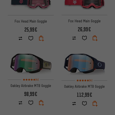
Fox Head Main Goggle
Fox Head Main Goggle
26,99€
25,99€
Bewertungen: 5 von 5 basierend auf 4 Bewertungen
Bewertungen: 5 von 5 basier
(4)
(4)
Oakley Airbrake MTB Goggle
Oakley Airbrake MTB Goggle
98,99€
112,99€