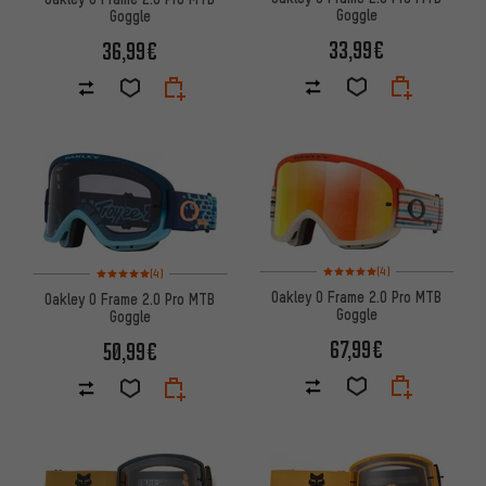
Goggle
Goggle
33,99€
36,99€
Bewertungen: 5 von 5 basier
Bewertungen: 5 von 5 basierend auf 4 Bewertungen
(4)
(4)
Oakley O Frame 2.0 Pro MTB
Oakley O Frame 2.0 Pro MTB
Goggle
Goggle
67,99€
50,99€