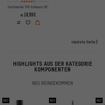
Bewertungen: 5 von 5 basierend auf 3 Bewertungen
(3)
Continental TPU Schlauch 28"
18,99€
AB
nächste Seite
HIGHLIGHTS AUS DER KATEGORIE
KOMPONENTEN
NEU REINGEKOMMEN
NEU
NEU
NEU