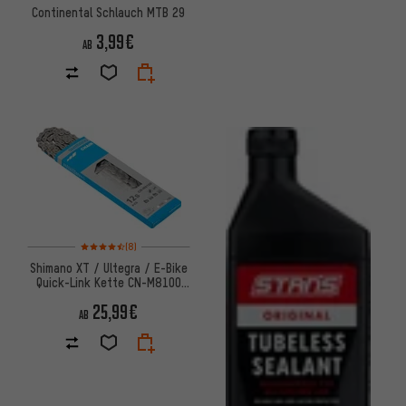
Continental Schlauch MTB 29
3,99€
AB
Bewertungen: 4,5 von 5 basierend auf 8 Bewertungen
(8)
Shimano XT / Ultegra / E-Bike
Quick-Link Kette CN-M8100
12-fach
25,99€
AB