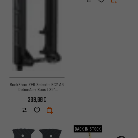
RockShox ZEB Select+ RC2 A3
DebonAir+ Boost 29"
Federgabel für E-MTB
339,00€
Werk.verp.
BACK IN STOCK