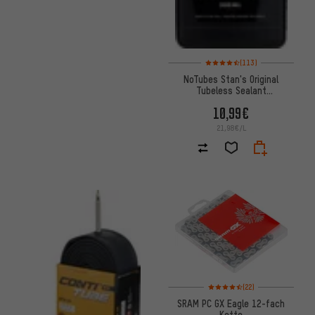
Bewertungen: 4,5 von 5 basie
(113)
NoTubes Stan's Original
Tubeless Sealant
Reifendichtmittel
10,99€
21,98€/L
Bewertungen: 4,5 von 5 basie
(22)
SRAM PC GX Eagle 12-fach
Kette