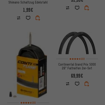
Shimano Schaltzug Edelstahl
1,99€
Bewertungen: 4,5 von 5 basie
(22)
Continental Grand Prix 5000
28" Faltreifen 2er-Set
69,99€
Bewertungen: 4,5 von 5 basierend auf 25 Bewertungen
(25)