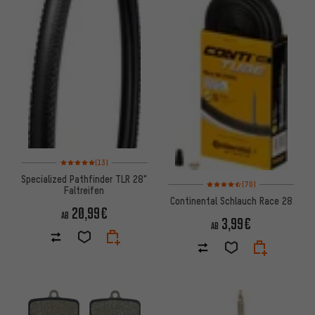
Bewertungen: 5 von 5 basierend auf 13 Bewertungen
(13)
Specialized Pathfinder TLR 28"
Bewertungen: 4,5 von 5 basie
(70)
Faltreifen
Continental Schlauch Race 28
20,99€
AB
3,99€
AB