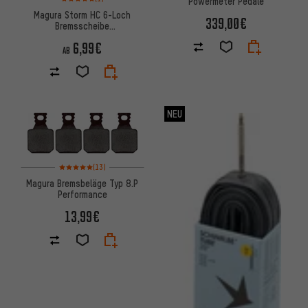
Powermeter Pedale
Magura Storm HC 6-Loch
339,00€
Bremsscheibe
Werkstattverpackung
6,99€
AB
NEU
Bewertungen: 5 von 5 basierend auf 13 Bewertungen
(13)
Magura Bremsbeläge Typ 8.P
Performance
13,99€