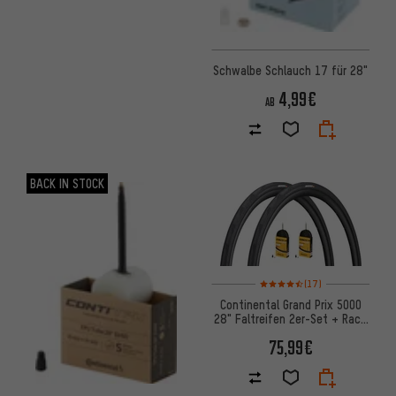
Schwalbe Schlauch 17 für 28"
4,99€
AB
BACK IN STOCK
Bewertungen: 4,5 von 5 basie
(17)
Continental Grand Prix 5000
28" Faltreifen 2er-Set + Race
Schläuche 28
75,99€