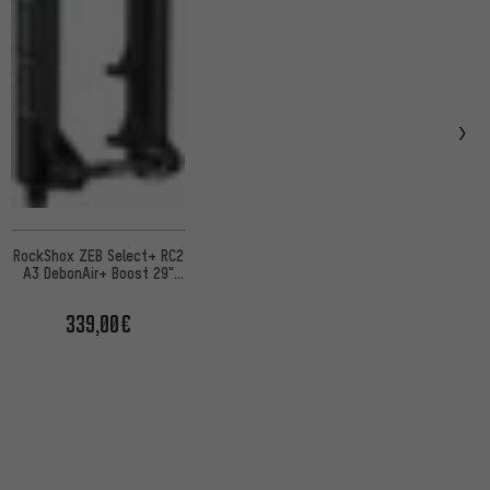
RockShox ZEB Select+ RC2
A3 DebonAir+ Boost 29"
Federgabel für E-MTB
Werk.verp.
339,00€