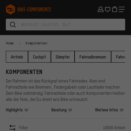
Zur Hauptnavigation springen
Zur Kategorienavigation springen
Zum Inhalt springen
Zu Marken und Newsletter springen
Zur Fußzeile springen
bike-components.de Startseite
Home
Komponenten
Antrieb
Cockpit
Dämpfer
Fahrradbremsen
Fahrradg
KOMPONENTEN
Der Rahmen ist das Rückgrat eines Fahrrades. Aber erst
Fahrradteile wie Bremsen , Federgabeln oder Laufräder machen
Dein Bike vollständig. Fahrradteile oder auch Komponenten heißen
alle die Teile, die Du direkt ans Bike schraubst.
Highlights
Beratung
Weitere Infos
Filter
10000 Artikel