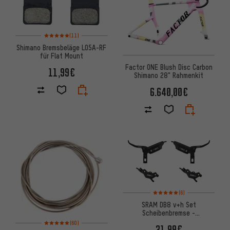
Bewertungen: 5 von 5 basierend auf 11 Bewertungen
(11)
Shimano Bremsbeläge L05A-RF
für Flat Mount
Factor ONE Blush Disc Carbon
11,99€
Shimano 28" Rahmenkit
6.640,00€
Bewertungen: 5 von 5 basier
(6)
SRAM DB8 v+h Set
Scheibenbremse -
Werkstattverpackung
Bewertungen: 5 von 5 basierend auf 60 Bewertungen
(60)
31,99€