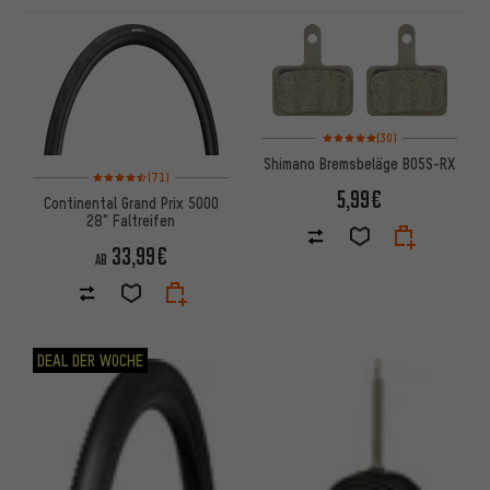
ARTIKEL
Bewertungen: 5 von 5 basier
(30)
Shimano Bremsbeläge B05S-RX
Bewertungen: 4,5 von 5 basierend auf 71 Bewertungen
(71)
5,99€
Continental Grand Prix 5000
28" Faltreifen
33,99€
AB
DEAL DER WOCHE