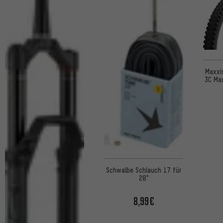
Maxxi
3C Max
Schwalbe Schlauch 17 für
28"
8,99€