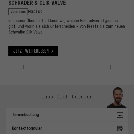
SCHRADER & CLIK VALVE
Z
T
Verstehen
Marisa
In unserer Übersicht erklären wir, welche Fahrradventiltypen es
gibt, und worin sie sich unterscheiden – von Presta bis zum neuen
D
Schwalbe Clik Valve.
b
ze
Jetzt weiterlesen
Jetzt weiterlesen
J
Kontaktmöglichkeiten überspringen
Lass Dich beraten
Terminbuchung
Kontaktformular