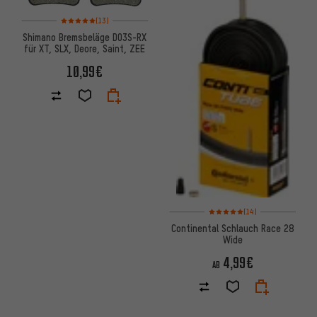
Bewertungen: 5 von 5 basierend auf 13 Bewertungen
(13)
Shimano Bremsbeläge D03S-RX
für XT, SLX, Deore, Saint, ZEE
10,99€
Bewertungen: 5 von 5 basiere
(14)
Continental Schlauch Race 28
Wide
4,99€
AB