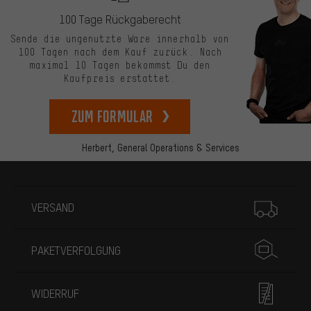
100 Tage Rückgaberecht
Sende die ungenutzte Ware innerhalb von
100 Tagen nach dem Kauf zurück. Nach
maximal 10 Tagen bekommst Du den
Kaufpreis erstattet.
zum Formular
Herbert,
General Operations & Services
Mehr Informationen
VERSAND
PAKETVERFOLGUNG
WIDERRUF
Passendere Angebote